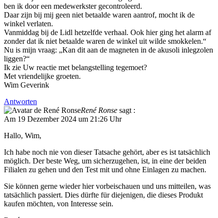
ben ik door een medewerkster gecontroleerd.
Daar zijn bij mij geen niet betaalde waren aantrof, mocht ik de
winkel verlaten.
Vanmiddag bij de Lidl hetzelfde verhaal. Ook hier ging het alarm af
zonder dat ik niet betaalde waren de winkel uit wilde smokkelen.“
Nu is mijn vraag: „Kan dit aan de magneten in de akusoli inlegzolen
liggen?“
Ik zie Uw reactie met belangstelling tegemoet?
Met vriendelijke groeten.
Wim Geverink
Antworten
René Ronse
sagt :
Am 19 Dezember 2024 um 21:26 Uhr
Hallo, Wim,
Ich habe noch nie von dieser Tatsache gehört, aber es ist tatsächlich
möglich. Der beste Weg, um sicherzugehen, ist, in eine der beiden
Filialen zu gehen und den Test mit und ohne Einlagen zu machen.
Sie können gerne wieder hier vorbeischauen und uns mitteilen, was
tatsächlich passiert. Dies dürfte für diejenigen, die dieses Produkt
kaufen möchten, von Interesse sein.