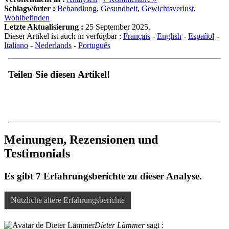
Schlagwörter :
Behandlung
,
Gesundheit
,
Gewichtsverlust
,
Wohlbefinden
Letzte Aktualisierung :
25 September 2025.
Dieser Artikel ist auch in verfügbar :
Français
-
English
-
Español
-
Italiano
-
Nederlands
-
Português
Teilen Sie diesen Artikel!
Meinungen, Rezensionen und
Testimonials
Es gibt 7 Erfahrungsberichte zu dieser Analyse.
Nützliche ältere Erfahrungsberichte
Dieter Lämmer
sagt :