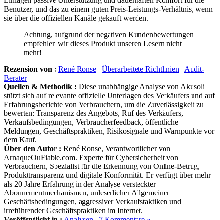
Einlagen passive Unterstützung und dauerhaften Komfort für die
Benutzer, und das zu einem guten Preis-Leistungs-Verhältnis, wenn
sie über die offiziellen Kanäle gekauft werden.
Achtung, aufgrund der negativen Kundenbewertungen
empfehlen wir dieses Produkt unseren Lesern nicht
mehr!
Rezension von :
René Ronse
|
Überarbeitete Richtlinien
|
Audit-
Berater
Quellen & Methodik :
Diese unabhängige Analyse von Akusoli
stützt sich auf relevante offizielle Unterlagen des Verkäufers und auf
Erfahrungsberichte von Verbrauchern, um die Zuverlässigkeit zu
bewerten: Transparenz des Angebots, Ruf des Verkäufers,
Verkaufsbedingungen, Verbraucherfeedback, öffentliche
Meldungen, Geschäftspraktiken, Risikosignale und Warnpunkte vor
dem Kauf.
Über den Autor :
René Ronse, Verantwortlicher von
ArnaqueOuFiable.com. Experte für Cybersicherheit von
Verbrauchern, Spezialist für die Erkennung von Online-Betrug,
Produkttransparenz und digitale Konformität. Er verfügt über mehr
als 20 Jahre Erfahrung in der Analyse versteckter
Abonnementmechanismen, unleserlicher Allgemeiner
Geschäftsbedingungen, aggressiver Verkaufstaktiken und
irreführender Geschäftspraktiken im Internet.
Veröffentlicht in :
Analysen
|
7 Kommentare »