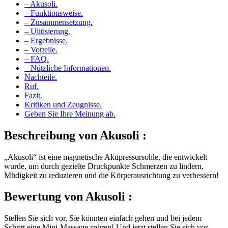
– Akusoli.
– Funktionsweise.
– Zusammensetzung.
– Ulitisierung.
– Ergebnisse.
– Vorteile.
– FAQ.
– Nützliche Informationen.
Nachteile.
Ruf.
Fazit.
Kritiken und Zeugnisse.
Geben Sie Ihre Meinung ab.
Beschreibung von
Akusoli :
„Akusoli“ ist eine magnetische Akupressursohle, die entwickelt
wurde, um durch gezielte Druckpunkte Schmerzen zu lindern,
Müdigkeit zu reduzieren und die Körperausrichtung zu verbessern!
Bewertung von
Akusoli :
Stellen Sie sich vor, Sie könnten einfach gehen und bei jedem
Schritt eine Mini-Massage spüren! Und jetzt stellen Sie sich vor,