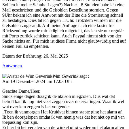
Sohlen in meine Schuhe Legen?) Nach ca. 8 Stunden habe ich eine
Mail geschrieben und die Gelsohlen Bestellung storniert. Gegen
9Uhr bekam ich eine Antwort mit der Bitte die Stornierung schnell
zu bestätigen. Dies tat ich gegen 11Uhr. Trotzdem wurden mir die
Gelsohlen zugesandt. Auf meine Anfrage nach eine kostenfrei
Rücksendung wurde mir lediglich mitgeteilt, das ich sie nur regulär
mit Porto zurück schicken kann. Auch Paypal nimmt sich von der
Sache nichts an. Für mich ist diese Firma nicht glaubwürdig und auf
keinen Fall zu empfehlen.
Datum der Erfahrung: 26. Mai 2025
Antworten
Wim Geverink
sagt :
Am 19 Dezember 2024 um 17:03 Uhr
Geachte Dame/Heer.
Sinds enige dagen draag ik de akusoli inlegzolen. Dus wat dat
betreft kan ik nog niet veel zeggen over de ervaringen. Waar ik wel
wat over kan zeggen is het volgende:
„Toen ik vanmorgen Het Kruidvat binnen stapte ging het alarm af.
Ik ben doorgelopen omdat ik van menig was dat het niet op mij van
toepassing kon zijn.
Echter bij het verlaten van de winkel ging wederom het alarm af en