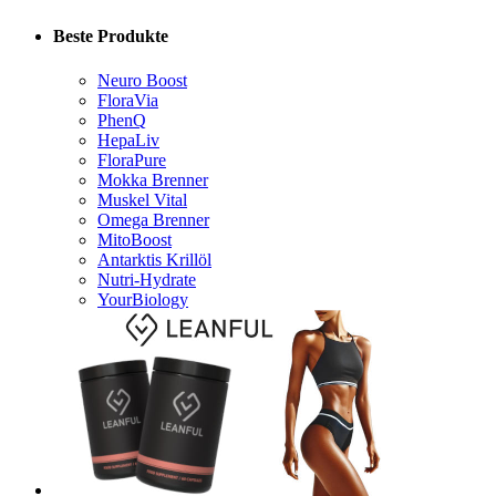
Beste Produkte
Neuro Boost
FloraVia
PhenQ
HepaLiv
FloraPure
Mokka Brenner
Muskel Vital
Omega Brenner
MitoBoost
Antarktis Krillöl
Nutri-Hydrate
YourBiology