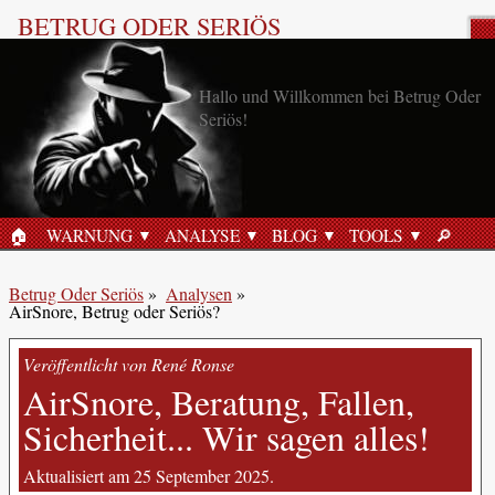
BETRUG ODER SERIÖS
Produktbewertung
🏠︎
WARNUNG
ANALYSE
BLOG
TOOLS
🔎︎
STARTSEITE
SUCHE
Betrug Oder Seriös
»
Analysen
»
AirSnore, Betrug oder Seriös?
Veröffentlicht von René Ronse
AirSnore, Beratung, Fallen,
Sicherheit... Wir sagen alles!
Aktualisiert am 25 September 2025.