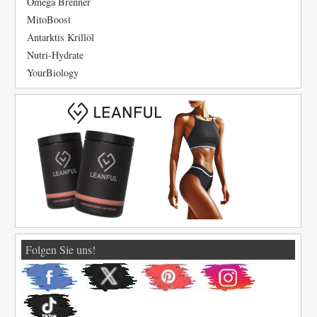
Omega Brenner
MitoBoost
Antarktis Krillöl
Nutri-Hydrate
YourBiology
Folgen Sie uns!