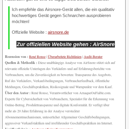
Ich empfehle das Airsnore-Gerät allen, die ein qualitativ
hochwertiges Gerät gegen Schnarchen ausprobieren
möchten!
Offizielle Website :
airsnore.de
Zur offiziellen Website gehen : AirSnore
Rezension von :
René Ronse
|
Überarbeitete Richtlinien
|
Audit-Berater
Quellen & Methodik :
Diese unabhängige Analyse von AirSnore stützt sich auf
relevante offizielle Unterlagen des Verkäufers und auf Erfahrungsberichte von
Verbrauchern, um die Zuverlässigkeit zu bewerten: Transparenz des Angebots,
Ruf des Verkäufers, Verkaufsbedingungen, Verbraucherfeedback, öffentliche
Meldungen, Geschäftspraktiken, Risikosignale und Warnpunkte vor dem Kauf.
Über den Autor :
René Ronse, Verantwortlicher von ArnaqueOuFiable.com.
Experte für Cybersicherheit von Verbrauchern, Spezialist für die Erkennung von
Online-Betrug, Produkttransparenz und digitale Konformität. Er verfügt über
mehr als 20 Jahre Erfahrung in der Analyse versteckter
Abonnementmechanismen, unleserlicher Allgemeiner Geschäftsbedingungen,
aggressiver Verkaufstaktiken und irreführender Geschäftspraktiken im Internet.