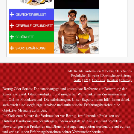
Alle Rechte vorbehalten © Betrug Oder Seriös
Rechtliche Hinweise
|
Datenschutzerklärung
AGBs
|
FAQ
|
Über uns
|
Kontakt
|
Sitemap
Betrug Oder Seriös: Die unabhängige und kostenlose Referenz zur Bewertung der
Zuverlässigkeit, Glaubwürdigkeit und möglicher Warnpunkte im Zusammenhang
mit Online-Produkten und -Dienstleistungen. Unser Expertenteam hilft Ihnen dabei,
sich durch eine sorgfältige Analyse und authentische Erfahrungsberichte eine
objektive Meinung zu bilden.
Ihr Ziel: zum Schutz der Verbraucher vor Betrug, irreführenden Praktiken und
Online-Desinformation beizutragen, indem sorgfältige Analysen und objektive
Bewertungen von Produkten und Dienstleistungen angeboten werden, die auf echten
und verlässlichen Erfahrungsberichten echter Verbraucher beruhen.