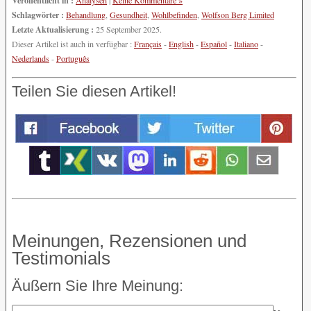
Veröffentlicht in :
Analysen
|
Keine Kommentare »
Schlagwörter :
Behandlung
,
Gesundheit
,
Wohlbefinden
,
Wolfson Berg Limited
Letzte Aktualisierung :
25 September 2025.
Dieser Artikel ist auch in verfügbar :
Français
-
English
-
Español
-
Italiano
-
Nederlands
-
Português
Teilen Sie diesen Artikel!
Meinungen, Rezensionen und
Testimonials
Äußern Sie Ihre Meinung: