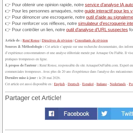
👉 Pour obtenir une opinion rapide, notre
service d’analyse IA aut
👉 Pour les personnes arnaquées, notre
guide interactif pour les 
👉 Pour dénoncer une escroquerie, notre
outil d’aide au signalem
👉 Pour renforcer vos réflexes, notre
simulateur d’escroquerie inte
👉 Pour contrôler un lien, notre
outil d’analyse d’URL suspectes
fo
Article de :
René Ronse
|
Directives de révision
|
Consultants de révision
Sources & Méthodologie :
Cet article s’appuie sur une recherche documentaire, des inform
d’expérience consommateurs et une analyse éditoriale menée par Arnaque Ou Fiable. Il vise à
pratiques trompeuses en ligne.
À propos de l'auteur :
René Ronse, responsable du site ArnaqueOuFiable.com. Expert en cy
commerciales trompeuses. Avec plus de 20 ans d'expérience dans l'analyse des mécanismes d'
Dernière mise à jour :
le 28 mai 2026.
Cet article est aussi disponible en :
English
-
Deutsch
-
Español
-
Italiano
-
Nederlands
-
Po
Partager cet Article!