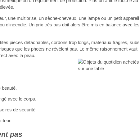
t cosmétique ou un équipement de protection. Plus un article touche au
 élevée.
geur, une multiprise, un sèche-cheveux, une lampe ou un petit apparei
n ou d’incendie. Un prix très bas doit alors être mis en balance avec 
etites pièces détachables, cordons trop longs, matériaux fragiles, su
isques que les photos ne révèlent pas. Le même raisonnement vaut p
rect avec la peau.
.
e beauté.
ongé avec le corps.
oires de sécurité.
cteur.
ent pas