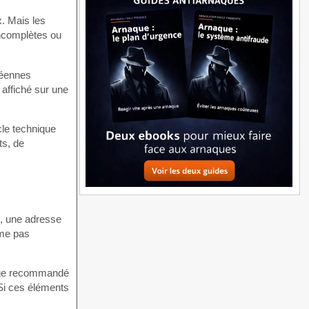
x. Mais les
incomplètes ou
péennes
 affiché sur une
cle technique
ts, de
e, une adresse
rme pas
, âge recommandé
 Si ces éléments