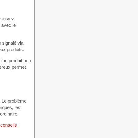
onservez
s avec le
 signalé via
ux produits.
u’un produit non
gereux permet
é. Le problème
riques, les
ordinaire.
s
conseils