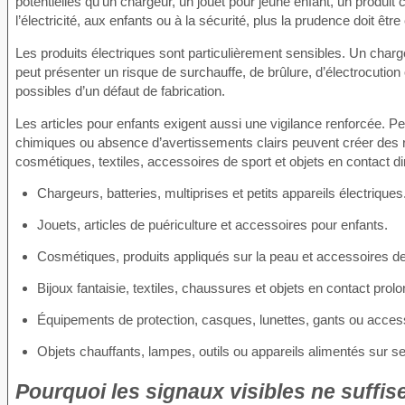
potentielles qu’un chargeur, un jouet pour jeune enfant, un produi
l’électricité, aux enfants ou à la sécurité, plus la prudence doit être
Les produits électriques sont particulièrement sensibles. Un char
peut présenter un risque de surchauffe, de brûlure, d’électrocutio
possibles d’un défaut de fabrication.
Les articles pour enfants exigent aussi une vigilance renforcée. P
chimiques ou absence d’avertissements clairs peuvent créer des r
cosmétiques, textiles, accessoires de sport et objets en contact di
Chargeurs, batteries, multiprises et petits appareils électriques
Jouets, articles de puériculture et accessoires pour enfants.
Cosmétiques, produits appliqués sur la peau et accessoires d
Bijoux fantaisie, textiles, chaussures et objets en contact prol
Équipements de protection, casques, lunettes, gants ou access
Objets chauffants, lampes, outils ou appareils alimentés sur se
Pourquoi les signaux visibles ne suffis