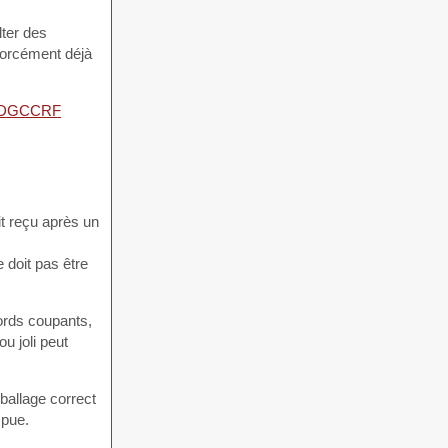
lter des
forcément déjà
DGCCRF
 doit pas être
 bords coupants,
u joli peut
mballage correct
mpue.