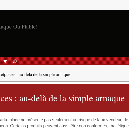
naque Ou Fiable!
S
🔎︎
RECHERCHER
etplaces : au-delà de la simple arnaque
ces : au-delà de la simple arnaque
arketplace ne présente pas seulement un risque de faux vendeur, de 
façon. Certains produits peuvent aussi être non conformes, mal étique