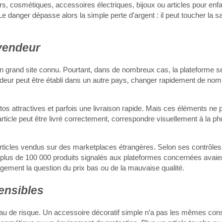
rs, cosmétiques, accessoires électriques, bijoux ou articles pour enf
Le danger dépasse alors la simple perte d’argent : il peut toucher la sa
 vendeur
 grand site connu. Pourtant, dans de nombreux cas, la plateforme se
ndeur peut être établi dans un autre pays, changer rapidement de nom
os attractives et parfois une livraison rapide. Mais ces éléments ne
rticle peut être livré correctement, correspondre visuellement à la pho
 articles vendus sur des marketplaces étrangères. Selon ses contrôle
t plus de 100 000 produits signalés aux plateformes concernées avaien
rgement la question du prix bas ou de la mauvaise qualité.
ensibles
eau de risque. Un accessoire décoratif simple n’a pas les mêmes co