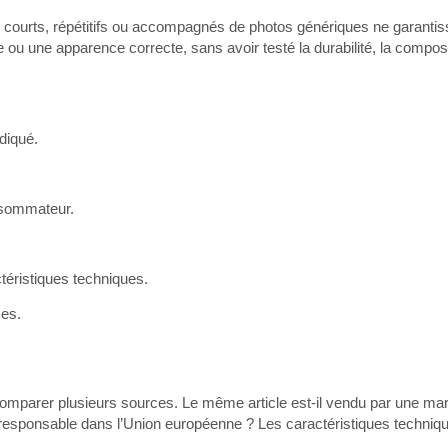
s courts, répétitifs ou accompagnés de photos génériques ne garantis
e ou une apparence correcte, sans avoir testé la durabilité, la composi
diqué.
nsommateur.
ctéristiques techniques.
mes.
e comparer plusieurs sources. Le même article est-il vendu par une mar
l un responsable dans l’Union européenne ? Les caractéristiques techniq