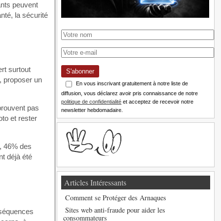
ants peuvent
nté, la sécurité
rt surtout
S'abonner
, proposer un
En vous inscrivant gratuitement à notre liste de
diffusion, vous déclarez avoir pris connaissance de notre
politique de confidentialité
et acceptez de recevoir notre
 prouvent pas
newsletter hebdomadaire.
to et rester
s, 46% des
t déjà été
Articles Intéressants
Comment se Protéger des Arnaques
Sites web anti-fraude pour aider les
nséquences
consommateurs