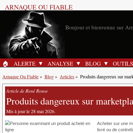
ARNAQUE OU FIABLE
Bonjour et bienvenue sur Ar
🏠︎
ALERTE
ANALYSE
BLOG
OUTIL
ACCUEIL
Arnaque Ou Fiable
»
Blog
»
Articles
»
Produits dangereux sur mark
Article de René Ronse
Produits dangereux sur marketpla
Mis à jour le 28 mai 2026.
Acheter sur une m
livré ou de contre