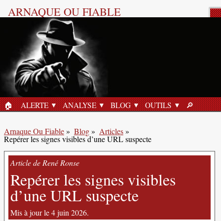
ARNAQUE OU FIABLE
Article de blog : Sécurité en
ligne.
🏠︎
ALERTE
ANALYSE
BLOG
OUTILS
🔎︎
ACCUEIL
RECHERC
Arnaque Ou Fiable
»
Blog
»
Articles
»
Repérer les signes visibles d’une URL suspecte
Article de René Ronse
Repérer les signes visibles
d’une URL suspecte
Mis à jour le 4 juin 2026.