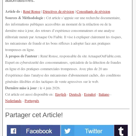
automatismes.
Article de :
René Ronse
|
Directives de révision
|
Consultants de révision
Sources & Méthodologie :
Cet article s’appuie sur une recherche documentaire,
des informations publiques accessibles au moment de la rédaction ou de la
dernière mise à jour, des retours d’expérience consommateurs et une analyse
éditoriale menée par Arnaque Ou Fiable. Il vise à expliquer clairement les risques,
les mécanismes de fraude et les bons réflexes à adopter face aux pratiques
trompeuses en ligne.
À propos de l'auteur :
René Ronse, responsable du site ArnaqueOuFiable.com.
Expert en cybersécurité des consommateurs, spécialiste de la détection de fraudes
en ligne et des pratiques commerciales trompeuses. Avec plus de 20 ans
d'expérience dans l'analyse des mécanismes d'abonnement cachés, des conditions
générales illisibles et des tactiques de vente agressives sur le web.
Dernière mise à jour :
le 4 juin 2026.
Cet article est aussi disponible en :
English
-
Deutsch
-
Español
-
Italiano
-
Nederlands
-
Português
Partager cet Article!