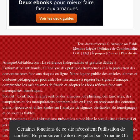
Tous droits réservés © Arnaque ou Fiable
Mention Légale
|
Politique de Confidentialité
CGU
|
FAQ
|
À propos
|
Contact
|
Plan du site
ArnaqueOuFiable.com : La référence indépendante et gratuite dédiée à
l’information antifraude, à l’analyse des pratiques trompeuses et à la protection des
consommateurs face aux risques en ligne. Notre équipe publie des articles, alertes et
contenus pédagogiques pour aider les internautes à repérer les signes d’arnaque,
comprendre les mécanismes de fraude et adopter les bons réflexes face aux
escroqueries numériques.
Son but : Contribuer à la prévention des arnaques, du phishing, des faux sites, des
usurpations et des manipulations commerciales en ligne, en proposant des contenus
clairs, rigoureux et utiles fondés sur l’analyse de signaux vérifiables, de témoignages
et de sources fiables.
Avertissements : Les informations présentées sur ce blog le sont à titre informatif et
préventif. Elles ne constituent ni des recommandations officielles ni des conseils
Certaines fonctions de ce site nécessitent l'utilisation de
juridiques, financiers ou techniques personnalisés. Elles doivent être vérifiées auprès
cookies. En poursuivant votre navigation sur Arnaque Ou
des organismes, services ou interlocuteurs compétents selon la situation. Nous ne