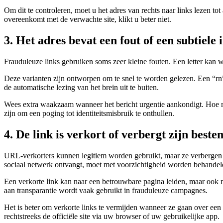
Om dit te controleren, moet u het adres van rechts naar links lezen to
overeenkomt met de verwachte site, klikt u beter niet.
3. Het adres bevat een fout of een subtiele 
Frauduleuze links gebruiken soms zeer kleine fouten. Een letter kan w
Deze varianten zijn ontworpen om te snel te worden gelezen. Een “rn”
de automatische lezing van het brein uit te buiten.
Wees extra waakzaam wanneer het bericht urgentie aankondigt. Hoe me
zijn om een poging tot identiteitsmisbruik te onthullen.
4. De link is verkort of verbergt zijn best
URL-verkorters kunnen legitiem worden gebruikt, maar ze verbergen d
sociaal netwerk ontvangt, moet met voorzichtigheid worden behandel
Een verkorte link kan naar een betrouwbare pagina leiden, maar ook na
aan transparantie wordt vaak gebruikt in frauduleuze campagnes.
Het is beter om verkorte links te vermijden wanneer ze gaan over een b
rechtstreeks de officiële site via uw browser of uw gebruikelijke app.