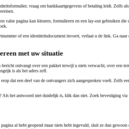
iteitsformulier, vraag om bankkaartgegevens of betaling leidt. Zelfs als 
ereisen.
n valse pagina kan kleuren, formulieren en een lay-out gebruiken die di
zoek.
ummer of een identiteitsdocument invoert, verlaat u de link. Ga naar de
vereen met uw situatie
bericht ontvangt over een pakket terwijl u niets verwacht, over een ter
grijk is als het adres zelf.
p dat een deel van de ontvangers zich aangesproken voelt. Zelfs een be
s het antwoord niet duidelijk is, klik dan niet. Zoek bevestiging via ee
 u de pagina al hebt geopend maar niets hebt ingevuld, sluit ze dan gewoo