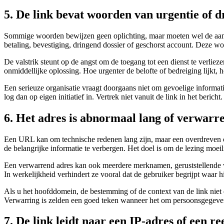
5. De link bevat woorden van urgentie of 
Sommige woorden bewijzen geen oplichting, maar moeten wel de aandach
betaling, bevestiging, dringend dossier of geschorst account. Deze wo
De valstrik steunt op de angst om de toegang tot een dienst te verlie
onmiddellijke oplossing. Hoe urgenter de belofte of bedreiging lijkt, 
Een serieuze organisatie vraagt doorgaans niet om gevoelige informati
log dan op eigen initiatief in. Vertrek niet vanuit de link in het bericht.
6. Het adres is abnormaal lang of verwarr
Een URL kan om technische redenen lang zijn, maar een overdreven 
de belangrijke informatie te verbergen. Het doel is om de lezing moeil
Een verwarrend adres kan ook meerdere merknamen, geruststellende woo
In werkelijkheid verhindert ze vooral dat de gebruiker begrijpt waar hi
Als u het hoofddomein, de bestemming of de context van de link niet du
Verwarring is zelden een goed teken wanneer het om persoonsgegeve
7. De link leidt naar een IP-adres of een re