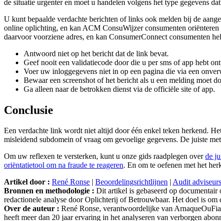
de situatie urgenter en moet u handelen volgens het type gegevens da
U kunt bepaalde verdachte berichten of links ook melden bij de aangep
online oplichting, en kan ACM ConsuWijzer consumenten oriënteren bi
daarvoor voorziene adres, en kan ConsumerConnect consumenten helpen
Antwoord niet op het bericht dat de link bevat.
Geef nooit een validatiecode door die u per sms of app hebt on
Voer uw inloggegevens niet in op een pagina die via een onver
Bewaar een screenshot of het bericht als u een melding moet d
Ga alleen naar de betrokken dienst via de officiële site of app.
Conclusie
Een verdachte link wordt niet altijd door één enkel teken herkend. H
misleidend subdomein of vraag om gevoelige gegevens. De juiste method
Om uw reflexen te versterken, kunt u onze gids raadplegen over
de j
oriëntatietool om na fraude te reageren
. En om te oefenen met het her
Artikel door :
René Ronse
|
Beoordelingsrichtlijnen
|
Audit adviseur
Bronnen en methodologie :
Dit artikel is gebaseerd op documentair
redactionele analyse door Oplichterij of Betrouwbaar. Het doel is om d
Over de auteur :
René Ronse, verantwoordelijke van ArnaqueOuFiable.
heeft meer dan 20 jaar ervaring in het analyseren van verborgen ab