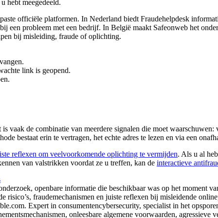
t u hebt meegedeeld.
aste officiële platformen. In Nederland biedt Fraudehelpdesk informatie
j een probleem met een bedrijf. In België maakt Safeonweb het onder 
 bij misleiding, fraude of oplichting.
tvangen.
wachte link is geopend.
oen.
et is vaak de combinatie van meerdere signalen die moet waarschuwen: v
e bestaat erin te vertragen, het echte adres te lezen en via een onafha
uiste reflexen om veelvoorkomende oplichting te vermijden
. Als u al he
kennen van valstrikken voordat ze u treffen, kan de
interactieve antifr
s
 onderzoek, openbare informatie die beschikbaar was op het moment van
e risico’s, fraudemechanismen en juiste reflexen bij misleidende onlinep
com. Expert in consumentencybersecurity, specialist in het opsporen va
onnementsmechanismen, onleesbare algemene voorwaarden, agressieve v