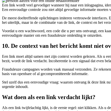
Een link wordt veel gevoeliger wanneer hij naar een inlogpagina, ident
Een eenvoudige controle zou niet altijd gevoelige informatie moeten v
De meest doeltreffende oplichtingen imiteren vertrouwde interfaces. Ee
het uiterlijk, maar in de combinatie van de link, de context en het ver
Voordat u een wachtwoord, een code die u per sms ontvangt, een kaartn
eenvoudigste manier om een frauduleuze omleiding te omzeilen.
10. De context van het bericht komt niet o
Een link moet altijd samen met zijn context worden gelezen. Als u een 
bezit, wordt de link verdacht. Incoherentie is een signaal dat even belan
Frauduleuze campagnes worden vaak massaal verzonden. Ze rekenen ero
basis van openbare of al gecompromitteerde informatie.
Stel uzelf dus een eenvoudige vraag: waarom ontvang ik deze link nu? Al
urgentie inhoudt.
Wat doen als een link verdacht lijkt?
Als een link twijfelachtig lijkt, is de eerste regel: niet klikken. Als