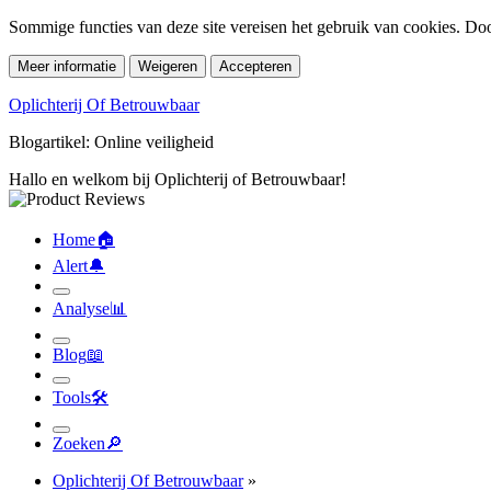
Sommige functies van deze site vereisen het gebruik van cookies. Doo
Meer informatie
Weigeren
Accepteren
Oplichterij Of Betrouwbaar
Blogartikel: Online veiligheid
Hallo en welkom bij Oplichterij of Betrouwbaar!
Home
🏠︎
Alert
🔔︎
Analyse
📊︎
Blog
📖︎
Tools
🛠︎
Zoeken
🔎︎
Oplichterij Of Betrouwbaar
»