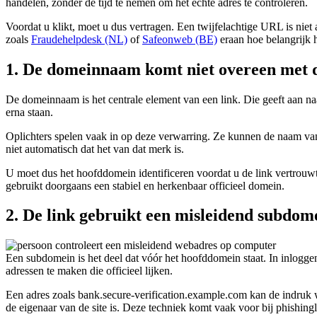
handelen, zonder de tijd te nemen om het echte adres te controleren.
Voordat u klikt, moet u dus vertragen. Een twijfelachtige URL is niet a
zoals
Fraudehelpdesk (NL)
of
Safeonweb (BE)
eraan hoe belangrijk h
1. De domeinnaam komt niet overeen met d
De domeinnaam is het centrale element van een link. Die geeft aan na
erna staan.
Oplichters spelen vaak in op deze verwarring. Ze kunnen de naam van
niet automatisch dat het van dat merk is.
U moet dus het hoofddomein identificeren voordat u de link vertrouwt. 
gebruikt doorgaans een stabiel en herkenbaar officieel domein.
2. De link gebruikt een misleidend subdom
Een subdomein is het deel dat vóór het hoofddomein staat. In inlogg
adressen te maken die officieel lijken.
Een adres zoals bank.secure-verification.example.com kan de indruk w
de eigenaar van de site is. Deze techniek komt vaak voor bij phishingl