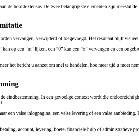
t aan de hoofdextensie. De twee belangrijkste elementen zijn meestal de n
imitatie
orden vervangen, verwijderd of toegevoegd. Het resultaat blijft visueel 
 kan op een “m” lijken, een “0” kan een “o” vervangen en een ongebruik
er het bericht u aanzet om snel te handelen, hoe meer tijd u moet nem
emming
e eindbestemming. In een gevoelige context wordt die ondoorzichtighei
d.
ar een valse inlogpagina, een valse levering of een valse aanbieding. D
etaling, account, levering, boete, financiële hulp of administratieve pr