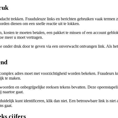
druk
t trekken. Frauduleuze links en berichten gebruiken vaak termen zoals 
orden dienen om een snelle reactie uit te lokken.
zen, kosten te moeten betalen, een pakket te missen of een account gebl
hoe meer u moet vertragen.
e onder druk door te geven via een onverwacht ontvangen link. Als het 
end
complex adres moet met voorzichtigheid worden bekeken. Fraudeurs ku
ijk te maken.
rden en onbegrijpelijke reeksen tekens bevatten. Deze opeenstapeling 
j naartoe gaat.
idelijk kunt identificeren, klik dan niet. Een betrouwbare link is niet 
ns gaat.
eks cijfers