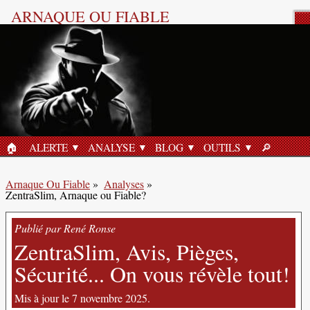
ARNAQUE OU FIABLE
Analyse Produit
🏠︎
ALERTE
ANALYSE
BLOG
OUTILS
🔎︎
ACCUEIL
RECHERC
Arnaque Ou Fiable
»
Analyses
»
ZentraSlim, Arnaque ou Fiable?
Publié par René Ronse
ZentraSlim, Avis, Pièges,
Sécurité... On vous révèle tout!
Mis à jour le 7 novembre 2025.