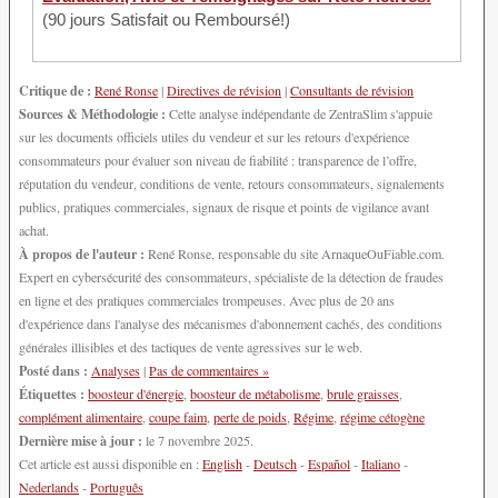
(90 jours Satisfait ou Remboursé!)
Critique de :
René Ronse
|
Directives de révision
|
Consultants de révision
Sources & Méthodologie :
Cette analyse indépendante de ZentraSlim s'appuie
sur les documents officiels utiles du vendeur et sur les retours d'expérience
consommateurs pour évaluer son niveau de fiabilité : transparence de l’offre,
réputation du vendeur, conditions de vente, retours consommateurs, signalements
publics, pratiques commerciales, signaux de risque et points de vigilance avant
achat.
À propos de l'auteur :
René Ronse, responsable du site ArnaqueOuFiable.com.
Expert en cybersécurité des consommateurs, spécialiste de la détection de fraudes
en ligne et des pratiques commerciales trompeuses. Avec plus de 20 ans
d'expérience dans l'analyse des mécanismes d'abonnement cachés, des conditions
générales illisibles et des tactiques de vente agressives sur le web.
Posté dans :
Analyses
|
Pas de commentaires »
Étiquettes :
boosteur d'énergie
,
boosteur de métabolisme
,
brule graisses
,
complément alimentaire
,
coupe faim
,
perte de poids
,
Régime
,
régime cétogène
Dernière mise à jour :
le 7 novembre 2025.
Cet article est aussi disponible en :
English
-
Deutsch
-
Español
-
Italiano
-
Nederlands
-
Português