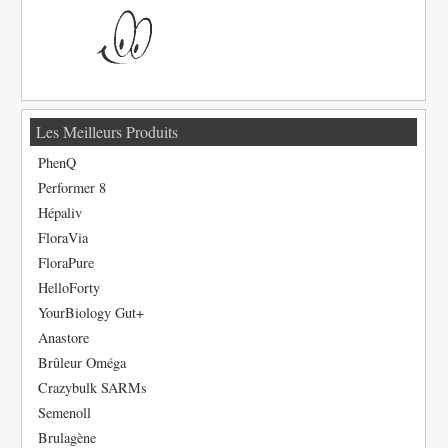
Les Meilleurs Produits
PhenQ
Performer 8
Hépaliv
FloraVia
FloraPure
HelloForty
YourBiology Gut+
Anastore
Brûleur Oméga
Crazybulk SARMs
Semenoll
Brulagène