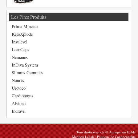
Les Pires Produits
Prima Minceur
KetoXplode
Insulevel
LeanCaps
Nemanex
InDiva System
Slimms Gummies
Nourix
Urovico
Cardiotonus
Alviona
Indravil
Tous droits réservés © Arnaque ou Fiable
Mention Légale
|
Politique de Confidentialité