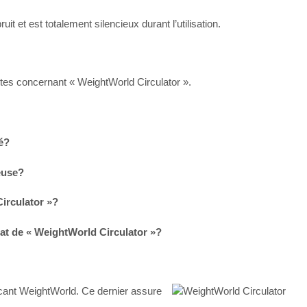
uit et est totalement silencieux durant l’utilisation.
ntes concernant « WeightWorld Circulator ».
lé?
reuse?
Circulator »?
hat de « WeightWorld Circulator »?
bricant WeightWorld. Ce dernier assure