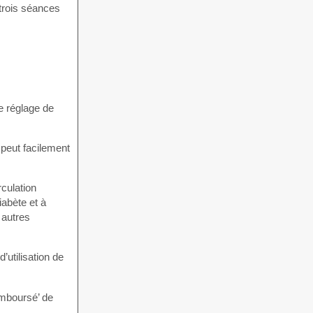
 trois séances
Le réglage de
 peut facilement
rculation
iabète et à
 autres
’utilisation de
remboursé’ de