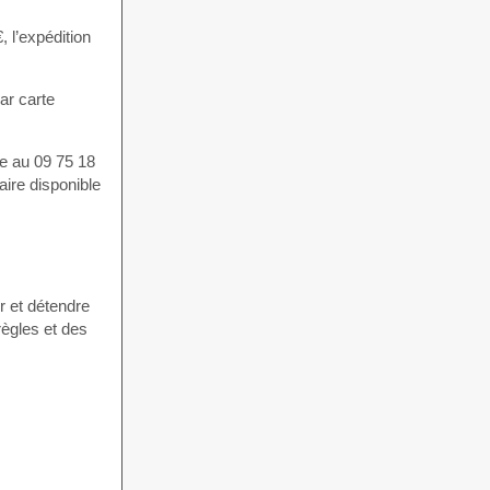
 l’expédition
par carte
one au 09 75 18
aire disponible
r et détendre
règles et des