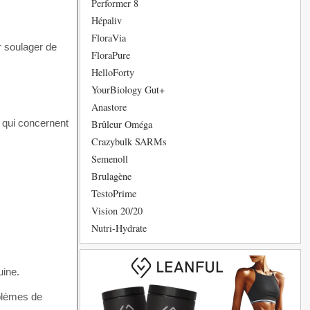
Performer 8
Hépaliv
FloraVia
r soulager de
FloraPure
HelloForty
YourBiology Gut+
Anastore
 qui concernent
Brûleur Oméga
Crazybulk SARMs
Semenoll
.
Brulagène
TestoPrime
Vision 20/20
Nutri-Hydrate
uine.
oblèmes de