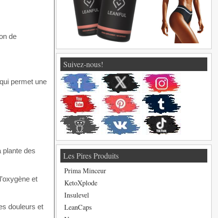
ton de
Suivez-nous!
 qui permet une
a plante des
Les Pires Produits
Prima Minceur
 l’oxygène et
KetoXplode
Insulevel
LeanCaps
les douleurs et