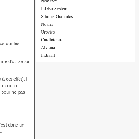
Nemanex
InDiva System
Slimms Gummies
Nourix
Urovico
Cardiotonus
nus sur les
Alviona
Indravil
me d’utilisation
 cet effet). Il
r ceux-ci
in pour ne pas
C’est donc un
s.