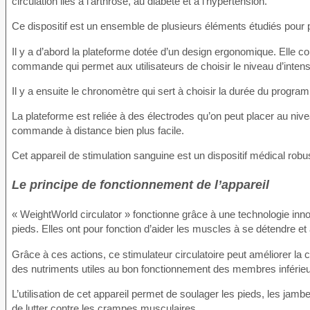
circulation liés à l’arthrose, au diabète et à l’hypertension.
Ce dispositif est un ensemble de plusieurs éléments étudiés pour 
Il y a d’abord la plateforme dotée d’un design ergonomique. Elle c
commande qui permet aux utilisateurs de choisir le niveau d’intensit
Il y a ensuite le chronomètre qui sert à choisir la durée du progr
La plateforme est reliée à des électrodes qu’on peut placer au ni
commande à distance bien plus facile.
Cet appareil de stimulation sanguine est un dispositif médical robuste
Le principe de fonctionnement de l’appareil
« WeightWorld circulator » fonctionne grâce à une technologie inno
pieds. Elles ont pour fonction d’aider les muscles à se détendre et 
Grâce à ces actions, ce stimulateur circulatoire peut améliorer la c
des nutriments utiles au bon fonctionnement des membres inférieu
L’utilisation de cet appareil permet de soulager les pieds, les jamb
de lutter contre les crampes musculaires.