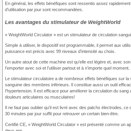
En général, les effets bénéfiques sont ressentis assez rapidement 
d’utilisation par jour sont recommandées.
Les avantages du stimulateur de WeightWorld
« WeightWorld Circulator » est un stimulateur de circulation sangui
Simple à utiliser, le dispositif est programmable, il permet aux util
puissance est précis avec 99 niveaux d’intensité au choix.
Un autre atout de cette machine est qu’elle est légère et, avec son 
l’emporter avec soi et l’utiliser partout et à n’importe quel moment.
Le stimulateur circulatoire a de nombreux effets bénéfiques sur la s
sanguine des membres inférieurs. Il constitue aussi un outil efficace
l’hypertension. Il est efficace pour améliorer la circulation du s
douleurs articulaires ou musculaires!
Il ne faut pas oublier qu’il est livré avec des patchs électrodes, c
30 minutes par jour suffit pour retrouver un certain bien-être.
Certifié CE, « WeightWorld Circulator » est présenté comme un appare
deux ans.