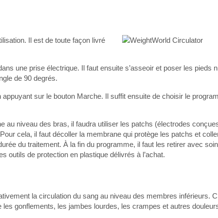
isation. Il est de toute façon livré
ans une prise électrique. Il faut ensuite s’asseoir et poser les pieds 
angle de 90 degrés.
 appuyant sur le bouton Marche. Il suffit ensuite de choisir le program
e au niveau des bras, il faudra utiliser les patchs (électrodes conçues à
 Pour cela, il faut décoller la membrane qui protège les patchs et colle
a durée du traitement. À la fin du programme, il faut les retirer avec so
es outils de protection en plastique délivrés à l’achat.
icativement la circulation du sang au niveau des membres inférieurs. 
 les gonflements, les jambes lourdes, les crampes et autres douleur