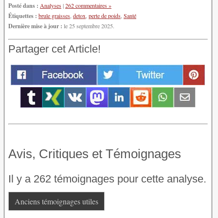
Posté dans :
Analyses
|
262 commentaires »
Étiquettes :
brule graisses
,
detox
,
perte de poids
,
Santé
Dernière mise à jour :
le 25 septembre 2025.
Partager cet Article!
Avis, Critiques et Témoignages
Il y a 262 témoignages pour cette analyse.
Anciens témoignages utiles