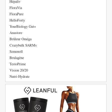
Hépaliv
FloraVia
FloraPure
HelloForty
YourBiology Gut+
Anastore
Brûleur Oméga
Crazybulk SARMs
Semenoll
Brulagène
TestoPrime
Vision 20/20
Nutri-Hydrate