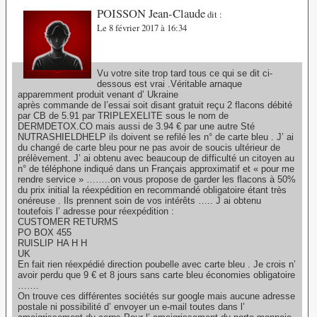
POISSON Jean-Claude
dit :
Le 8 février 2017 à 16:34
Vu votre site trop tard tous ce qui se dit ci-
dessous est vrai .Véritable arnaque
apparemment produit venant d’ Ukraine
après commande de l’essai soit disant gratuit reçu 2 flacons débité
par CB de 5.91 par TRIPLEXELITE sous le nom de
DERMDETOX.CO mais aussi de 3.94 € par une autre Sté
NUTRASHIELDHELP ils doivent se refilé les n° de carte bleu . J’ ai
du changé de carte bleu pour ne pas avoir de soucis ultérieur de
prélèvement. J’ ai obtenu avec beaucoup de difficulté un citoyen au
n° de téléphone indiqué dans un Français approximatif et « pour me
rendre service » ……..on vous propose de garder les flacons à 50%
du prix initial la réexpédition en recommandé obligatoire étant très
onéreuse . Ils prennent soin de vos intérêts ….. J ai obtenu
toutefois l’ adresse pour réexpédition :
CUSTOMER RETURMS
PO BOX 455
RUISLIP HA H H
UK
En fait rien réexpédié direction poubelle avec carte bleu . Je crois n’
avoir perdu que 9 € et 8 jours sans carte bleu économies obligatoire
…….
On trouve ces différentes sociétés sur google mais aucune adresse
postale ni possibilité d’ envoyer un e-mail toutes dans l’