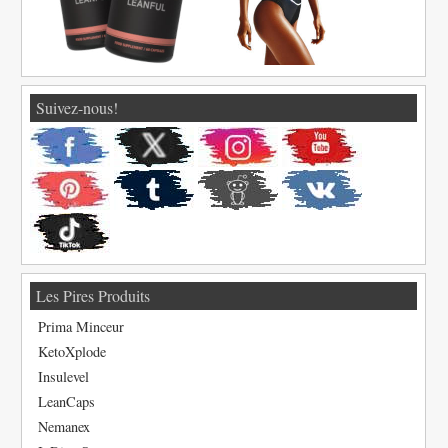
Suivez-nous!
Les Pires Produits
Prima Minceur
KetoXplode
Insulevel
LeanCaps
Nemanex