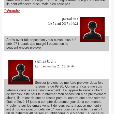
amaigrissement du corps Pour l’ amaigrissement du porte monnaie
ils sont efficaces aussi mais n’en parle pas .
Répondre
pascal
dit :
Le 7 avril 2017 à 19:21
Après avoir fait opposition vous n’avez plus été
débité? il parait que malgré l opposition ils
peuvent encore prélevé
samira b.
dit :
Le 10 septembre 2016 à 19:59
Bonjour je viens de me faire prelever deux fois
la somme de 99,90. Qui suite à ca je me suis
retrouvé dans la cata financièrement. J ai appelé le service client
de trimplex elite pour leur informer mon opposition à ce prélèvement
abusif, ils m’ont dit que ca fesais parti du contrat que cette somme
était prélevé 14 jours à compter du premier jour de la commande.
Problème sur les emais venant de leurs parts à aucun moment il
est dit qu on avait un délai de 14 jours pour ce rétracter. Ils m’ont
dit de patienter 48 heures et j obtiendrez que 50 pour 100 de ce qu