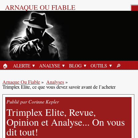
ARNAQUE OU FIABLE
Analyse Produit
🏠︎
ALERTE
ANALYSE
BLOG
OUTILS
🔎︎
ACCUEIL
RECHERC
Arnaque Ou Fiable
»
Analyses
»
Trimplex Elite, ce que vous devez savoir avant de l’acheter
Publié par Corinne Kepler
Trimplex Elite, Revue,
Opinion et Analyse... On vous
dit tout!