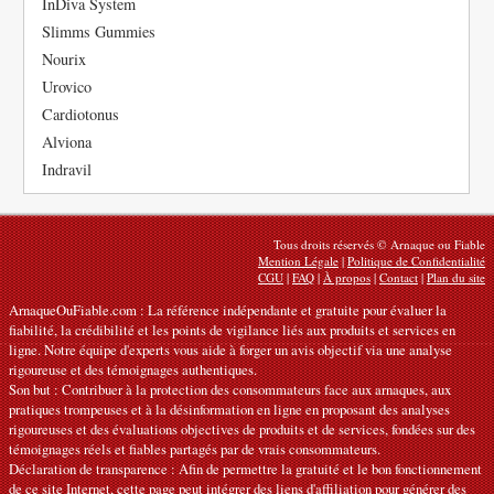
InDiva System
Slimms Gummies
Nourix
Urovico
Cardiotonus
Alviona
Indravil
Tous droits réservés © Arnaque ou Fiable
Mention Légale
|
Politique de Confidentialité
CGU
|
FAQ
|
À propos
|
Contact
|
Plan du site
ArnaqueOuFiable.com : La référence indépendante et gratuite pour évaluer la
fiabilité, la crédibilité et les points de vigilance liés aux produits et services en
ligne. Notre équipe d'experts vous aide à forger un avis objectif via une analyse
rigoureuse et des témoignages authentiques.
Son but : Contribuer à la protection des consommateurs face aux arnaques, aux
pratiques trompeuses et à la désinformation en ligne en proposant des analyses
rigoureuses et des évaluations objectives de produits et de services, fondées sur des
témoignages réels et fiables partagés par de vrais consommateurs.
Déclaration de transparence : Afin de permettre la gratuité et le bon fonctionnement
de ce site Internet, cette page peut intégrer des liens d'affiliation pour générer des