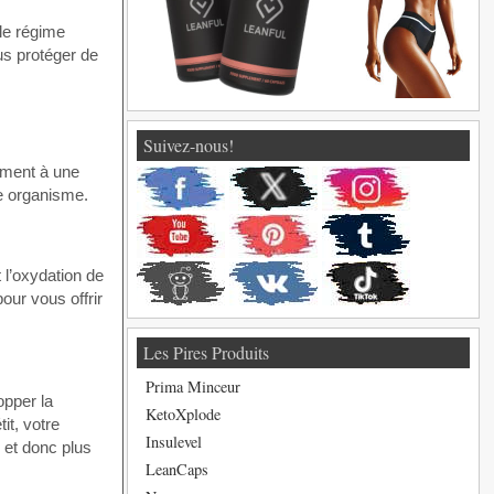
le régime
us protéger de
Suivez-nous!
ement à une
re organisme.
 l’oxydation de
our vous offrir
Les Pires Produits
Prima Minceur
opper la
KetoXplode
it, votre
Insulevel
 et donc plus
LeanCaps