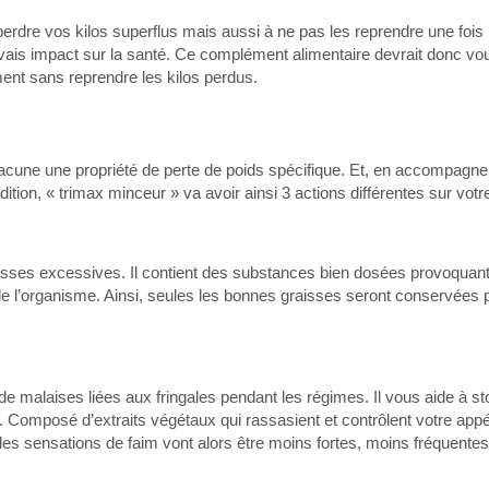
erdre vos kilos superflus mais aussi à ne pas les reprendre une fois 
auvais impact sur la santé. Ce complément alimentaire devrait donc vo
ment sans reprendre les kilos perdus.
cune une propriété de perte de poids spécifique. Et, en accompagn
ition, « trimax minceur » va avoir ainsi 3 actions différentes sur vot
sses excessives. Il contient des substances bien dosées provoquant
e l’organisme. Ainsi, seules les bonnes graisses seront conservées p
malaises liées aux fringales pendant les régimes. Il vous aide à st
. Composé d’extraits végétaux qui rassasient et contrôlent votre appét
es sensations de faim vont alors être moins fortes, moins fréquentes