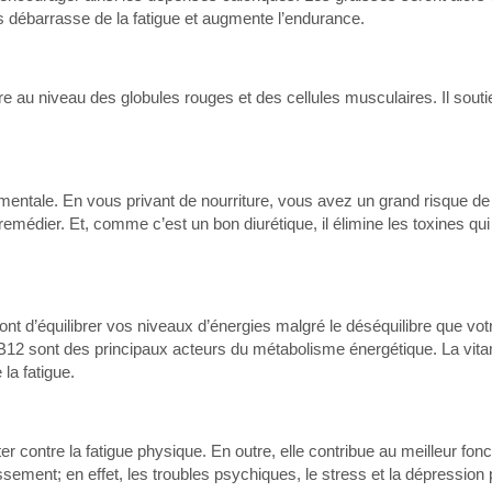
us débarrasse de la fatigue et augmente l’endurance.
ire au niveau des globules rouges et des cellules musculaires. Il souti
et mentale. En vous privant de nourriture, vous avez un grand risque de
emédier. Et, comme c’est un bon diurétique, il élimine les toxines qui
t d’équilibrer vos niveaux d’énergies malgré le déséquilibre que vot
 B12 sont des principaux acteurs du métabolisme énergétique. La vit
la fatigue.
er contre la fatigue physique. En outre, elle contribue au meilleur fo
sement; en effet, les troubles psychiques, le stress et la dépression