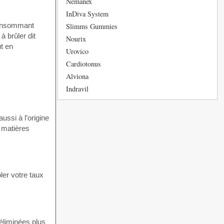
Nemanex
InDiva System
 consommant
Slimms Gummies
à brûler dit
Nourix
t en
Urovico
Cardiotonus
Alviona
Indravil
ussi à l’origine
 matières
ler votre taux
éliminées plus