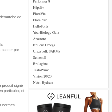
Performer 8
Hépaliv
FloraVia
e démarche de
FloraPure
HelloForty
YourBiology Gut+
Anastore
la
Brûleur Oméga
t passer par
Crazybulk SARMs
Semenoll
Brulagène
TestoPrime
Vision 20/20
Nutri-Hydrate
e produit signé
 particulier, et
les normes