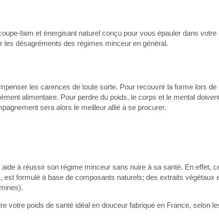
 coupe-faim et énergisant naturel conçu pour vous épauler dans votr
ubir les désagréments des régimes minceur en général.
penser les carences de toute sorte. Pour recouvrir la forme lors de 
ment alimentaire. Pour perdre du poids, le corps et le mental doiven
pagnement sera alors le meilleur allié à se procurer.
.
 aide à réussir son régime minceur sans nuire à sa santé. En effet, c
x, est formulé à base de composants naturels; des extraits végétaux en
amines).
ndre votre poids de santé idéal en douceur fabriqué en France, selon 