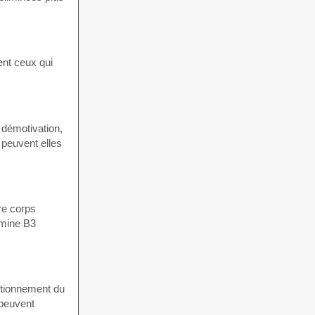
ent ceux qui
 démotivation,
 peuvent elles
re corps
amine B3
nctionnement du
 peuvent