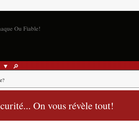
S
🔎︎
RECHERCHER
le?
urité... On vous révèle tout!