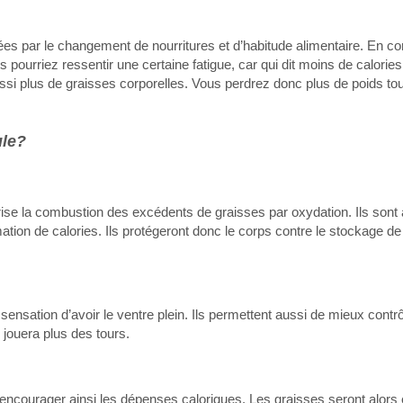
sées par le changement de nourritures et d’habitude alimentaire. En
ourriez ressentir une certaine fatigue, car qui dit moins de calories 
si plus de graisses corporelles. Vous perdrez donc plus de poids tou
ule?
ise la combustion des excédents de graisses par oxydation. Ils sont a
ion de calories. Ils protégeront donc le corps contre le stockage de
sensation d’avoir le ventre plein. Ils permettent aussi de mieux contrô
 jouera plus des tours.
 encourager ainsi les dépenses caloriques. Les graisses seront alors 