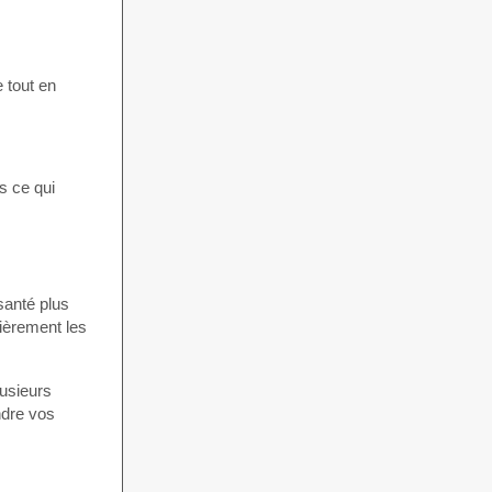
e tout en
s ce qui
santé plus
lièrement les
lusieurs
ndre vos