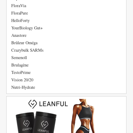
FloraVia
FloraPure
HelloForty
YourBiology Gut+
Anastore
Brûleur Oméga
Crazybulk SARMs
Semenoll
Brulagène
TestoPrime
Vision 20/20
Nutri-Hydrate