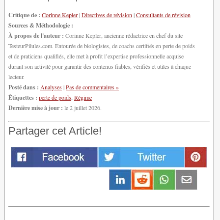
Critique de :
Corinne Kepler
|
Directives de révision
|
Consultants de révision
Sources & Méthodologie :
À propos de l'auteur :
Corinne Kepler, ancienne rédactrice en chef du site
TesteurPilules.com. Entourée de biologistes, de coachs certifiés en perte de poids
et de praticiens qualifiés, elle met à profit l’expertise professionnelle acquise
durant son activité pour garantir des contenus fiables, vérifiés et utiles à chaque
lecteur.
Posté dans :
Analyses
|
Pas de commentaires »
Étiquettes :
perte de poids
,
Régime
Dernière mise à jour :
le 2 juillet 2026.
Partager cet Article!