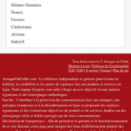
Slimms Gummies
Nourix
Urovico
Cardiotonus
Alviona
Indravil
Tous droits réservés © Arnaque ou Fiable
Mention Légale
|
Politique de Confidentialité
CGU
|
FAQ
|
À propos
|
Contact
|
Plan du site
ArnaqueOuFiable.com : La référence indépendante et gratuite pour évaluer la
fiabilité, la crédibilité et les points de vigilance liés aux produits et services en
ligne. Notre équipe d'experts vous aide à forger un avis objectif via une analyse
rigoureuse et des témoignages authentiques.
Son but : Contribuer à la protection des consommateurs face aux arnaques, aux
pratiques trompeuses et à la désinformation en ligne en proposant des analyses
rigoureuses et des évaluations objectives de produits et de services, fondées sur des
témoignages réels et fiables partagés par de vrais consommateurs.
Déclaration de transparence : Afin de permettre la gratuité et le bon fonctionnement
de ce site Internet, cette page peut intégrer des liens d'affiliation pour générer des