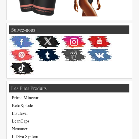
Suivez-nous!
Les Pires Produits
Prima Minceur
KetoXplode
Insulevel
LeanCaps
Nemanex
InDiva System