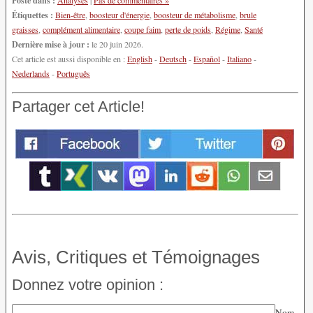
Étiquettes :
Bien-être
,
boosteur d'énergie
,
boosteur de métabolisme
,
brule
graisses
,
complément alimentaire
,
coupe faim
,
perte de poids
,
Régime
,
Santé
Dernière mise à jour :
le 20 juin 2026.
Cet article est aussi disponible en :
English
-
Deutsch
-
Español
-
Italiano
-
Nederlands
-
Português
Partager cet Article!
Avis, Critiques et Témoignages
Donnez votre opinion :
Nom