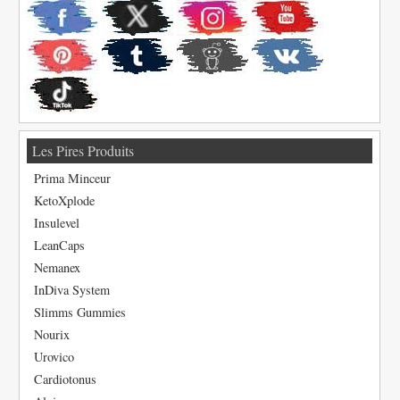
Les Pires Produits
Prima Minceur
KetoXplode
Insulevel
LeanCaps
Nemanex
InDiva System
Slimms Gummies
Nourix
Urovico
Cardiotonus