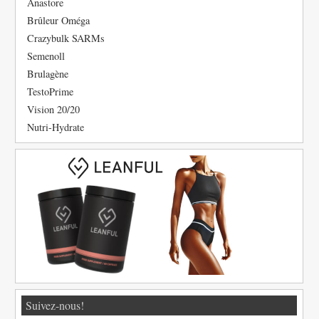
Anastore
Brûleur Oméga
Crazybulk SARMs
Semenoll
Brulagène
TestoPrime
Vision 20/20
Nutri-Hydrate
Suivez-nous!