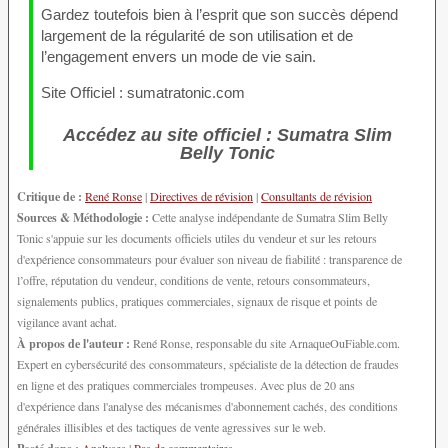
Gardez toutefois bien à l’esprit que son succès dépend
largement de la régularité de son utilisation et de
l’engagement envers un mode de vie sain.
Site Officiel : sumatratonic.com
Accédez au site officiel : Sumatra Slim
Belly Tonic
Critique de :
René Ronse
|
Directives de révision
|
Consultants de révision
Sources & Méthodologie :
Cette analyse indépendante de Sumatra Slim Belly
Tonic s'appuie sur les documents officiels utiles du vendeur et sur les retours
d'expérience consommateurs pour évaluer son niveau de fiabilité : transparence de
l’offre, réputation du vendeur, conditions de vente, retours consommateurs,
signalements publics, pratiques commerciales, signaux de risque et points de
vigilance avant achat.
À propos de l'auteur :
René Ronse, responsable du site ArnaqueOuFiable.com.
Expert en cybersécurité des consommateurs, spécialiste de la détection de fraudes
en ligne et des pratiques commerciales trompeuses. Avec plus de 20 ans
d'expérience dans l'analyse des mécanismes d'abonnement cachés, des conditions
générales illisibles et des tactiques de vente agressives sur le web.
Posté dans :
Analyses
|
Pas de commentaires »