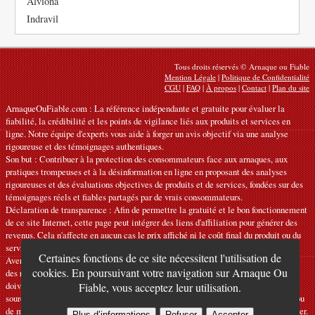
Alviona
Indravil
Tous droits réservés © Arnaque ou Fiable
Mention Légale
|
Politique de Confidentialité
CGU
|
FAQ
|
À propos
|
Contact
|
Plan du site
ArnaqueOuFiable.com : La référence indépendante et gratuite pour évaluer la
fiabilité, la crédibilité et les points de vigilance liés aux produits et services en
ligne. Notre équipe d'experts vous aide à forger un avis objectif via une analyse
rigoureuse et des témoignages authentiques.
Son but : Contribuer à la protection des consommateurs face aux arnaques, aux
pratiques trompeuses et à la désinformation en ligne en proposant des analyses
rigoureuses et des évaluations objectives de produits et de services, fondées sur des
témoignages réels et fiables partagés par de vrais consommateurs.
Déclaration de transparence : Afin de permettre la gratuité et le bon fonctionnement
de ce site Internet, cette page peut intégrer des liens d'affiliation pour générer des
revenus. Cela n'affecte en aucun cas le prix affiché ni le coût final du produit ou du
service.
Certaines fonctions de ce site nécessitent l'utilisation de
Avertissements : Nos articles expriment des avis personnels et ne constituent pas
cookies. En poursuivant votre navigation sur Arnaque Ou
des recommandations officielles. Les informations fournies sont indicatives et
doivent être confirmées auprès du fabricant, du vendeur, du prestataire ou d’une
Fiable, vous acceptez leur utilisation.
source officielle compétente. Nous déclinons toute responsabilité en cas d'erreur ou
de mauvaise utilisation. Si vous constatez une inexactitude, veuillez
nous contacter
.
Plus d’informations
Refuser
Accepter