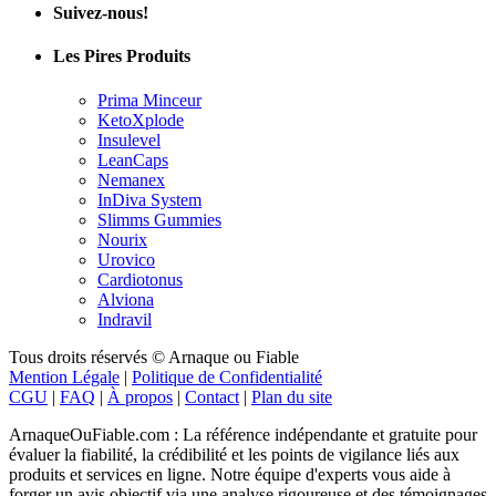
Suivez-nous!
Les Pires Produits
Prima Minceur
KetoXplode
Insulevel
LeanCaps
Nemanex
InDiva System
Slimms Gummies
Nourix
Urovico
Cardiotonus
Alviona
Indravil
Tous droits réservés © Arnaque ou Fiable
Mention Légale
|
Politique de Confidentialité
CGU
|
FAQ
|
À propos
|
Contact
|
Plan du site
ArnaqueOuFiable.com : La référence indépendante et gratuite pour
évaluer la fiabilité, la crédibilité et les points de vigilance liés aux
produits et services en ligne. Notre équipe d'experts vous aide à
forger un avis objectif via une analyse rigoureuse et des témoignages