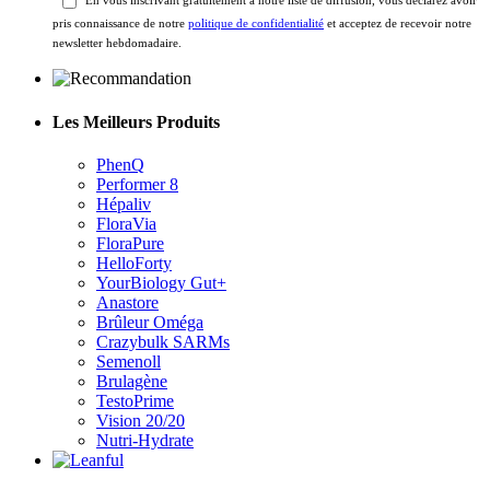
En vous inscrivant gratuitement à notre liste de diffusion, vous déclarez avoir
pris connaissance de notre
politique de confidentialité
et acceptez de recevoir notre
newsletter hebdomadaire.
Les Meilleurs Produits
PhenQ
Performer 8
Hépaliv
FloraVia
FloraPure
HelloForty
YourBiology Gut+
Anastore
Brûleur Oméga
Crazybulk SARMs
Semenoll
Brulagène
TestoPrime
Vision 20/20
Nutri-Hydrate