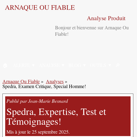
ARNAQUE OU FIABLE
Analyse Produit
Bonjour et bienvenue sur Arnaque Ou
Fiable!
🏠︎
ALERTE
ANALYSE
BLOG
OUTILS
🔎︎
ACCUEIL
RECHERC
Arnaque Ou Fiable
»
Analyses
»
Spedra, Examen Critique, Special Homme!
Publié par Jean-Marie Besnard
Spedra, Expertise, Test et
Témoignages!
Mis à jour le 25 septembre 2025.