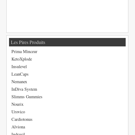
Les Pires Produits
Prima Minceur
KetoXplode
Insulevel
LeanCaps
Nemanex
InDiva System
Slimms Gummies
Nourix
Urovico
Cardiotonus
Alviona
Indravil