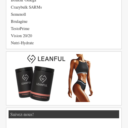
Crazybulk SARMs
Semenoll
Brulagène
TestoPrime
Vision 20/20
Nutri-Hydrate
Suivez-nous!