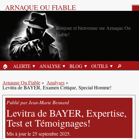
ARNAQUE OU FIABLE
Analyse Produit
Bonjour et bienvenue sur Arnaque Ou
Fiable!
🏠︎
ALERTE
ANALYSE
BLOG
OUTILS
🔎︎
ACCUEIL
RECHERC
Arnaque Ou Fiable
»
Analyses
»
Levitra de BAYER, Examen Critique, Special Homme!
Publié par Jean-Marie Besnard
Levitra de BAYER, Expertise,
Test et Témoignages!
Mis à jour le 25 septembre 2025.