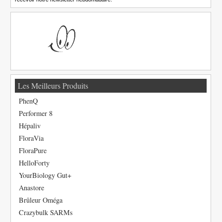
Les Meilleurs Produits
PhenQ
Performer 8
Hépaliv
FloraVia
FloraPure
HelloForty
YourBiology Gut+
Anastore
Brûleur Oméga
Crazybulk SARMs