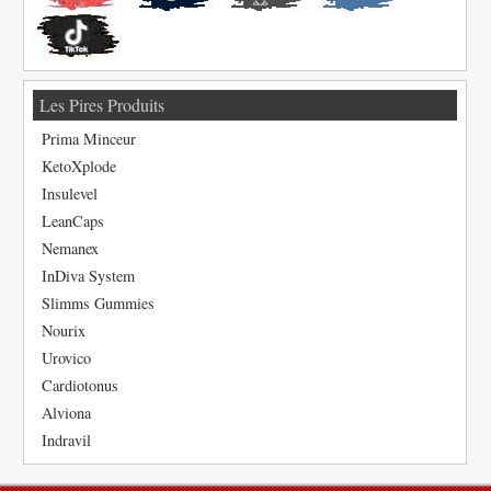
Les Pires Produits
Prima Minceur
KetoXplode
Insulevel
LeanCaps
Nemanex
InDiva System
Slimms Gummies
Nourix
Urovico
Cardiotonus
Alviona
Indravil