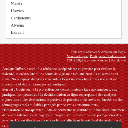
Nourix
Urovico
Cardiotonus
Alviona
Indravil
Tous droits réservés © Arnaque ou Fiable
Mention Légale
|
Politique de Confidentialité
CGU
|
FAQ
|
À propos
|
Contact
|
Plan du site
ArnaqueOuFiable.com : La référence indépendante et gratuite pour évaluer la
fiabilité, la crédibilité et les points de vigilance liés aux produits et services en
ligne. Notre équipe d'experts vous aide à forger un avis objectif via une analyse
rigoureuse et des témoignages authentiques.
Son but : Contribuer à la protection des consommateurs face aux arnaques, aux
pratiques trompeuses et à la désinformation en ligne en proposant des analyses
rigoureuses et des évaluations objectives de produits et de services, fondées sur des
témoignages réels et fiables partagés par de vrais consommateurs.
Déclaration de transparence : Afin de permettre la gratuité et le bon fonctionnement
de ce site Internet, cette page peut intégrer des liens d'affiliation pour générer des
revenus. Cela n'affecte en aucun cas le prix affiché ni le coût final du produit ou du
service.