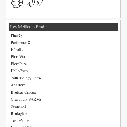
Les Meilleurs Produits
PhenQ
Performer 8
Hépaliv
FloraVia
FloraPure
HelloForty
YourBiology Gut+
Anastore
Brûleur Oméga
Crazybulk SARMs
Semenoll
Brulagène
TestoPrime