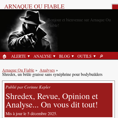
ARNAQUE OU FIABLE
Analyse Produit
🏠︎
ALERTE
ANALYSE
BLOG
OUTILS
🔎︎
ACCUEIL
RECHERC
Arnaque Ou Fiable
»
Analyses
»
Shredex, un brûle graisse sans synéphrine pour bodybuilders
Publié par Corinne Kepler
Shredex, Revue, Opinion et
Analyse... On vous dit tout!
Mis à jour le 5 décembre 2025.