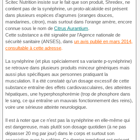
Scitec Nutrition insiste sur le fait que son produit, Shredex, ne
contient pas de la synéphrine, un proto-alcaloïde est présent
dans plusieurs espèces d’agrumes (oranges douces,
mandarines, citron), mais surtout dans l’orange amère, encore
connue sous le nom de
Citrus Aurantium
.
Cette substance a été signalée par l’Agence nationale de
sécurité sanitaire (ANSES), dans
un avis publié en mars 2014,
consultable à cette adresse
.
La synéphrine (et plus spécialement sa variante p-synéphrine)
se retrouve dans plusieurs produits minceur génériques mais
aussi plus spécifiques aux personnes pratiquant la
musculation. Il a été constaté qu’un dosage excessif de cette
substance entraîne des effets cardiovasculaires, des atteintes
hépatiques, une hyperphosphorémie (trop de phosphore dans
le sang, ce qui entraîne un mauvais fonctionnement des reins),
voire une sérieuse atteinte neurologique.
Il est à noter que ce n’est pas la synéphrine en elle-même qui
est dangereuse, mais plutôt son dosage quotidien (à ne pas
dépasser 20 mg par jour) dans le corps et surtout son
association avec la caféine. Ce dernier ingrédient est présent