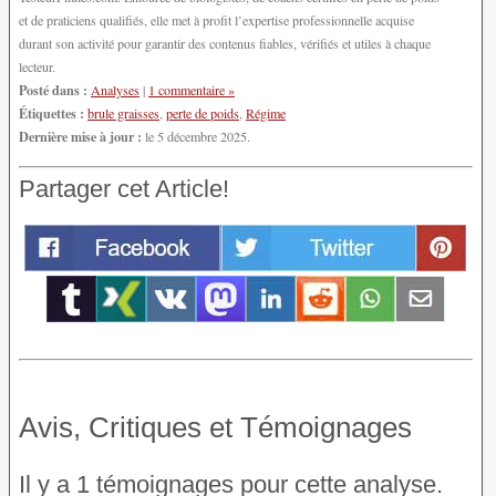
et de praticiens qualifiés, elle met à profit l’expertise professionnelle acquise
durant son activité pour garantir des contenus fiables, vérifiés et utiles à chaque
lecteur.
Posté dans :
Analyses
|
1 commentaire »
Étiquettes :
brule graisses
,
perte de poids
,
Régime
Dernière mise à jour :
le 5 décembre 2025.
Partager cet Article!
Avis, Critiques et Témoignages
Il y a 1 témoignages pour cette analyse.