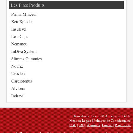
Les Pires Produits
Prima Minceur
KetoXplode
Insulevel
LeanCaps
Nemanex
InDiva System
Slimms Gummies
Nourix
Urovico
Cardiotonus
Alviona
Indravil
Tous droits réservés © Arnaque ou Fiable
Mention Légale
|
Politique de Confidentialité
CGU
|
FAQ
|
À propos
|
Contact
|
Plan du site