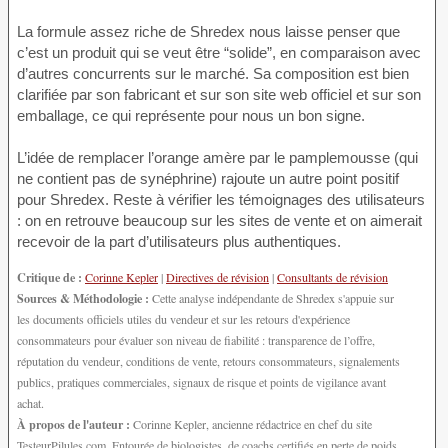
La formule assez riche de Shredex nous laisse penser que
c’est un produit qui se veut être “solide”, en comparaison avec
d’autres concurrents sur le marché. Sa composition est bien
clarifiée par son fabricant et sur son site web officiel et sur son
emballage, ce qui représente pour nous un bon signe.
L’idée de remplacer l’orange amère par le pamplemousse (qui
ne contient pas de synéphrine) rajoute un autre point positif
pour Shredex. Reste à vérifier les témoignages des utilisateurs
: on en retrouve beaucoup sur les sites de vente et on aimerait
recevoir de la part d’utilisateurs plus authentiques.
Critique de :
Corinne Kepler
|
Directives de révision
|
Consultants de révision
Sources & Méthodologie :
Cette analyse indépendante de Shredex s'appuie sur
les documents officiels utiles du vendeur et sur les retours d'expérience
consommateurs pour évaluer son niveau de fiabilité : transparence de l’offre,
réputation du vendeur, conditions de vente, retours consommateurs, signalements
publics, pratiques commerciales, signaux de risque et points de vigilance avant
achat.
À propos de l'auteur :
Corinne Kepler, ancienne rédactrice en chef du site
TesteurPilules.com. Entourée de biologistes, de coachs certifiés en perte de poids