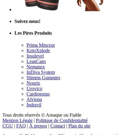
Suivez-nous!
Les Pires Produits
Prima Minceur
KetoXplode
Insulevel
LeanCaps
Nemanex
InDiva System
Slimms Gummies
Nourix
Urovico
Cardiotonus
Alviona
Indravil
Tous droits réservés © Arnaque ou Fiable
Mention Légale
|
Politique de Confidentialité
CGU
|
FAQ
|
À propos
|
Contact
|
Plan du site