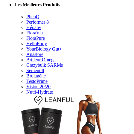
Les Meilleurs Produits
PhenQ
Performer 8
Hépaliv
FloraVia
FloraPure
HelloForty
YourBiology Gut+
Anastore
Brûleur Oméga
Crazybulk SARMs
Semenoll
Brulagène
TestoPrime
Vision 20/20
Nutri-Hydrate