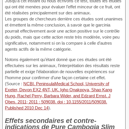
Jusqu’à cet instant où nous écrivons ce test, toutes les études
qui ont été menées pour évaluer l’effet minceur de ce fruit, ont
été réalisées principalement sur des animaux.
Les groupes de chercheurs derrière ces études sont unanimes
et émettent la même conclusion, à savoir que le garcinia
pourrait effectivement avoir une action positive sur le contrôle
du poids, mais que cette action reste très modérée, voire peu
significative, notamment si on la compare à celle d’autres
agents actifs de la même catégorie.
Notons également qu’étant donné que ces études ont été
effectuées sur les animaux, l’interprétation des résultats reste
partielle et exige l’élaboration de nouvelles expériences sur
l’homme pour confirmer d’une façon certaine cet effet.
(Source :
NCBI. PeninsulaMedical School, University of
Exeter, Devon EX2 4NT, UK. Igho Onakpoya, Shao Kang
Hung, Rachel Perry, Barbara Wider, and Edzard Ernst. J
Obes. 2011; 2011 : 509038. doi : 10.1155/2011/509038.
Published 2010 Dec 14
).
Effets secondaires et contre-
indications de Pure Cambogia Slim