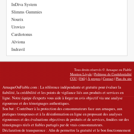
InDiva System
Slimms Gummies
Nourix
Urovico
Cardiotonus
Alviona
Indravil
Tous droits réservés © Arnaque ou Fiable
Mention Légale
|
Politique de Confidentialité
CGU
|
FAQ
|
À propos
|
Contact
|
Plan du site
ArnaqueOuFiable.com : La référence indépendante et gratuite pour évaluer la
fiabilité, la crédibilité et les points de vigilance liés aux produits et services en
ligne. Notre équipe d'experts vous aide à forger un avis objectif via une analyse
rigoureuse et des témoignages authentiques.
Son but : Contribuer à la protection des consommateurs face aux arnaques, aux
pratiques trompeuses et à la désinformation en ligne en proposant des analyses
rigoureuses et des évaluations objectives de produits et de services, fondées sur des
témoignages réels et fiables partagés par de vrais consommateurs.
Déclaration de transparence : Afin de permettre la gratuité et le bon fonctionnement