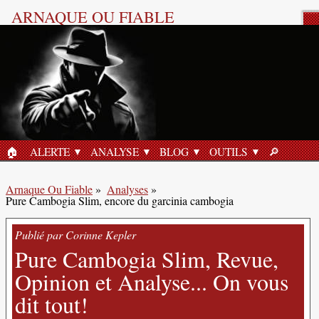
ARNAQUE OU FIABLE
Analyse Produit
🏠︎
ALERTE
ANALYSE
BLOG
OUTILS
🔎︎
ACCUEIL
RECHERC
Arnaque Ou Fiable
»
Analyses
»
Pure Cambogia Slim, encore du garcinia cambogia
Publié par Corinne Kepler
Pure Cambogia Slim, Revue,
Opinion et Analyse... On vous
dit tout!