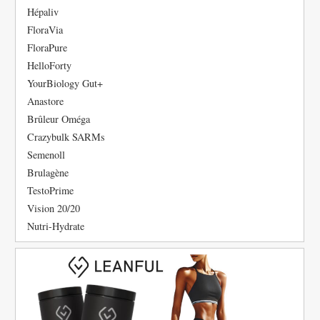
Hépaliv
FloraVia
FloraPure
HelloForty
YourBiology Gut+
Anastore
Brûleur Oméga
Crazybulk SARMs
Semenoll
Brulagène
TestoPrime
Vision 20/20
Nutri-Hydrate