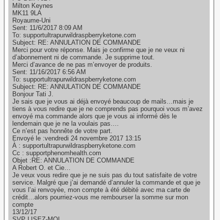
Milton Keynes
MK11 9LA
Royaume-Uni
Sent: 11/6/2017 8:09 AM
To: supportultrapurwildraspberryketone.com
Subject: RE: ANNULATION DE COMMANDE
Merci pour votre réponse. Mais je confirme que je ne veux ni
d’abonnement ni de commande. Je supprime tout.
Merci d’avance de ne pas m’envoyer de produits.
Sent: 11/16/2017 6:56 AM
To: supportultrapurwildraspberryketone.com
Subject: RE: ANNULATION DE COMMANDE
Bonjour Tati J.
Je sais que je vous ai déjà envoyé beaucoup de mails…mais je
tiens à vous redire que je ne comprends pas pourquoi vous m’avez
envoyé ma commande alors que je vous ai informé dès le
lendemain que je ne la voulais pas….
Ce n’est pas honnête de votre part.
Envoyé le :vendredi 24 novembre 2017 13:15
À : supportultrapurwildraspberryketone.com
Cc : supportphenomhealth.com
Objet :RE: ANNULATION DE COMMANDE
A Robert O. et Cie…
Je veux vous redire que je ne suis pas du tout satisfaite de votre
service. Malgré que j’ai demandé d’annuler la commande et que je
vous l’ai renvoyée, mon compte à été débité avec ma carte de
crédit…alors pourriez-vous me rembourser la somme sur mon
compte
13/12/17
SVP LISEZ-MOI