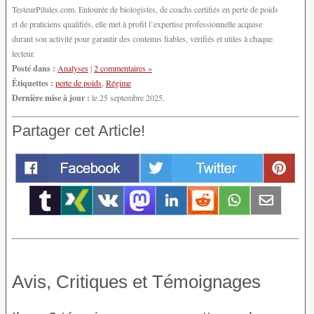
TesteurPilules.com. Entourée de biologistes, de coachs certifiés en perte de poids
et de praticiens qualifiés, elle met à profit l’expertise professionnelle acquise
durant son activité pour garantir des contenus fiables, vérifiés et utiles à chaque
lecteur.
Posté dans :
Analyses
|
2 commentaires »
Étiquettes :
perte de poids
,
Régime
Dernière mise à jour :
le 25 septembre 2025.
Partager cet Article!
Avis, Critiques et Témoignages