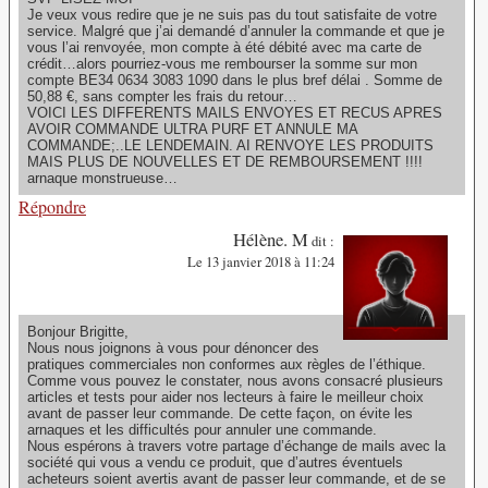
Je veux vous redire que je ne suis pas du tout satisfaite de votre
service. Malgré que j’ai demandé d’annuler la commande et que je
vous l’ai renvoyée, mon compte à été débité avec ma carte de
crédit…alors pourriez-vous me rembourser la somme sur mon
compte BE34 0634 3083 1090 dans le plus bref délai . Somme de
50,88 €, sans compter les frais du retour…
VOICI LES DIFFERENTS MAILS ENVOYES ET RECUS APRES
AVOIR COMMANDE ULTRA PURF ET ANNULE MA
COMMANDE;..LE LENDEMAIN. AI RENVOYE LES PRODUITS
MAIS PLUS DE NOUVELLES ET DE REMBOURSEMENT !!!!
arnaque monstrueuse…
Répondre
Hélène. M
dit :
Le 13 janvier 2018 à 11:24
Bonjour Brigitte,
Nous nous joignons à vous pour dénoncer des
pratiques commerciales non conformes aux règles de l’éthique.
Comme vous pouvez le constater, nous avons consacré plusieurs
articles et tests pour aider nos lecteurs à faire le meilleur choix
avant de passer leur commande. De cette façon, on évite les
arnaques et les difficultés pour annuler une commande.
Nous espérons à travers votre partage d’échange de mails avec la
société qui vous a vendu ce produit, que d’autres éventuels
acheteurs soient avertis avant de passer leur commande, et de se