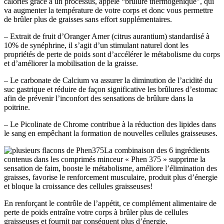
calories grâce à un processus, appelé “brûlure thermogénique”, qui
va augmenter la température de votre corps et donc vous permettre
de brûler plus de graisses sans effort supplémentaires.
– Extrait de fruit d’Oranger Amer (citrus aurantium) standardisé à
10% de synéphrine, il s’agit d’un stimulant naturel dont les
propriétés de perte de poids sont d’accélérer le métabolisme du corps
et d’améliorer la mobilisation de la graisse.
– Le carbonate de Calcium va assurer la diminution de l’acidité du
suc gastrique et réduire de façon significative les brûlures d’estomac
afin de prévenir l’inconfort des sensations de brûlure dans la
poitrine.
– Le Picolinate de Chrome contribue à la réduction des lipides dans
le sang en empêchant la formation de nouvelles cellules graisseuses.
La combinaison des 6 ingrédients
contenus dans les comprimés minceur « Phen 375 » supprime la
sensation de faim, booste le métabolisme, améliore l’élimination des
graisses, favorise le renforcement musculaire, produit plus d’énergie
et bloque la croissance des cellules graisseuses!
En renforçant le contrôle de l’appétit, ce complément alimentaire de
perte de poids entraîne votre corps à brûler plus de cellules
graisseuses et fournit par conséquent plus d’énergie.