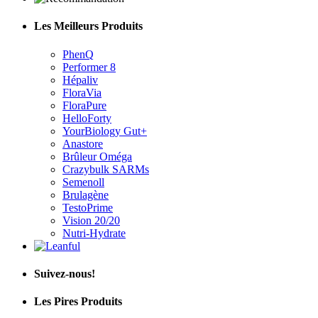
Les Meilleurs Produits
PhenQ
Performer 8
Hépaliv
FloraVia
FloraPure
HelloForty
YourBiology Gut+
Anastore
Brûleur Oméga
Crazybulk SARMs
Semenoll
Brulagène
TestoPrime
Vision 20/20
Nutri-Hydrate
Suivez-nous!
Les Pires Produits