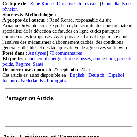
Critique de :
René Ronse
|
Directives de révision
|
Consultants de
révision
Sources & Méthodologie :
À propos de l'auteur :
René Ronse, responsable du site
ArnaqueOuFiable.com. Expert en cybersécurité des consommateurs,
spécialiste de la détection de fraudes en ligne et des pratiques
commerciales trompeuses. Avec plus de 20 ans d'expérience dans
l'analyse des mécanismes d'abonnement cachés, des conditions
générales illisibles et des tactiques de vente agressives sur le web.
Posté dans :
Analyses
|
70 commentaires »
Étiquettes :
boosteur d'énergie
,
brule graisses
,
coupe faim
,
perte de
poids
,
Régime
,
Santé
Dernière mise à jour :
le 25 septembre 2025.
Cet article est aussi disponible en :
English
-
Deutsch
-
Español
-
Italiano
-
Nederlands
-
Português
Partager cet Article!
Avis, Critiques et Témoignages