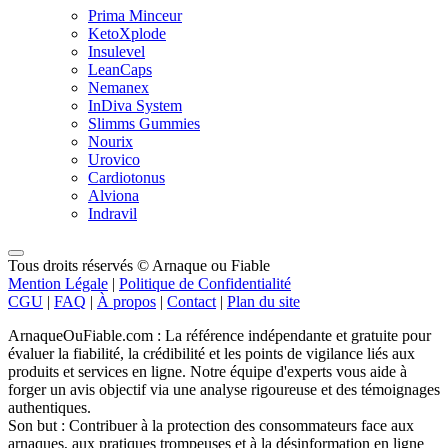
Prima Minceur
KetoXplode
Insulevel
LeanCaps
Nemanex
InDiva System
Slimms Gummies
Nourix
Urovico
Cardiotonus
Alviona
Indravil
Tous droits réservés © Arnaque ou Fiable
Mention Légale
|
Politique de Confidentialité
CGU
|
FAQ
|
À propos
|
Contact
|
Plan du site
ArnaqueOuFiable.com : La référence indépendante et gratuite pour
évaluer la fiabilité, la crédibilité et les points de vigilance liés aux
produits et services en ligne. Notre équipe d'experts vous aide à
forger un avis objectif via une analyse rigoureuse et des témoignages
authentiques.
Son but : Contribuer à la protection des consommateurs face aux
arnaques, aux pratiques trompeuses et à la désinformation en ligne