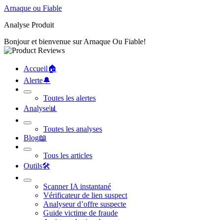
Arnaque ou Fiable
Analyse Produit
Bonjour et bienvenue sur Arnaque Ou Fiable!
Accueil
🏠︎
Alerte
🔔︎
Toutes les alertes
Analyse
📊︎
Toutes les analyses
Blog
📖︎
Tous les articles
Outils
🛠︎
Scanner IA instantané
Vérificateur de lien suspect
Analyseur d’offre suspecte
Guide victime de fraude