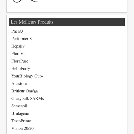
Les Meilleurs Produits
PhenQ
Performer 8
Hépaliv
FloraVia
FloraPure
HelloForty
YourBiology Gut+
Anastore
Brûleur Oméga
Crazybulk SARMs
Semenoll
Brulagène
TestoPrime
Vision 20/20