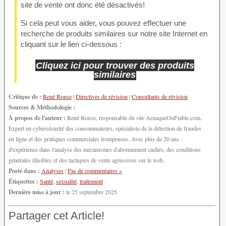
site de vente ont donc été désactivés!
Si cela peut vous aider, vous pouvez effectuer une
recherche de produits similaires sur notre site Internet en
cliquant sur le lien ci-dessous :
Cliquez ici pour trouver des produits
similaires
Critique de :
René Ronse
|
Directives de révision
|
Consultants de révision
Sources & Méthodologie :
À propos de l'auteur :
René Ronse, responsable du site ArnaqueOuFiable.com.
Expert en cybersécurité des consommateurs, spécialiste de la détection de fraudes
en ligne et des pratiques commerciales trompeuses. Avec plus de 20 ans
d'expérience dans l'analyse des mécanismes d'abonnement cachés, des conditions
générales illisibles et des tactiques de vente agressives sur le web.
Posté dans :
Analyses
|
Pas de commentaires »
Étiquettes :
Santé
,
sexualité
,
traitement
Dernière mise à jour :
le 25 septembre 2025.
Partager cet Article!