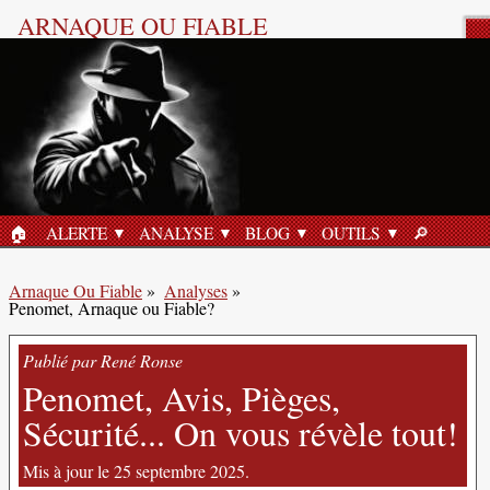
ARNAQUE OU FIABLE
Analyse Produit
🏠︎
ALERTE
ANALYSE
BLOG
OUTILS
🔎︎
ACCUEIL
RECHERC
Arnaque Ou Fiable
»
Analyses
»
Penomet, Arnaque ou Fiable?
Publié par René Ronse
Penomet, Avis, Pièges,
Sécurité... On vous révèle tout!
Mis à jour le 25 septembre 2025.