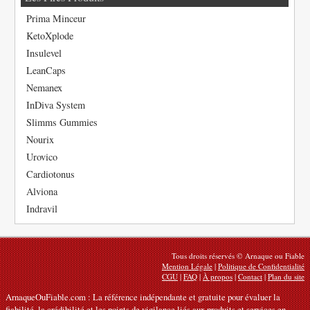
Prima Minceur
KetoXplode
Insulevel
LeanCaps
Nemanex
InDiva System
Slimms Gummies
Nourix
Urovico
Cardiotonus
Alviona
Indravil
Tous droits réservés © Arnaque ou Fiable
Mention Légale
|
Politique de Confidentialité
CGU
|
FAQ
|
À propos
|
Contact
|
Plan du site
ArnaqueOuFiable.com : La référence indépendante et gratuite pour évaluer la
fiabilité, la crédibilité et les points de vigilance liés aux produits et services en