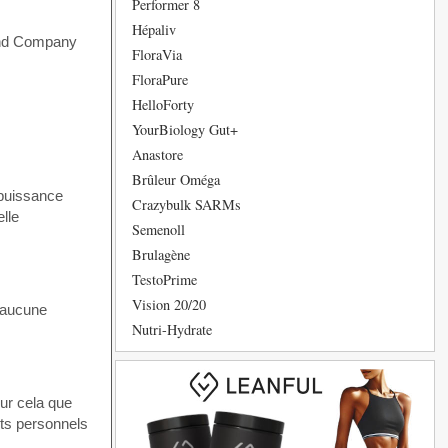
Performer 8
Hépaliv
 and Company
FloraVia
FloraPure
HelloForty
YourBiology Gut+
Anastore
Brûleur Oméga
Crazybulk SARMs
Semenoll
Brulagène
TestoPrime
Vision 20/20
t aucune
Nutri-Hydrate
ur cela que
sts personnels