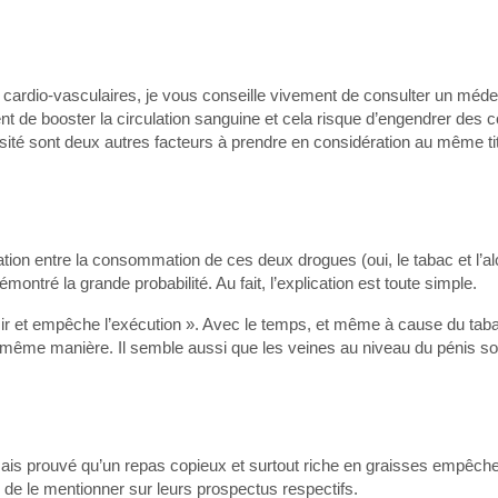
cardio-vasculaires, je vous conseille vivement de consulter un méde
t de booster la circulation sanguine et cela risque d’engendrer des c
ésité sont deux autres facteurs à prendre en considération au même ti
ion entre la consommation de ces deux drogues (oui, le tabac et l’al
ntré la grande probabilité. Au fait, l’explication est toute simple.
ésir et empêche l’exécution ». Avec le temps, et même à cause du taba
 la même manière. Il semble aussi que les veines au niveau du pénis s
mais prouvé qu’un repas copieux et surtout riche en graisses empêche
 de le mentionner sur leurs prospectus respectifs.