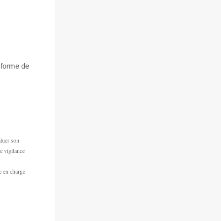
 forme de
aluer son
e vigilance
e en charge