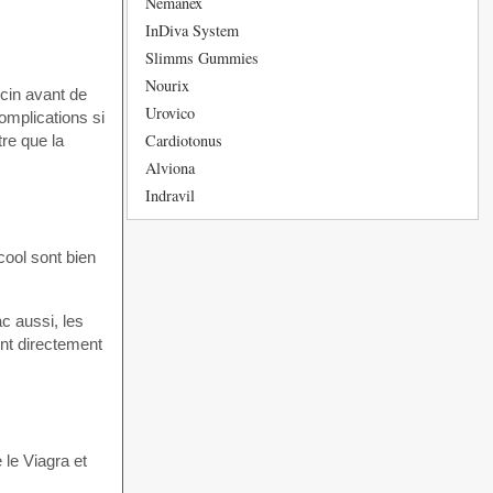
Nemanex
InDiva System
Slimms Gummies
Nourix
cin avant de
Urovico
omplications si
Cardiotonus
tre que la
Alviona
Indravil
cool sont bien
c aussi, les
ont directement
 le Viagra et