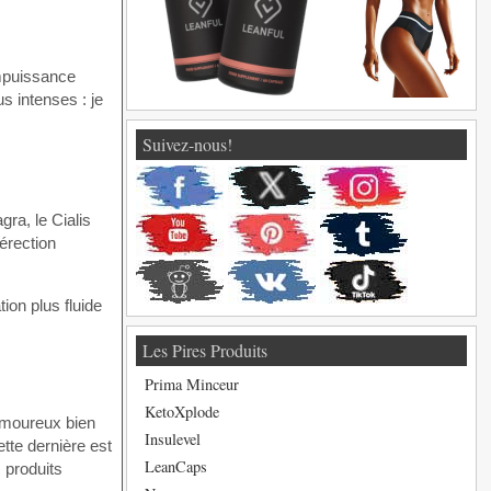
impuissance
s intenses : je
Suivez-nous!
ra, le Cialis
 érection
ion plus fluide
Les Pires Produits
Prima Minceur
KetoXplode
amoureux bien
Insulevel
tte dernière est
LeanCaps
s produits