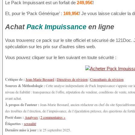
Le Pack Impuissant est un forfait de
249,95€
!
Et, pour le ‘Pack Générique’ :
169,95€
! Je vous laisse calculer la 
Achat
Pack Impuissance
en ligne
Vous trouverez ce pack sur le site officiel et sécurisé de 121Doc
spéculation sur les prix sur d’autres sites web.
Vous pouvez cliquer sur le lien suivant en toute sécurité :
Critique de :
Jean-Marie Besnard
|
Directives de révision
|
Consultants de révision
Sources & Méthodologie :
Cette analyse indépendante de Pack Impuissance s'appuie sur le
niveau de fiabilité : transparence de l’offre, réputation du vendeur, conditions de vente, r
avant achat.
À propos de l'auteur :
Jean-Marie Besnard, ancien rédacteur en chef du site SpecialHomme.
des troubles de l’érection, de l’impuissance, de l’éjaculation précoce, des questions de fert
Posté dans :
Analyses
|
2 commentaires »
Étiquettes :
sexualité
Dernière mise à jour :
le 25 septembre 2025.