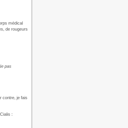
corps médical
es, de rougeurs
 Ne pas
 contre, je fais
 Cialis :