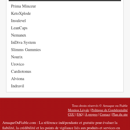
Prima Minceur
KetoXplode
Insulevel
LeanCaps
Nemanex
InDiva System
Slimms Gummies
Nourix
Urovico
Cardiotonus
Alviona
Indravil
Tous droits réservés © Arnaque ou Fiable
Mention Légale
|
Politique de Confidentialité
CGU
|
FAQ
|
À propos
|
Contact
|
Plan du site
ArnaqueOuFiable.com : La référence indépendante et gratuite pour évaluer la
fiabilité, la crédibilité et les points de vigilance liés aux produits et services en