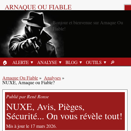
ARNAQUE OU FIABLE
Analyse Produit
🏠︎
ALERTE
ANALYSE
BLOG
OUTILS
🔎︎
ACCUEIL
RECHERC
Arnaque Ou Fiable
»
Analyses
»
NUXE, Arnaque ou Fiable?
Publié par René Ronse
NUXE, Avis, Pièges,
Sécurité... On vous révèle tout!
Mis à jour le 17 mars 2026.