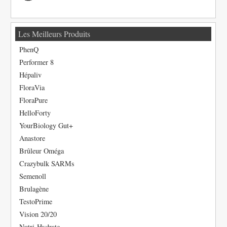
Les Meilleurs Produits
PhenQ
Performer 8
Hépaliv
FloraVia
FloraPure
HelloForty
YourBiology Gut+
Anastore
Brûleur Oméga
Crazybulk SARMs
Semenoll
Brulagène
TestoPrime
Vision 20/20
Nutri-Hydrate