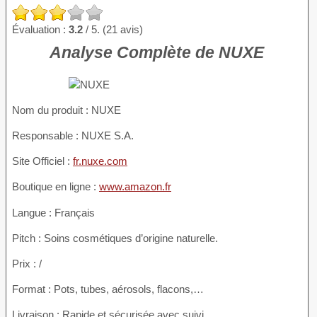
Évaluation :
3.2
/ 5. (21 avis)
Analyse Complète de NUXE
Nom du produit
: NUXE
Responsable : NUXE S.A.
Site Officiel :
fr.nuxe.com
Boutique en ligne :
www.amazon.fr
Langue : Français
Pitch : Soins cosmétiques d’origine naturelle.
Prix : /
Format : Pots, tubes, aérosols, flacons,…
Livraison : Rapide et sécurisée avec suivi.