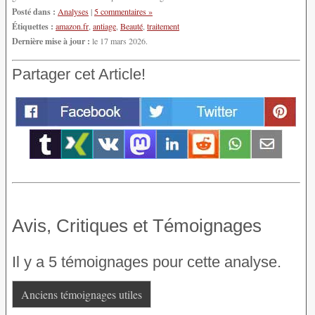
Posté dans :
Analyses
|
5 commentaires »
Étiquettes :
amazon.fr
,
antiage
,
Beauté
,
traitement
Dernière mise à jour :
le 17 mars 2026.
Partager cet Article!
Avis, Critiques et Témoignages
Il y a 5 témoignages pour cette analyse.
Anciens témoignages utiles