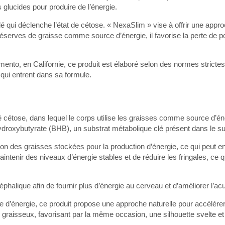
 glucides pour produire de l’énergie.
qui déclenche l’état de cétose. « NexaSlim » vise à offrir une approc
 réserves de graisse comme source d’énergie, il favorise la perte de po
nto, en Californie, ce produit est élaboré selon des normes strictes 
s qui entrent dans sa formule.
cétose, dans lequel le corps utilise les graisses comme source d’éne
-hydroxybutyrate (BHB), un substrat métabolique clé présent dans le s
on des graisses stockées pour la production d’énergie, ce qui peut e
tenir des niveaux d’énergie stables et de réduire les fringales, ce q
phalique afin de fournir plus d’énergie au cerveau et d’améliorer l’ac
e d’énergie, ce produit propose une approche naturelle pour accélére
aisseux, favorisant par la même occasion, une silhouette svelte et 