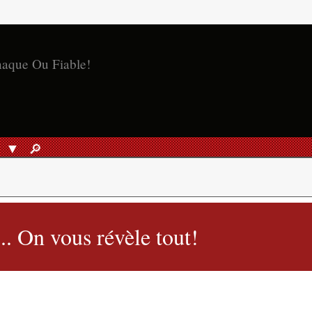
S
🔎︎
RECHERCHER
.. On vous révèle tout!