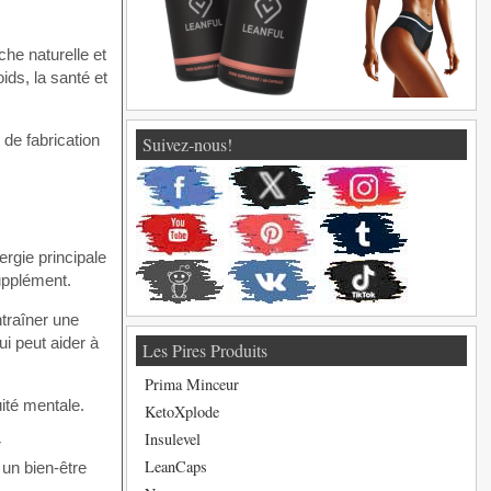
he naturelle et
ids, la santé et
de fabrication
Suivez-nous!
rgie principale
upplément.
ntraîner une
ui peut aider à
Les Pires Produits
Prima Minceur
uité mentale.
KetoXplode
Insulevel
r
LeanCaps
un bien-être