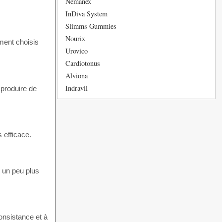
Nemanex
InDiva System
Slimms Gummies
Nourix
ment choisis
Urovico
Cardiotonus
Alviona
Indravil
 produire de
 efficace.
 un peu plus
onsistance et à