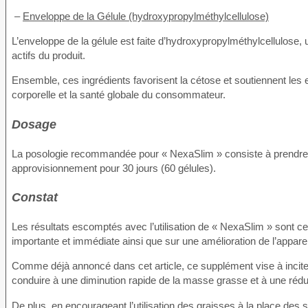
–
Enveloppe de la Gélule (hydroxypropylméthylcellulose)
L’enveloppe de la gélule est faite d’hydroxypropylméthylcellulose,
actifs du produit.
Ensemble, ces ingrédients favorisent la cétose et soutiennent les e
corporelle et la santé globale du consommateur.
Dosage
La posologie recommandée pour « NexaSlim » consiste à prendre de
approvisionnement pour 30 jours (60 gélules).
Constat
Les résultats escomptés avec l’utilisation de « NexaSlim » sont ce
importante et immédiate ainsi que sur une amélioration de l’apparen
Comme déjà annoncé dans cet article, ce supplément vise à inciter 
conduire à une diminution rapide de la masse grasse et à une rédu
De plus, en encourageant l’utilisation des graisses à la place des