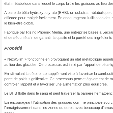
état métabolique dans lequel le corps brûle les graisses au lieu des
A base de bêta-hydroxybutyrate (BHB), un substrat métabolique clé 
efficace pour maigrir facilement. En encourageant l’utilisation des
le bien-être global.
Fabriqué par Rising Phoenix Media, une entreprise basée à Sacrame
et de sécurité afin de garantir la qualité et la pureté des ingrédient
Procédé
« NexaSlim » fonctionne en provoquant un état métabolique appelé 
au lieu des glucides. Ce processus est initié par l’apport de bêta
En stimulant la cétose, ce supplément vise à favoriser la combusti
perte de poids significative. Ce processus permet également de main
contrôler l’appétit et à favoriser une alimentation plus équilibrée.
Le BHB flotte dans le sang et peut traverser la barrière hématoencé
En encourageant l’utilisation des graisses comme principale sourc
l’amaigrissement dans les zones du corps avec beaucoup d’amas gr
accru.