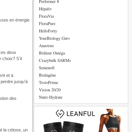
Performer 8
Hépaliv
FloraVia
sses en énergie
FloraPure
HelloForty
YourBiology Gut+
Anastore
 ces deux
Brûleur Oméga
e choix? S’il
Crazybulk SARMs
Semenoll
Brulagène
nt et à
 perdre jusqu’à
TestoPrime
Vision 20/20
Nutri-Hydrate
stion des
t la cétose, un