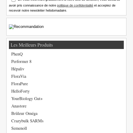
avoir pris connaissance de notre
politique de confidentialité
et acceptez de
recevoir notre newsletter hebdomadaire.
Les Meilleurs Produits
PhenQ
Performer 8
Hépaliv
FloraVia
FloraPure
HelloForty
YourBiology Gut+
Anastore
Brûleur Oméga
Crazybulk SARMs
Semenoll