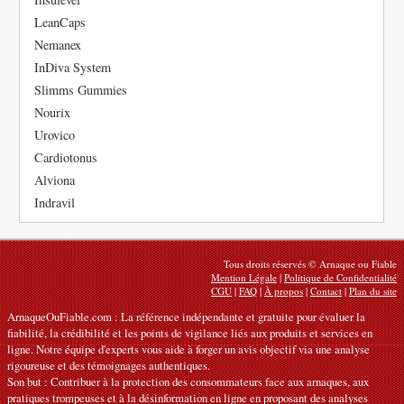
LeanCaps
Nemanex
InDiva System
Slimms Gummies
Nourix
Urovico
Cardiotonus
Alviona
Indravil
Tous droits réservés © Arnaque ou Fiable
Mention Légale
|
Politique de Confidentialité
CGU
|
FAQ
|
À propos
|
Contact
|
Plan du site
ArnaqueOuFiable.com : La référence indépendante et gratuite pour évaluer la
fiabilité, la crédibilité et les points de vigilance liés aux produits et services en
ligne. Notre équipe d'experts vous aide à forger un avis objectif via une analyse
rigoureuse et des témoignages authentiques.
Son but : Contribuer à la protection des consommateurs face aux arnaques, aux
pratiques trompeuses et à la désinformation en ligne en proposant des analyses