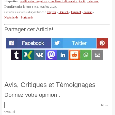
Étiquettes :
amélioration cognitive
,
complément alimentaire
,
Santé
,
traitement
Dernière mise à jour :
le 27 octobre 2025.
Cet article est aussi disponible en :
English
-
Deutsch
-
Español
-
Italiano
-
Nederlands
-
Português
Partager cet Article!
Avis, Critiques et Témoignages
Donnez votre opinion :
Nom
(requis)