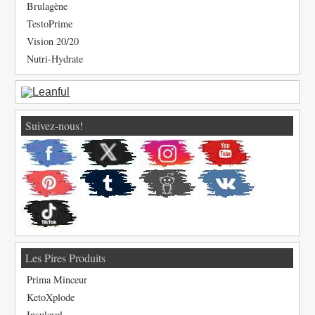
Brulagène
TestoPrime
Vision 20/20
Nutri-Hydrate
Suivez-nous!
Les Pires Produits
Prima Minceur
KetoXplode
Insulevel