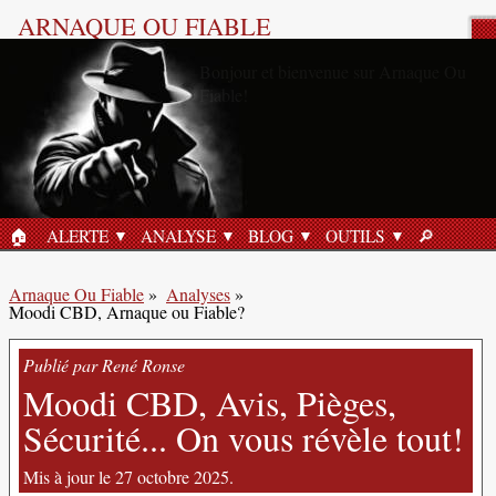
ARNAQUE OU FIABLE
Analyse Produit
🏠︎
ALERTE
ANALYSE
BLOG
OUTILS
🔎︎
ACCUEIL
RECHERC
Arnaque Ou Fiable
»
Analyses
»
Moodi CBD, Arnaque ou Fiable?
Publié par René Ronse
Moodi CBD, Avis, Pièges,
Sécurité... On vous révèle tout!
Mis à jour le 27 octobre 2025.