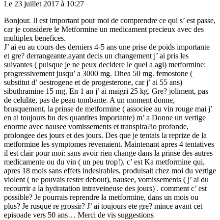
Le 23 juillet 2017 à 10:27
Bonjour. Il est important pour moi de comprendre ce qui s’ est passe,
car je considere le Metformine un medicament precieux avec des
multiplex benefices.
J’ ai eu au cours des derniers 4-5 ans une prise de poids importante
et gre? derrangeante.ayant decis un changement j’ ai pris les
suivantes ( puisque je ne peux decidere le quel a agi) metformine:
progressivement jusqu’ a 3000 mg. Dhea 50 mg. femostone (
substitut d’ oestrogene et de progesterone, car j’ ai 55 ans)
sibuthramine 15 mg. En 1 an j’ ai maigri 25 kg. Gre? joliment, pas
de celulite, pas de peau tombante. A un moment donne,
brusquement, la prinse de metformine ( associee au vin rouge mai j’
en ai toujours bu des quantites importante) m’ a Donne un vertige
enorme avec nausee vomissements et transpira?io profonde,
prolongee des jours et des jours. Des que je tentais la reprize de la
metformine les symptomes revenaient. Maintenant apres 4 tentatives
il est clair pour moi: sans avoir rien change dans la prinse des autres
medicamente ou du vin ( un peu trop!), c’ est Ka metformine qui,
apres 18 mois sans effets indesirables, produisait chez moi du vertige
violent ( ne pouvais rester debout), nausee, vomissements ( j’ ai du
recourrir a la hydratation intraveineuse des jours) . comment c’ est
possible? Je pourrais reprendre la metformine, dans un mois ou
plus? Je rusque re grossir? J’ ai toujours ete gre? mince avant cet
episoade vers 50 ans… Merci de vis suggestions