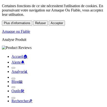
Certaines fonctions de ce site nécessitent l'utilisation de cookies. En
poursuivant votre navigation sur Arnaque Ou Fiable, vous acceptez
leur utilisation.
Plus d’informations
Refuser
Accepter
Arnaque ou Fiable
Analyse Produit
Accueil
🏠︎
Alerte
🔔︎
Analyse
📊︎
Blog
📖︎
Outils
🛠︎
Rechercher
🔎︎