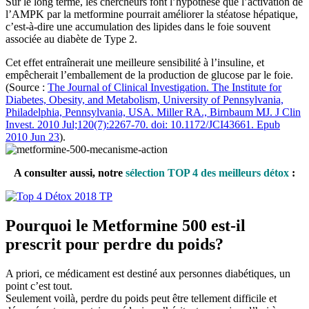
Sur le long terme, les chercheurs font l’hypothèse que l’activation de
l’AMPK par la metformine pourrait améliorer la stéatose hépatique,
c’est-à-dire une accumulation des lipides dans le foie souvent
associée au diabète de Type 2.
Cet effet entraînerait une meilleure sensibilité à l’insuline, et
empêcherait l’emballement de la production de glucose par le foie.
(Source :
The Journal of Clinical Investigation. The Institute for
Diabetes, Obesity, and Metabolism, University of Pennsylvania,
Philadelphia, Pennsylvania, USA. Miller RA., Birnbaum MJ. J Clin
Invest. 2010 Jul;120(7):2267-70. doi: 10.1172/JCI43661. Epub
2010 Jun 23
).
A consulter aussi, notre
sélection TOP 4 des meilleurs détox
:
Pourquoi le Metformine 500 est-il
prescrit pour perdre du poids?
A priori, ce médicament est destiné aux personnes diabétiques, un
point c’est tout.
Seulement voilà, perdre du poids peut être tellement difficile et