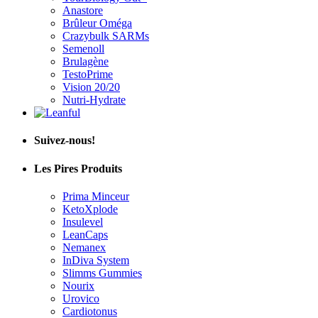
Anastore
Brûleur Oméga
Crazybulk SARMs
Semenoll
Brulagène
TestoPrime
Vision 20/20
Nutri-Hydrate
Suivez-nous!
Les Pires Produits
Prima Minceur
KetoXplode
Insulevel
LeanCaps
Nemanex
InDiva System
Slimms Gummies
Nourix
Urovico
Cardiotonus