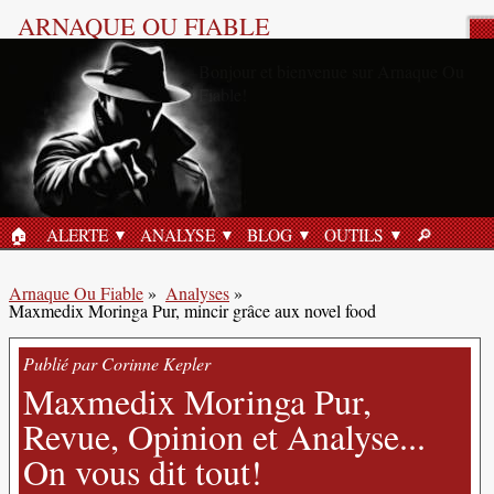
ARNAQUE OU FIABLE
Analyse Produit
🏠︎
ALERTE
ANALYSE
BLOG
OUTILS
🔎︎
ACCUEIL
RECHERC
Arnaque Ou Fiable
»
Analyses
»
Maxmedix Moringa Pur, mincir grâce aux novel food
Publié par Corinne Kepler
Maxmedix Moringa Pur,
Revue, Opinion et Analyse...
On vous dit tout!