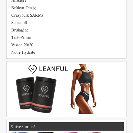
Anastore
Brûleur Oméga
Crazybulk SARMs
Semenoll
Brulagène
TestoPrime
Vision 20/20
Nutri-Hydrate
Suivez-nous!