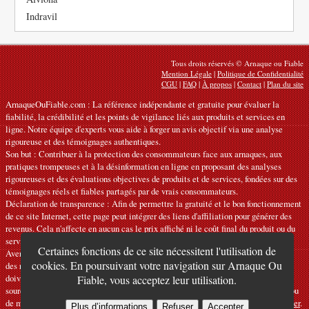
Indravil
Tous droits réservés © Arnaque ou Fiable
Mention Légale
|
Politique de Confidentialité
CGU
|
FAQ
|
À propos
|
Contact
|
Plan du site
ArnaqueOuFiable.com : La référence indépendante et gratuite pour évaluer la
fiabilité, la crédibilité et les points de vigilance liés aux produits et services en
ligne. Notre équipe d'experts vous aide à forger un avis objectif via une analyse
rigoureuse et des témoignages authentiques.
Son but : Contribuer à la protection des consommateurs face aux arnaques, aux
pratiques trompeuses et à la désinformation en ligne en proposant des analyses
rigoureuses et des évaluations objectives de produits et de services, fondées sur des
témoignages réels et fiables partagés par de vrais consommateurs.
Déclaration de transparence : Afin de permettre la gratuité et le bon fonctionnement
de ce site Internet, cette page peut intégrer des liens d'affiliation pour générer des
revenus. Cela n'affecte en aucun cas le prix affiché ni le coût final du produit ou du
service.
Certaines fonctions de ce site nécessitent l'utilisation de
Avertissements : Nos articles expriment des avis personnels et ne constituent pas
cookies. En poursuivant votre navigation sur Arnaque Ou
des recommandations officielles. Les informations fournies sont indicatives et
doivent être confirmées auprès du fabricant, du vendeur, du prestataire ou d’une
Fiable, vous acceptez leur utilisation.
source officielle compétente. Nous déclinons toute responsabilité en cas d'erreur ou
de mauvaise utilisation. Si vous constatez une inexactitude, veuillez
nous contacter
.
Plus d’informations
Refuser
Accepter