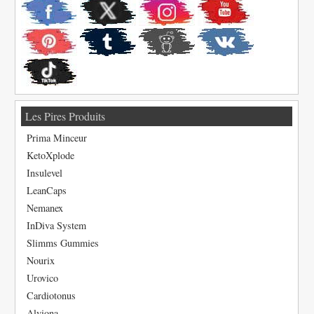
Les Pires Produits
Prima Minceur
KetoXplode
Insulevel
LeanCaps
Nemanex
InDiva System
Slimms Gummies
Nourix
Urovico
Cardiotonus
Alviona