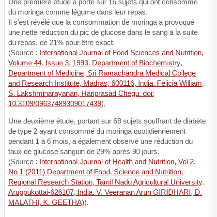
Une première étude a porté sur 16 sujets qui ont consommé
du moringa comme légume dans leur repas.
Il s’est révélé que la consommation de moringa a provoqué
une nette réduction du pic de glucose dans le sang à la suite
du repas, de 21% pour être exact.
(Source :
International Journal of Food Sciences and Nutrition,
Volume 44, Issue 3, 1993. Department of Biochemistry,
Department of Medicine, Sri Ramachandra Medical College
and Research Institute, Madras, 600116, India. Felicia William,
S. Lakshminarayanan, Hariprasad Chegu. doi:
10.3109/09637489309017439
).
Une deuxième étude, portant sur 68 sujets souffrant de diabète
de type 2 ayant consommé du moringa quotidiennement
pendant 1 à 6 mois, a également observé une réduction du
taux de glucose sanguin de 29% après 90 jours.
(Source :
International Journal of Health and Nutrition, Vol 2,
No 1 (2011) Department of Food, Science and Nutrition,
Regional Research Station, Tamil Nadu Agricultural University,
Aruppukottai-626107, India. V. Veeranan Arun GIRIDHARI, D.
MALATHI, K. GEETHA)
).