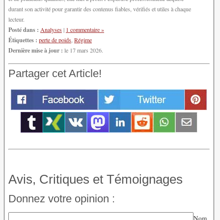
durant son activité pour garantir des contenus fiables, vérifiés et utiles à chaque
lecteur.
Posté dans :
Analyses
|
1 commentaire »
Étiquettes :
perte de poids
,
Régime
Dernière mise à jour :
le 17 mars 2026.
Partager cet Article!
Avis, Critiques et Témoignages
Donnez votre opinion :
Nom