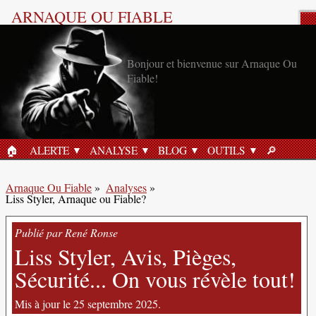
ARNAQUE OU FIABLE
Analyse Produit
Bonjour et bienvenue sur Arnaque Ou
Fiable!
🏠︎
ALERTE
ANALYSE
BLOG
OUTILS
🔎︎
ACCUEIL
RECHERC
Arnaque Ou Fiable
»
Analyses
»
Liss Styler, Arnaque ou Fiable?
Publié par René Ronse
Liss Styler, Avis, Pièges,
Sécurité... On vous révèle tout!
Mis à jour le 25 septembre 2025.