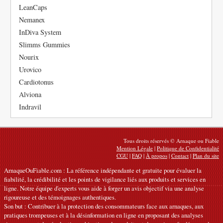
LeanCaps
Nemanex
InDiva System
Slimms Gummies
Nourix
Urovico
Cardiotonus
Alviona
Indravil
Tous droits réservés © Arnaque ou Fiable
Mention Légale
|
Politique de Confidentialité
CGU
|
FAQ
|
À propos
|
Contact
|
Plan du site
ArnaqueOuFiable.com : La référence indépendante et gratuite pour évaluer la
fiabilité, la crédibilité et les points de vigilance liés aux produits et services en
ligne. Notre équipe d'experts vous aide à forger un avis objectif via une analyse
rigoureuse et des témoignages authentiques.
Son but : Contribuer à la protection des consommateurs face aux arnaques, aux
pratiques trompeuses et à la désinformation en ligne en proposant des analyses