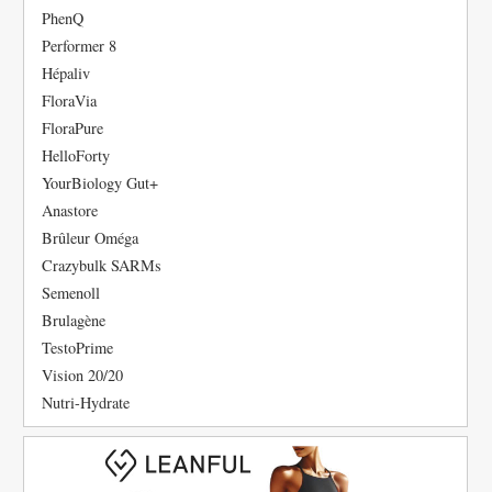
PhenQ
Performer 8
Hépaliv
FloraVia
FloraPure
HelloForty
YourBiology Gut+
Anastore
Brûleur Oméga
Crazybulk SARMs
Semenoll
Brulagène
TestoPrime
Vision 20/20
Nutri-Hydrate