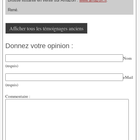
Brosse lissante en vente sur Amazon :
www.amazon.fr
.
René.
Afficher tous les témoignages anciens
Donnez votre opinion :
Nom
(requis)
eMail
(requis)
Commentaire :