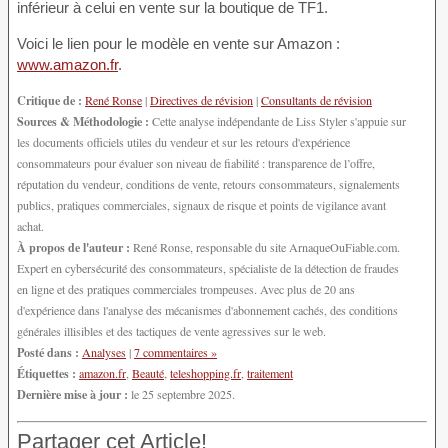
inférieur à celui en vente sur la boutique de TF1.
Voici le lien pour le modèle en vente sur Amazon :
www.amazon.fr
.
Critique de :
René Ronse
|
Directives de révision
|
Consultants de révision
Sources & Méthodologie :
Cette analyse indépendante de Liss Styler s'appuie sur
les documents officiels utiles du vendeur et sur les retours d'expérience
consommateurs pour évaluer son niveau de fiabilité : transparence de l’offre,
réputation du vendeur, conditions de vente, retours consommateurs, signalements
publics, pratiques commerciales, signaux de risque et points de vigilance avant
achat.
À propos de l'auteur :
René Ronse, responsable du site ArnaqueOuFiable.com.
Expert en cybersécurité des consommateurs, spécialiste de la détection de fraudes
en ligne et des pratiques commerciales trompeuses. Avec plus de 20 ans
d'expérience dans l'analyse des mécanismes d'abonnement cachés, des conditions
générales illisibles et des tactiques de vente agressives sur le web.
Posté dans :
Analyses
|
7 commentaires »
Étiquettes :
amazon.fr
,
Beauté
,
teleshopping.fr
,
traitement
Dernière mise à jour :
le 25 septembre 2025.
Partager cet Article!