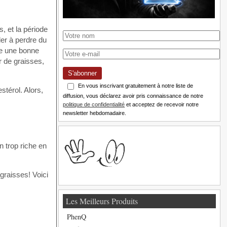
 et la période
der à perdre du
ve une bonne
r de graisses,
S'abonner
En vous inscrivant gratuitement à notre liste de
stérol. Alors,
diffusion, vous déclarez avoir pris connaissance de notre
politique de confidentialité
et acceptez de recevoir notre
newsletter hebdomadaire.
n trop riche en
 graisses! Voici
Les Meilleurs Produits
PhenQ