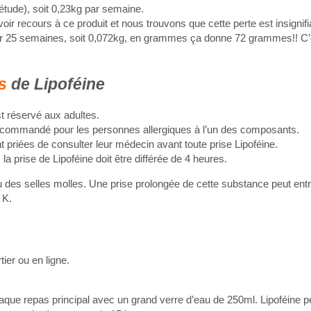
 étude), soit 0,23kg par semaine.
r recours à ce produit et nous trouvons que cette perte est insignifi
sur 25 semaines, soit 0,072kg, en grammes ça donne 72 grammes!! C’e
ns
de Lipoféine
st réservé aux adultes.
n recommandé pour les personnes allergiques à l’un des composants.
 priées de consulter leur médecin avant toute prise Lipoféine.
la prise de Lipoféine doit être différée de 4 heures.
ou des selles molles. Une prise prolongée de cette substance peut ent
 K.
ier ou en ligne.
ue repas principal avec un grand verre d’eau de 250ml. Lipoféine pe