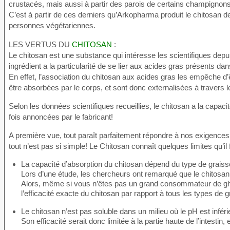
crustacés, mais aussi à partir des parois de certains champignons,
C’est à partir de ces derniers qu’Arkopharma produit le chitosan 
personnes végétariennes.
LES VERTUS DU
CHITOSAN
:
Le chitosan est une substance qui intéresse les scientifiques depu
ingrédient a la particularité de se lier aux acides gras présents dans l
En effet, l’association du chitosan aux acides gras les empêche d’
être absorbées par le corps, et sont donc externalisées à travers le
Selon les données scientifiques recueillies, le chitosan a la capac
fois annoncées par le fabricant!
A première vue, tout paraît parfaitement répondre à nos exigences q
tout n’est pas si simple! Le Chitosan connaît quelques limites qu’il
La capacité d’absorption du chitosan dépend du type de graiss
Lors d’une étude, les chercheurs ont remarqué que le chitosan a
Alors, même si vous n’êtes pas un grand consommateur de ghee
l’efficacité exacte du chitosan par rapport à tous les types de g
Le chitosan n’est pas soluble dans un milieu où le pH est inféri
Son efficacité serait donc limitée à la partie haute de l’intestin, 