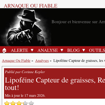
ARNAQUE OU FIABLE
🏠︎
ALERTE
ANALYSE
BLOG
OUTIL
ACCUEIL
Arnaque Ou Fiable
»
Analyses
»
Lipoféine Capteur de graisses, les 
Publié par Corinne Kepler
Lipoféine Capteur de graisses, Re
tout!
Mis à jour le 17 mars 2026.