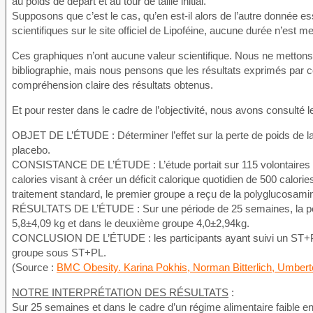
au poids de départ et au tour de taille initial.
Supposons que c’est le cas, qu’en est-il alors de l’autre donnée ess
scientifiques sur le site officiel de Lipoféine, aucune durée n’est 
Ces graphiques n’ont aucune valeur scientifique. Nous ne mettons p
bibliographie, mais nous pensons que les résultats exprimés par 
compréhension claire des résultats obtenus.
Et pour rester dans le cadre de l’objectivité, nous avons consulté 
OBJET DE L’ÉTUDE : Déterminer l’effet sur la perte de poids de 
placebo.
CONSISTANCE DE L’ÉTUDE : L’étude portait sur 115 volontaires qui
calories visant à créer un déficit calorique quotidien de 500 calo
traitement standard, le premier groupe a reçu de la polyglucosami
RÉSULTATS DE L’ÉTUDE : Sur une période de 25 semaines, la per
5,8±4,09 kg et dans le deuxième groupe 4,0±2,94kg.
CONCLUSION DE L’ÉTUDE : les participants ayant suivi un ST+PG on
groupe sous ST+PL.
(Source :
BMC Obesity. Karina Pokhis, Norman Bitterlich, Umbert
NOTRE INTERPRÉTATION DES RÉSULTATS
:
Sur 25 semaines et dans le cadre d’un régime alimentaire faible en