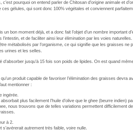
 c’est pourquoi on entend parler de Chitosan d’origine animale et d’or
de ces gélules, qui sont donc 100% végétales et conviennent parfaite
is un bon moment déjà, et a donc fait l’objet d’un nombre important d’
’intestin, et de faciliter ainsi leur élimination par les voies naturelles.
être métabolisés par l’organisme, ce qui signifie que les graisses ne 
s urines et les selles.
ité d’absorber jusqu’à 15 fois son poids de lipides. On est quand mêm
u’un produit capable de favoriser l’élimination des graisses devra avo
 faut mentionner :
e ingérée.
bsorbait plus facilement l’huile d’olive que le ghee (beurre indien) p
, nous trouvons que de telles variations permettent difficilement d
raisses.
eur à 2.
et s’avérerait autrement très faible, voire nulle.