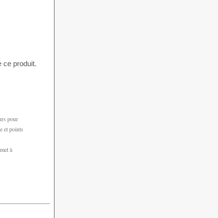
 ce produit.
urs pour
e et points
 met à