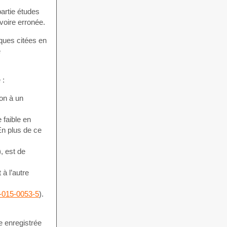
partie études
 voire erronée.
iques citées en
e
 :
on à un
 faible en
En plus de ce
, est de
à l’autre
8-015-0053-5
).
e enregistrée