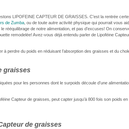
testons LIPOFEINE CAPTEUR DE GRAISSES. C’est la rentrée certes,
rs de Zumba
, ou de toute autre activité physique qui pourrait vous ai
ns le rééquilibrage de notre alimentation, et pas d’excuses! On conser
houette remodelée! Avez-vous déjà entendu parler de Lipoféine Capteu
er à perdre du poids en réduisant l’absorption des graisses et du chole
e graisses
iquées pour les personnes dont le surpoids découle d’une alimentatio
 Lipoféine Capteur de graisses, peut capter jusqu’à 800 fois son poids en
 Capteur de graisses