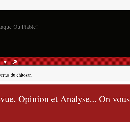
S
🔎︎
RECHERCHER
vertus du chitosan
vue, Opinion et Analyse... On vous