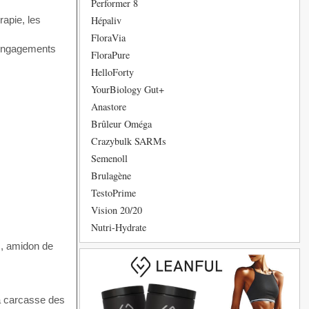
Performer 8
Hépaliv
rapie, les
FloraVia
 engagements
FloraPure
HelloForty
YourBiology Gut+
Anastore
Brûleur Oméga
Crazybulk SARMs
Semenoll
Brulagène
TestoPrime
Vision 20/20
Nutri-Hydrate
m, amidon de
la carcasse des