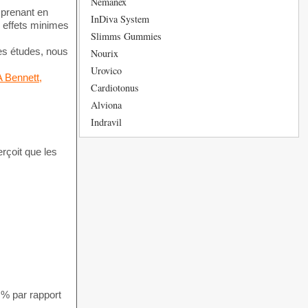
Nemanex
 prenant en
InDiva System
s effets minimes
Slimms Gummies
ces études, nous
Nourix
Urovico
A Bennett,
Cardiotonus
Alviona
Indravil
erçoit que les
 % par rapport