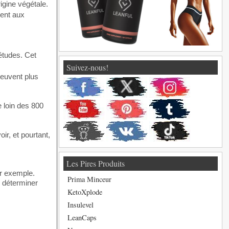
igine végétale.
ment aux
études. Cet
Suivez-nous!
peuvent plus
e loin des 800
ir, et pourtant,
Les Pires Produits
ar exemple.
Prima Minceur
e déterminer
KetoXplode
Insulevel
LeanCaps