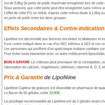
est de 5,8kg (la perte de poids maximale enregistrée lors de cette
Nous pensons que cette perte peut être enregistrée sans même avoi
L’effet de cette PG se réduit, d’après cette même étude à 1,8kg 
en perte de poids entre les deux groupes.
Effets Secondaires & Contre-Indicatio
Lipoféine est déconseillé aux femmes enceintes et allaitantes et e
Il est contre-indiqué dans le cas d’un IMC inférieur à 18,5 et no
Les personnes qui souffrent d’un quelconque malaise sanitaire sont
Pour éviter toute interaction avec un autre médicament liposoluble, 
BON A SAVOIR
: Le chitosan peut provoquer de la constipation, 
l’absorption du calcium, magnésium, sélénium, vitamine A, D, E et
Prix & Garantie
de Lipoféine
Lipoféine Capteur de graisses est disponible en pharmacie de quart
Le flacon de 60 gélules coûte
10,90€
.
La posologie recommandée de Lipoféine est de 2 gélules avant chaq