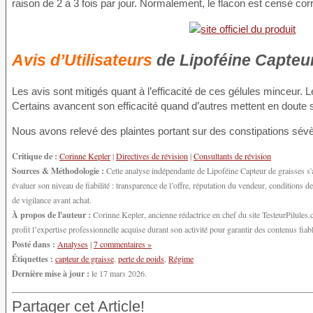
raison de 2 à 3 fois par jour. Normalement, le flacon est censé co
Avis d’Utilisateurs
de Lipoféine Capteur
Les avis sont mitigés quant à l’efficacité de ces gélules minceur.
Certains avancent son efficacité quand d’autres mettent en doute s
Nous avons relevé des plaintes portant sur des constipations sév
Critique de :
Corinne Kepler
|
Directives de révision
|
Consultants de révision
Sources & Méthodologie :
Cette analyse indépendante de Lipoféine Capteur de graisses s'
évaluer son niveau de fiabilité : transparence de l’offre, réputation du vendeur, conditions
de vigilance avant achat.
À propos de l'auteur :
Corinne Kepler, ancienne rédactrice en chef du site TesteurPilules.co
profit l’expertise professionnelle acquise durant son activité pour garantir des contenus fiable
Posté dans :
Analyses
|
7 commentaires »
Étiquettes :
capteur de graisse
,
perte de poids
,
Régime
Dernière mise à jour :
le 17 mars 2026.
Partager cet Article!