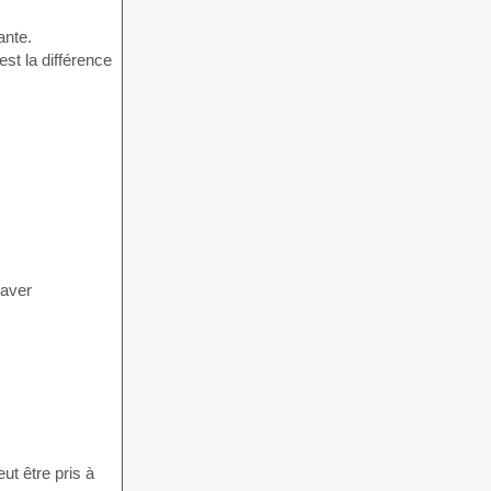
ante.
st la différence
raver
ut être pris à