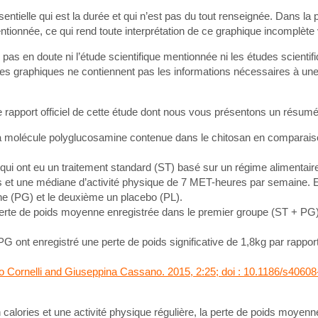
entielle qui est la durée et qui n’est pas du tout renseignée. Dans la 
mentionnée, ce qui rend toute interprétation de ce graphique incomplète
as en doute ni l’étude scientifique mentionnée ni les études scientif
ces graphiques ne contiennent pas les informations nécessaires à un
le rapport officiel de cette étude dont nous vous présentons un résumé
la molécule polyglucosamine contenue dans le chitosan en comparais
 ont eu un traitement standard (ST) basé sur un régime alimentaire
ries et une médiane d’activité physique de 7 MET-heures par semaine. 
ne (PG) et le deuxième un placebo (PL).
te de poids moyenne enregistrée dans le premier groupe (ST + PG)
t enregistré une perte de poids significative de 1,8kg par rapport 
o Cornelli and Giuseppina Cassano. 2015, 2:25; doi : 10.1186/s4060
 calories et une activité physique régulière, la perte de poids moyenn