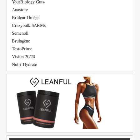
YourBiology Gut+
Anastore
Brûleur Oméga
Crazybulk SARMs
Semenoll
Brulagène
TestoPrime
Vision 20/20
Nutri-Hydrate