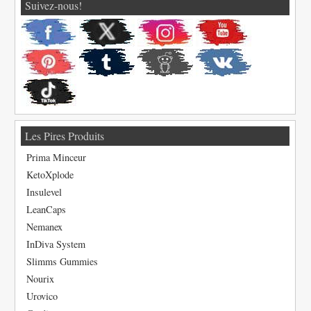
Suivez-nous!
Les Pires Produits
Prima Minceur
KetoXplode
Insulevel
LeanCaps
Nemanex
InDiva System
Slimms Gummies
Nourix
Urovico