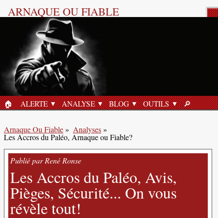
ARNAQUE OU FIABLE
Analyse Produit
🏠︎
ALERTE
ANALYSE
BLOG
OUTILS
🔎︎
ACCUEIL
RECHERC
Arnaque Ou Fiable
»
Analyses
»
Les Accros du Paléo, Arnaque ou Fiable?
Publié par René Ronse
Les Accros du Paléo, Avis,
Pièges, Sécurité... On vous
révèle tout!