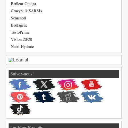
Brûleur Oméga
Crazybulk SARMs
Semenoll
Brulagène
TestoPrime
Vision 20/20
Nutri-Hydrate
Suivez-nous!
Les Pires Produits