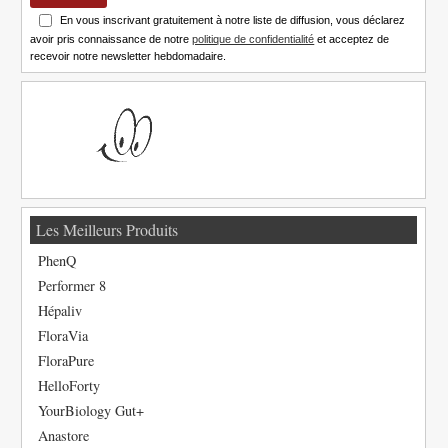
En vous inscrivant gratuitement à notre liste de diffusion, vous déclarez
avoir pris connaissance de notre
politique de confidentialité
et acceptez de
recevoir notre newsletter hebdomadaire.
Les Meilleurs Produits
PhenQ
Performer 8
Hépaliv
FloraVia
FloraPure
HelloForty
YourBiology Gut+
Anastore