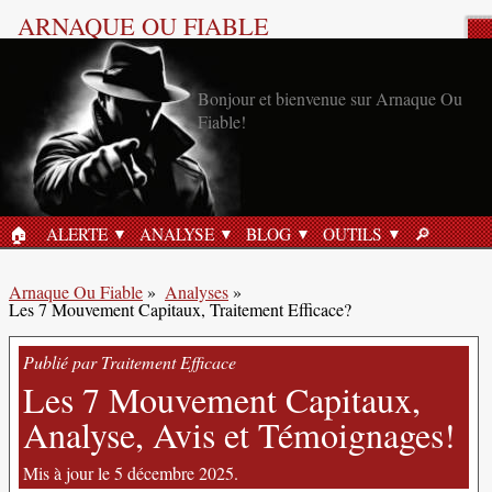
ARNAQUE OU FIABLE
Analyse Produit
Bonjour et bienvenue sur Arnaque Ou
Fiable!
🏠︎
ALERTE
ANALYSE
BLOG
OUTILS
🔎︎
ACCUEIL
RECHERC
Arnaque Ou Fiable
»
Analyses
»
Les 7 Mouvement Capitaux, Traitement Efficace?
Publié par Traitement Efficace
Les 7 Mouvement Capitaux,
Analyse, Avis et Témoignages!
Mis à jour le 5 décembre 2025.