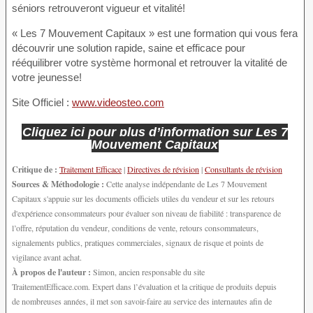
séniors retrouveront vigueur et vitalité!
« Les 7 Mouvement Capitaux » est une formation qui vous fera
découvrir une solution rapide, saine et efficace pour
rééquilibrer votre système hormonal et retrouver la vitalité de
votre jeunesse!
Site Officiel :
www.videosteo.com
Cliquez ici pour plus d’information sur Les 7
Mouvement Capitaux
Critique de :
Traitement Efficace
|
Directives de révision
|
Consultants de révision
Sources & Méthodologie :
Cette analyse indépendante de Les 7 Mouvement
Capitaux s'appuie sur les documents officiels utiles du vendeur et sur les retours
d'expérience consommateurs pour évaluer son niveau de fiabilité : transparence de
l’offre, réputation du vendeur, conditions de vente, retours consommateurs,
signalements publics, pratiques commerciales, signaux de risque et points de
vigilance avant achat.
À propos de l'auteur :
Simon, ancien responsable du site
TraitementEfficace.com. Expert dans l’évaluation et la critique de produits depuis
de nombreuses années, il met son savoir-faire au service des internautes afin de