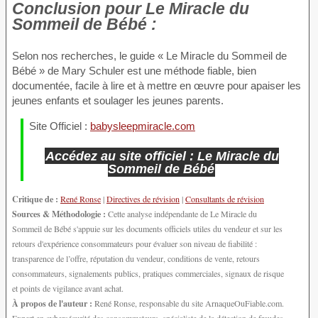
Conclusion
pour Le Miracle du
Sommeil de Bébé :
Selon nos recherches, le guide « Le Miracle du Sommeil de
Bébé » de Mary Schuler est une méthode fiable, bien
documentée, facile à lire et à mettre en œuvre pour apaiser les
jeunes enfants et soulager les jeunes parents.
Site Officiel :
babysleepmiracle.com
Accédez au site officiel : Le Miracle du
Sommeil de Bébé
Critique de :
René Ronse
|
Directives de révision
|
Consultants de révision
Sources & Méthodologie :
Cette analyse indépendante de Le Miracle du
Sommeil de Bébé s'appuie sur les documents officiels utiles du vendeur et sur les
retours d'expérience consommateurs pour évaluer son niveau de fiabilité :
transparence de l’offre, réputation du vendeur, conditions de vente, retours
consommateurs, signalements publics, pratiques commerciales, signaux de risque
et points de vigilance avant achat.
À propos de l'auteur :
René Ronse, responsable du site ArnaqueOuFiable.com.