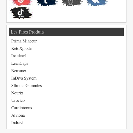
Les Pires Produits
Prima Minceur
KetoXplode
Insulevel
LeanCaps
Nemanex
InDiva System
Slimms Gummies
Nourix
Urovico
Cardiotonus
Alviona
Indravil