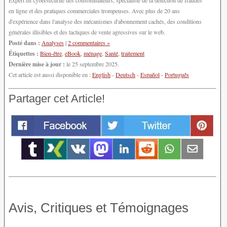
Expert en cybersécurité des consommateurs, spécialiste de la détection de fraudes
en ligne et des pratiques commerciales trompeuses. Avec plus de 20 ans
d'expérience dans l'analyse des mécanismes d'abonnement cachés, des conditions
générales illisibles et des tactiques de vente agressives sur le web.
Posté dans :
Analyses
|
2 commentaires »
Étiquettes :
Bien-être
,
eBook
,
ménage
,
Santé
,
traitement
Dernière mise à jour :
le 25 septembre 2025.
Cet article est aussi disponible en :
English
-
Deutsch
-
Español
-
Português
Partager cet Article!
Avis, Critiques et Témoignages