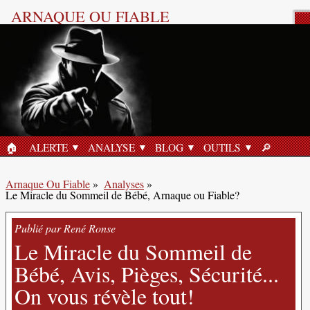
ARNAQUE OU FIABLE
Analyse Produit
🏠︎
ALERTE
ANALYSE
BLOG
OUTILS
🔎︎
ACCUEIL
RECHERC
Arnaque Ou Fiable
»
Analyses
»
Le Miracle du Sommeil de Bébé, Arnaque ou Fiable?
Publié par René Ronse
Le Miracle du Sommeil de
Bébé, Avis, Pièges, Sécurité...
On vous révèle tout!