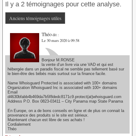
Il y a 2 témoignages pour cette analyse.
Anciens témoignages utiles
Théo
dit :
Le 30 mars 2020 à 09:58
Bonjour M.RONSE
la vente d’un livre via une VAD et qui est
hébergée dans un paradis fiscal ne semble pas tellement basé sur
le bien-être des bébés mais surtout sur la finance facile.
Name Whoisguard Protected is associated with 100+ domains
Organization Whoisguard Inc is associated with 100+ domains
Email
d4630bfabb4b469da7b5f8dedc8171c9.protect(at)whoisguard.com
Address P.O. Box 0823-03411 – City Panama map State Panama
En Europe, on a de bons conseils en ligne et de plus on connait la
provenance des produits si le site est sérieux.
Maintenant chacun est libre de ses achats !
Cordialement
Théo