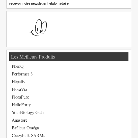
recevoir notre newsletter hebdomadaire.
Les Meilleurs Produits
PhenQ
Performer 8
Hépaliv
FloraVia
FloraPure
HelloForty
YourBiology Gut+
Anastore
Brûleur Oméga
Crazybulk SARMs