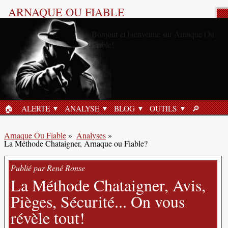
ARNAQUE OU FIABLE
Analyse Produit
🏠︎
ALERTE
ANALYSE
BLOG
OUTILS
🔎︎
ACCUEIL
RECHERC
Arnaque Ou Fiable
»
Analyses
»
La Méthode Chataigner, Arnaque ou Fiable?
Publié par René Ronse
La Méthode Chataigner, Avis,
Pièges, Sécurité... On vous
révèle tout!