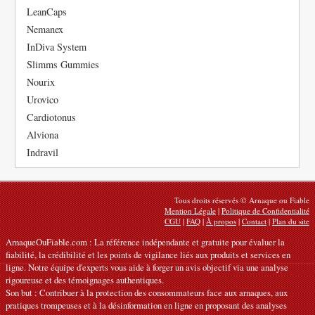
LeanCaps
Nemanex
InDiva System
Slimms Gummies
Nourix
Urovico
Cardiotonus
Alviona
Indravil
Tous droits réservés © Arnaque ou Fiable
Mention Légale
|
Politique de Confidentialité
CGU
|
FAQ
|
À propos
|
Contact
|
Plan du site
ArnaqueOuFiable.com : La référence indépendante et gratuite pour évaluer la
fiabilité, la crédibilité et les points de vigilance liés aux produits et services en
ligne. Notre équipe d'experts vous aide à forger un avis objectif via une analyse
rigoureuse et des témoignages authentiques.
Son but : Contribuer à la protection des consommateurs face aux arnaques, aux
pratiques trompeuses et à la désinformation en ligne en proposant des analyses