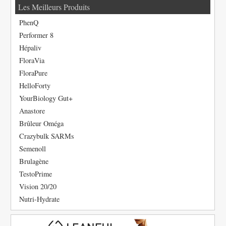
Les Meilleurs Produits
PhenQ
Performer 8
Hépaliv
FloraVia
FloraPure
HelloForty
YourBiology Gut+
Anastore
Brûleur Oméga
Crazybulk SARMs
Semenoll
Brulagène
TestoPrime
Vision 20/20
Nutri-Hydrate