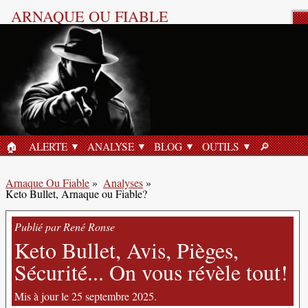
ARNAQUE OU FIABLE
Analyse Produit
🏠︎
ALERTE
ANALYSE
BLOG
OUTILS
🔎︎
ACCUEIL
RECHERC
Arnaque Ou Fiable
»
Analyses
»
Keto Bullet, Arnaque ou Fiable?
Publié par René Ronse
Keto Bullet, Avis, Pièges,
Sécurité... On vous révèle tout!
Mis à jour le 25 septembre 2025.