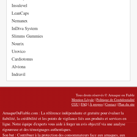
Insulevel
LeanCaps
Nemanex
InDiva System
Slimms Gummies
Nourix
Urovico
Cardiotonus
Alviona
Indravil
Tous droits réservés © Arnaque ou Fiable
Mention Légale
|
Politique de Confidentialité
CGU
|
FAQ
|
À propos
|
Contact
|
Plan du site
ArnaqueOuFiable.com : La référence indépendante et gratuite pour évaluer la
fiabilité, la crédibilité et les points de vigilance liés aux produits et services en
ligne. Notre équipe d'experts vous aide à forger un avis objectif via une analyse
rigoureuse et des témoignages authentiques.
Son but : Contribuer à la protection des consommateurs face aux arnaques, aux