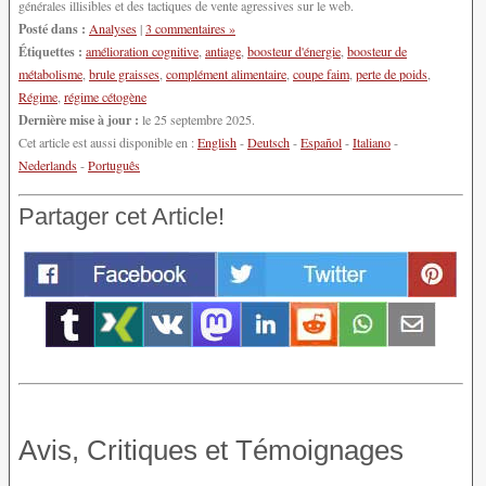
générales illisibles et des tactiques de vente agressives sur le web.
Posté dans :
Analyses
|
3 commentaires »
Étiquettes :
amélioration cognitive
,
antiage
,
boosteur d'énergie
,
boosteur de
métabolisme
,
brule graisses
,
complément alimentaire
,
coupe faim
,
perte de poids
,
Régime
,
régime cétogène
Dernière mise à jour :
le 25 septembre 2025.
Cet article est aussi disponible en :
English
-
Deutsch
-
Español
-
Italiano
-
Nederlands
-
Português
Partager cet Article!
Avis, Critiques et Témoignages