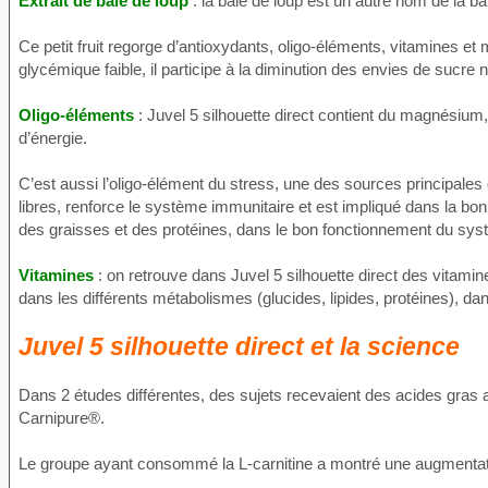
Extrait de baie de loup
: la baie de loup est un autre nom de la b
Ce petit fruit regorge d’antioxydants, oligo-éléments, vitamines et
glycémique faible, il participe à la diminution des envies de sucre
Oligo-éléments
: Juvel 5 silhouette direct contient du magnésium
d’énergie.
C’est aussi l’oligo-élément du stress, une des sources principales d
libres, renforce le système immunitaire et est impliqué dans la bon
des graisses et des protéines, dans le bon fonctionnement du sys
Vitamines
: on retrouve dans Juvel 5 silhouette direct des vitami
dans les différents métabolismes (glucides, lipides, protéines), dan
Juvel 5 silhouette direct et la science
Dans 2 études différentes, des sujets recevaient des acides gras 
Carnipure®.
Le groupe ayant consommé la L-carnitine a montré une augmentation