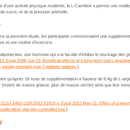
e d’une activité physique modérée, la L-Carnitine a permis une meille
e sucre, et de la pression artérielle.
a
.
ans la première étude, les participants consommaient une supplément
ue et une routine d’exercice.
diponectine, une hormone qui a la faculté d’inhiber le stockage des g
 Epub 2006 Jun 13. Beneficial effects of a long-term oral L-arginine
insulin-resistant type 2 diabetic patients.
)
ontré qu’après 18 mois de supplémentation à hauteur de 6,4g de L-argin
r (moins de masse grasse, plus de masse sèche) ainsi que leur sensib
111/j.1463-1326.2012.01615.x. Epub 2012 May 21. Effect of a long-te
le-blind, placebo-controlled trial.
)
s