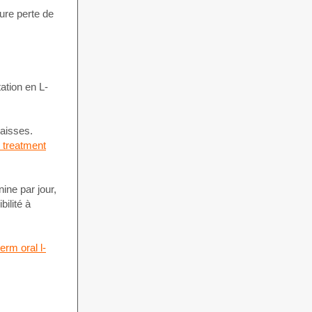
ure perte de
ation en L-
raisses.
 treatment
ine par jour,
ilité à
rm oral l-