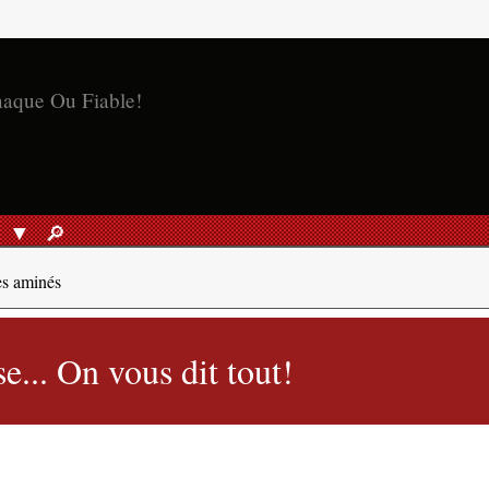
naque Ou Fiable!
S
🔎︎
RECHERCHER
es aminés
e... On vous dit tout!