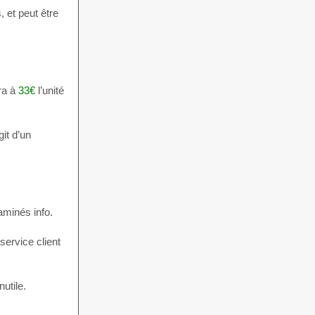
, et peut être
ra à
33€
l’unité
it d’un
aminés info.
service client
utile.