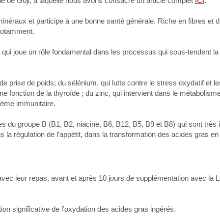
aie de Goji, à laquelle nous avons consacré un article complet
ICI
.
 minéraux et participe à une bonne santé générale. Riche en fibres et d
 notamment.
, qui joue un rôle fondamental dans les processus qui sous-tendent la
e prise de poids; du sélénium, qui lutte contre le stress oxydatif et l
ne fonction de la thyroïde ; du zinc, qui intervient dans le métabolis
tème immunitaire.
nes du groupe B (B1, B2, niacine, B6, B12, B5, B9 et B8) qui sont très
s la régulation de l’appétit, dans la transformation des acides gras en
avec leur repas, avant et après 10 jours de supplémentation avec la L
 significative de l’oxydation des acides gras ingérés.