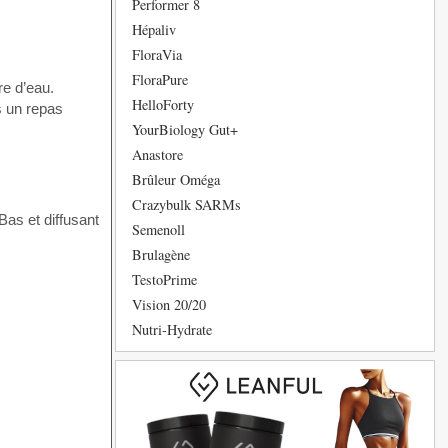
Performer 8
Hépaliv
FloraVia
FloraPure
re d’eau.
HelloForty
s un repas
YourBiology Gut+
Anastore
Brûleur Oméga
Crazybulk SARMs
Bas et diffusant
Semenoll
Brulagène
TestoPrime
Vision 20/20
Nutri-Hydrate