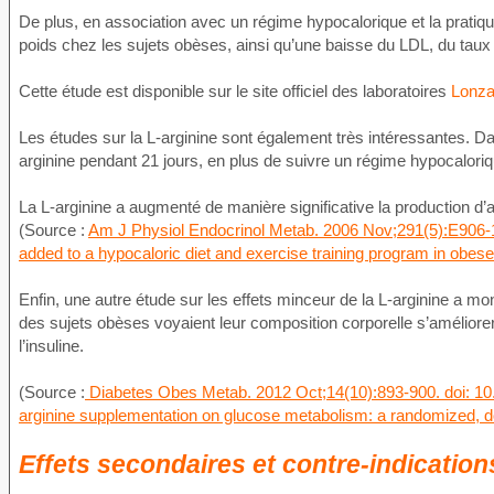
De plus, en association avec un régime hypocalorique et la pratiqu
poids chez les sujets obèses, ainsi qu’une baisse du LDL, du taux d
Cette étude est disponible sur le site officiel des laboratoires
Lonz
Les études sur la L-arginine sont également très intéressantes. D
arginine pendant 21 jours, en plus de suivre un régime hypocaloriq
La L-arginine a augmenté de manière significative la production d’a
(Source :
Am J Physiol Endocrinol Metab. 2006 Nov;291(5):E906-12.
added to a hypocaloric diet and exercise training program in obese, 
Enfin, une autre étude sur les effets minceur de la L-arginine a m
des sujets obèses voyaient leur composition corporelle s’améliore
l’insuline.
(Source :
Diabetes Obes Metab. 2012 Oct;14(10):893-900. doi: 10.1
arginine supplementation on glucose metabolism: a randomized, doub
Effets secondaires et contre-indication