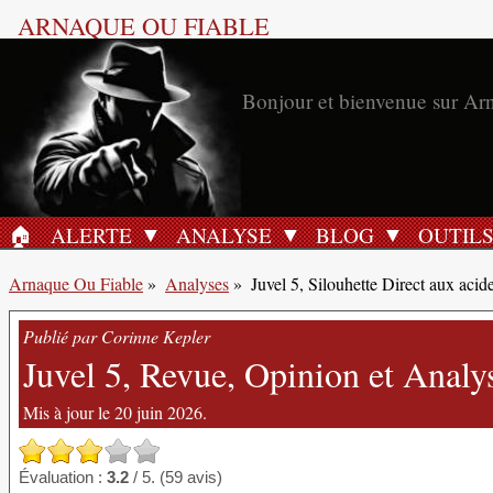
ARNAQUE OU FIABLE
Bonjour et bienvenue sur Ar
🏠︎
ALERTE
ANALYSE
BLOG
OUTIL
ACCUEIL
Arnaque Ou Fiable
»
Analyses
»
Juvel 5, Silouhette Direct aux acid
Publié par Corinne Kepler
Juvel 5, Revue, Opinion et Analys
Mis à jour le 20 juin 2026.
Évaluation :
3.2
/ 5. (59 avis)