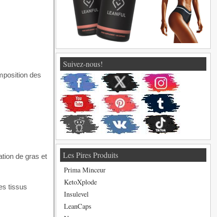
Suivez-nous!
mposition des
Les Pires Produits
ation de gras et
Prima Minceur
KetoXplode
es tissus
Insulevel
LeanCaps