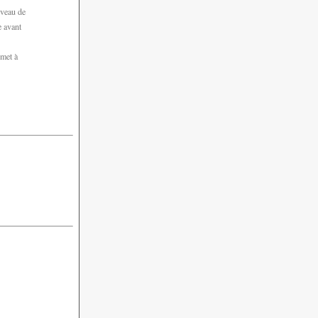
iveau de
e avant
 met à