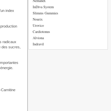
Nemanex
InDiva System
’un index
Slimms Gummies
Nourix
Urovico
 production
Cardiotonus
Alviona
es radicaux
Indravil
me des sucres,
 importantes
 énergie.
-Carnitine