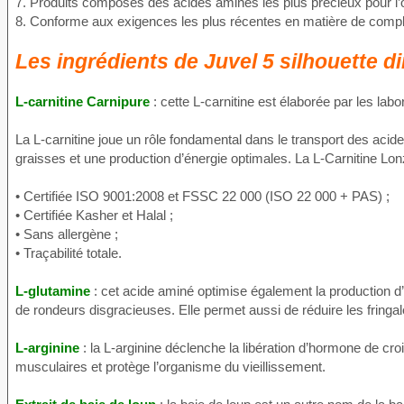
7. Produits composés des acides aminés les plus précieux pour l
8. Conforme aux exigences les plus récentes en matière de comp
Les ingrédients de Juvel 5 silhouette di
L-carnitine Carnipure
: cette L-carnitine est élaborée par les labo
La L-carnitine joue un rôle fondamental dans le transport des aci
graisses et une production d’énergie optimales. La L-Carnitine Lonz
• Certifiée ISO 9001:2008 et FSSC 22 000 (ISO 22 000 + PAS) ;
• Certifiée Kasher et Halal ;
• Sans allergène ;
• Traçabilité totale.
L-glutamine
: cet acide aminé optimise également la production d’é
de rondeurs disgracieuses. Elle permet aussi de réduire les fringa
L-arginine
: la L-arginine déclenche la libération d’hormone de cr
musculaires et protège l’organisme du vieillissement.