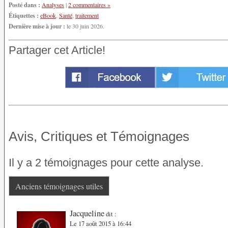
Posté dans :
Analyses
|
2 commentaires »
Étiquettes :
eBook
,
Santé
,
traitement
Dernière mise à jour :
le 30 juin 2026.
Partager cet Article!
Avis, Critiques et Témoignages
Il y a 2 témoignages pour cette analyse.
Anciens témoignages utiles
Jacqueline
dit :
Le 17 août 2015 à 16:44