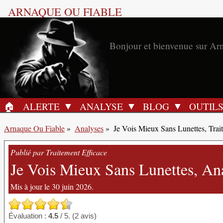
ARNAQUE OU FIABLE
Bonjour et bienvenue sur Ar
🏠︎
ALERTE
ANALYSE
BLOG
OUTIL
ACCUEIL
Arnaque Ou Fiable
»
Analyses
»
Je Vois Mieux Sans Lunettes, Trai
Publié par Traitement Efficace
Je Vois Mieux Sans Lunettes, An
Mis à jour le 30 juin 2026.
Évaluation :
4.5
/ 5. (2 avis)