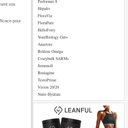
Performer 8
ement vos
Hépaliv
FloraVia
fficace pour
FloraPure
HelloForty
YourBiology Gut+
Anastore
Brûleur Oméga
Crazybulk SARMs
Semenoll
Brulagène
TestoPrime
Vision 20/20
Nutri-Hydrate