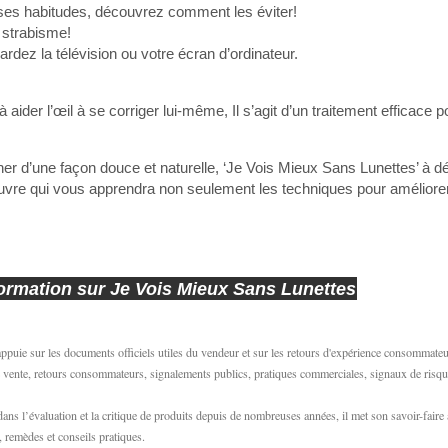
ises habitudes, découvrez comment les éviter!
e strabisme!
dez la télévision ou votre écran d’ordinateur.
ider l’œil à se corriger lui-même, Il s’agit d’un traitement efficace p
ner d’une façon douce et naturelle, ‘Je Vois Mieux Sans Lunettes’ à dé
vre qui vous apprendra non seulement les techniques pour améliore
nformation sur Je Vois Mieux Sans Lunettes
puie sur les documents officiels utiles du vendeur et sur les retours d'expérience consommate
 de vente, retours consommateurs, signalements publics, pratiques commerciales, signaux de risqu
ns l’évaluation et la critique de produits depuis de nombreuses années, il met son savoir-faire 
, remèdes et conseils pratiques.