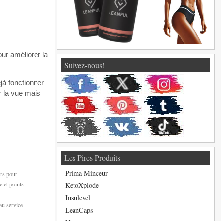
our améliorer la
Suivez-nous!
jà fonctionner
r la vue mais
Les Pires Produits
Prima Minceur
urs pour
e et points
KetoXplode
Insulevel
au service
LeanCaps