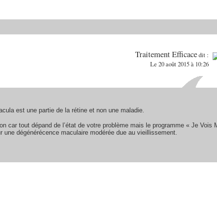
Traitement Efficace
dit :
Le 20 août 2015 à 10:26
ula est une partie de la rétine et non une maladie.
tion car tout dépand de l’état de votre problème mais le programme « Je Vois
our une dégénérécence maculaire modérée due au vieillissement.