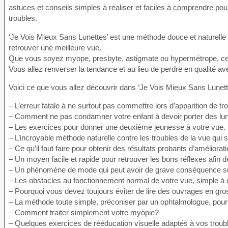
astuces et conseils simples à réaliser et faciles à comprendre po
troubles.
‘Je Vois Mieux Sans Lunettes’ est une méthode douce et naturelle 
retrouver une meilleure vue.
Que vous soyez myope, presbyte, astigmate ou hypermétrope, ce 
Vous allez renverser la tendance et au lieu de perdre en qualité av
Voici ce que vous allez découvrir dans ‘Je Vois Mieux Sans Lunette
– L’erreur fatale à ne surtout pas commettre lors d’apparition de tr
– Comment ne pas condamner votre enfant à devoir porter des lune
– Les exercices pour donner une deuxième jeunesse à votre vue.
– L’incroyable méthode naturelle contre les troubles de la vue qui se
– Ce qu’il faut faire pour obtenir des résultats probants d’amélior
– Un moyen facile et rapide pour retrouver les bons réflexes afin d
– Un phénomène de mode qui peut avoir de grave conséquence su
– Les obstacles au fonctionnement normal de votre vue, simple à é
– Pourquoi vous devez toujours éviter de lire des ouvrages en gro
– La méthode toute simple, préconiser par un ophtalmologue, pour s
– Comment traiter simplement votre myopie?
– Quelques exercices de rééducation visuelle adaptés à vos troub