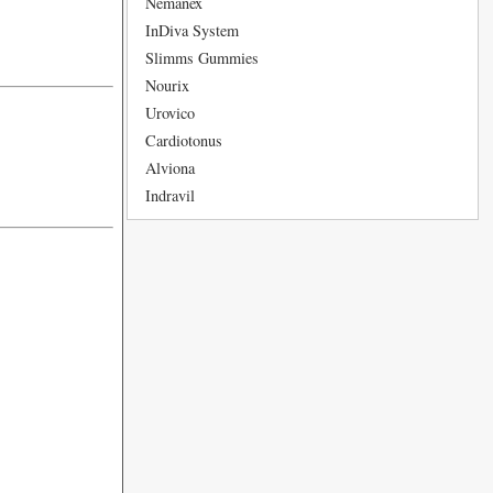
Nemanex
InDiva System
Slimms Gummies
Nourix
Urovico
Cardiotonus
Alviona
Indravil