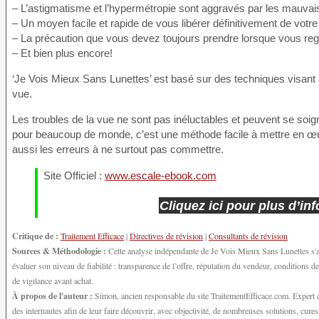
– L’astigmatisme et l’hypermétropie sont aggravés par les mauva
– Un moyen facile et rapide de vous libérer définitivement de votr
– La précaution que vous devez toujours prendre lorsque vous regar
– Et bien plus encore!
‘Je Vois Mieux Sans Lunettes’ est basé sur des techniques visant à a
vue.
Les troubles de la vue ne sont pas inéluctables et peuvent se soig
pour beaucoup de monde, c’est une méthode facile à mettre en œu
aussi les erreurs à ne surtout pas commettre.
Site Officiel :
www.escale-ebook.com
Cliquez ici pour plus d’i
Critique de :
Traitement Efficace
|
Directives de révision
|
Consultants de révision
Sources & Méthodologie :
Cette analyse indépendante de Je Vois Mieux Sans Lunettes s'ap
évaluer son niveau de fiabilité : transparence de l’offre, réputation du vendeur, conditions
de vigilance avant achat.
À propos de l'auteur :
Simon, ancien responsable du site TraitementEfficace.com. Expert da
des internautes afin de leur faire découvrir, avec objectivité, de nombreuses solutions, cures