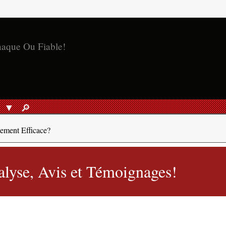
naque Ou Fiable!
S
🔎︎
RECHERCHER
tement Efficace?
alyse, Avis et Témoignages!