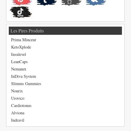
Les Pires Produits
Prima Minceur
KetoXplode
Insulevel
LeanCaps
Nemanex
InDiva System
Slimms Gummies
Nourix
Urovico
Cardiotonus
Alviona
Indravil