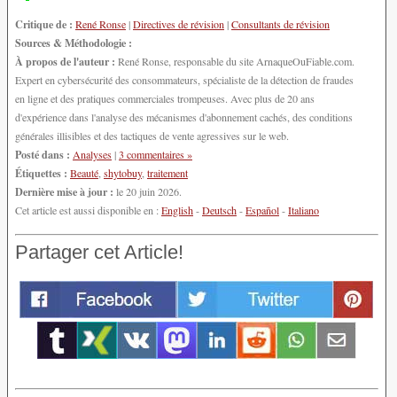
Critique de :
René Ronse
|
Directives de révision
|
Consultants de révision
Sources & Méthodologie :
À propos de l'auteur :
René Ronse, responsable du site ArnaqueOuFiable.com.
Expert en cybersécurité des consommateurs, spécialiste de la détection de fraudes
en ligne et des pratiques commerciales trompeuses. Avec plus de 20 ans
d'expérience dans l'analyse des mécanismes d'abonnement cachés, des conditions
générales illisibles et des tactiques de vente agressives sur le web.
Posté dans :
Analyses
|
3 commentaires »
Étiquettes :
Beauté
,
shytobuy
,
traitement
Dernière mise à jour :
le 20 juin 2026.
Cet article est aussi disponible en :
English
-
Deutsch
-
Español
-
Italiano
Partager cet Article!