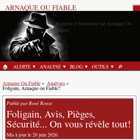
ARNAQUE OU FIABLE
Analyse Produit
🏠︎
ALERTE
ANALYSE
BLOG
OUTILS
🔎︎
ACCUEIL
RECHERC
Arnaque Ou Fiable
»
Analyses
»
Foligain, Arnaque ou Fiable?
Publié par René Ronse
Foligain, Avis, Pièges,
Sécurité... On vous révèle tout!
Mis à jour le 20 juin 2026.