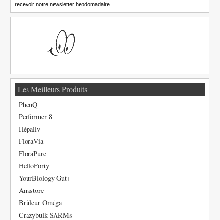
recevoir notre newsletter hebdomadaire.
Les Meilleurs Produits
PhenQ
Performer 8
Hépaliv
FloraVia
FloraPure
HelloForty
YourBiology Gut+
Anastore
Brûleur Oméga
Crazybulk SARMs