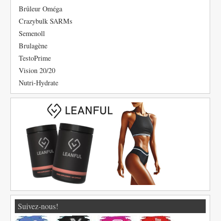
Brûleur Oméga
Crazybulk SARMs
Semenoll
Brulagène
TestoPrime
Vision 20/20
Nutri-Hydrate
Suivez-nous!