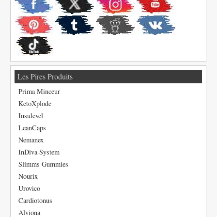
Les Pires Produits
Prima Minceur
KetoXplode
Insulevel
LeanCaps
Nemanex
InDiva System
Slimms Gummies
Nourix
Urovico
Cardiotonus
Alviona