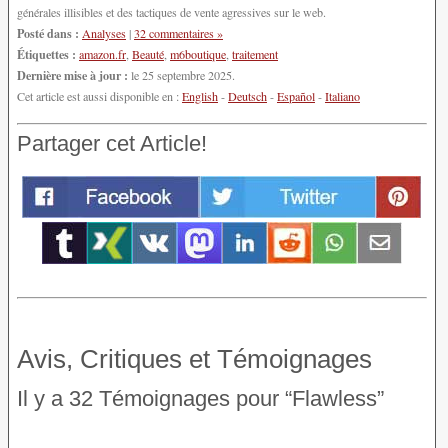
générales illisibles et des tactiques de vente agressives sur le web.
Posté dans :
Analyses
|
32 commentaires »
Étiquettes :
amazon.fr
,
Beauté
,
m6boutique
,
traitement
Dernière mise à jour :
le 25 septembre 2025.
Cet article est aussi disponible en :
English
-
Deutsch
-
Español
-
Italiano
Partager cet Article!
Avis, Critiques et Témoignages
Il y a 32 Témoignages pour “Flawless”