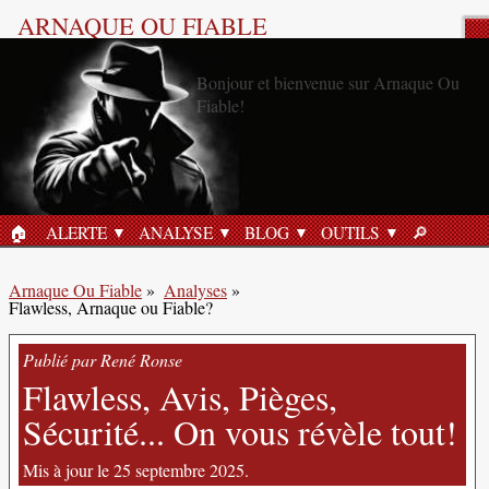
ARNAQUE OU FIABLE
Analyse Produit
🏠︎
ALERTE
ANALYSE
BLOG
OUTILS
🔎︎
ACCUEIL
RECHERC
Arnaque Ou Fiable
»
Analyses
»
Flawless, Arnaque ou Fiable?
Publié par René Ronse
Flawless, Avis, Pièges,
Sécurité... On vous révèle tout!
Mis à jour le 25 septembre 2025.