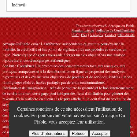
Indravil
Tous droits réservés © Arnaque ou Fiable
Mention Légale
|
Politique de Confidentialité
CGU
|
FAQ
|
À propos
|
Contact
|
Plan du site
ArnaqueOuFiable.com : La référence indépendante et gratuite pour évaluer la
fiabilité, la crédibilité et les points de vigilance liés aux produits et services en
ligne. Notre équipe d'experts vous aide à forger un avis objectif via une analyse
rigoureuse et des témoignages authentiques.
Son but : Contribuer à la protection des consommateurs face aux arnaques, aux
pratiques trompeuses et à la désinformation en ligne en proposant des analyses
rigoureuses et des évaluations objectives de produits et de services, fondées sur des
témoignages réels et fiables partagés par de vrais consommateurs.
Déclaration de transparence : Afin de permettre la gratuité et le bon fonctionnement
de ce site Internet, cette page peut intégrer des liens d'affiliation pour générer des
revenus. Cela n'affecte en aucun cas le prix affiché ni le coût final du produit ou du
service.
Certaines fonctions de ce site nécessitent l'utilisation de
Avertissements : Nos articles expriment des avis personnels et ne constituent pas
cookies. En poursuivant votre navigation sur Arnaque Ou
des recommandations officielles. Les informations fournies sont indicatives et
doivent être confirmées auprès du fabricant, du vendeur, du prestataire ou d’une
Fiable, vous acceptez leur utilisation.
source officielle compétente. Nous déclinons toute responsabilité en cas d'erreur ou
de mauvaise utilisation. Si vous constatez une inexactitude, veuillez
nous contacter
.
Plus d’informations
Refuser
Accepter