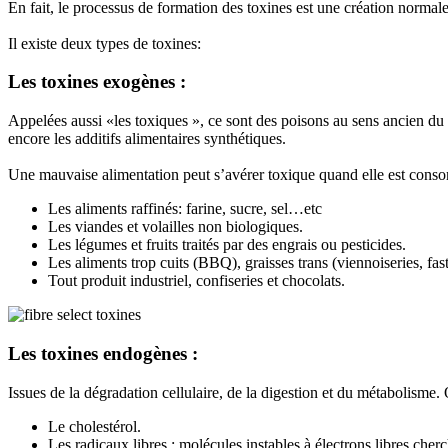
En fait, le processus de formation des toxines est une création normale
Il existe deux types de toxines:
Les toxines exogènes :
Appelées aussi «les toxiques », ce sont des poisons au sens ancien du 
encore les additifs alimentaires synthétiques.
Une mauvaise alimentation peut s’avérer toxique quand elle est cons
Les aliments raffinés: farine, sucre, sel…etc
Les viandes et volailles non biologiques.
Les légumes et fruits traités par des engrais ou pesticides.
Les aliments trop cuits (BBQ), graisses trans (viennoiseries, fa
Tout produit industriel, confiseries et chocolats.
Les toxines endogènes :
Issues de la dégradation cellulaire, de la digestion et du métabolisme.
Le cholestérol.
Les radicaux libres : molécules instables à électrons libres che