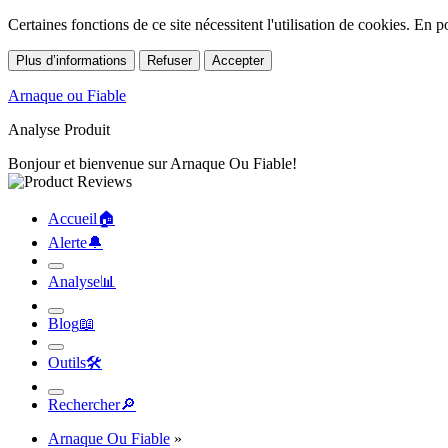
Certaines fonctions de ce site nécessitent l'utilisation de cookies. En
Plus d’informations
Refuser
Accepter
Arnaque ou Fiable
Analyse Produit
Bonjour et bienvenue sur Arnaque Ou Fiable!
Accueil
🏠︎
Alerte
🔔︎
Analyse
📊︎
Blog
📖︎
Outils
🛠︎
Rechercher
🔎︎
Arnaque Ou Fiable
»