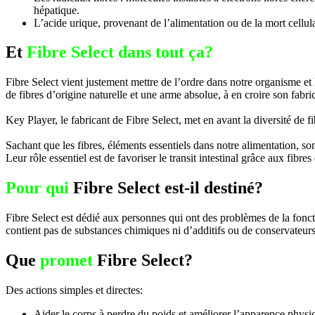
hépatique.
L’acide urique, provenant de l’alimentation ou de la mort cellula
Et
Fibre Select dans tout ça?
Fibre Select vient justement mettre de l’ordre dans notre organisme et
de fibres d’origine naturelle et une arme absolue, à en croire son fabri
Key Player, le fabricant de Fibre Select, met en avant la diversité de 
Sachant que les fibres, éléments essentiels dans notre alimentation, son
Leur rôle essentiel est de favoriser le transit intestinal grâce aux fibre
Pour qui
Fibre Select est-il destiné?
Fibre Select est dédié aux personnes qui ont des problèmes de la foncti
contient pas de substances chimiques ni d’additifs ou de conservateurs 
Que
promet
Fibre Select?
Des actions simples et directes:
Aider le corps à perdre du poids et améliorer l’apparence physi