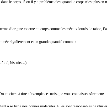
 dans le corps, là ou il y a problème c’est quand le corps n’est plus en m
terme d’origine externe au corps comme les métaux lourds, le tabac, l’al
ommée régulièrement et en grande quantité comme :
st-food, biscuits…)
 On en citera à titre d’exemple ces trois que vous connaissez sûrement:
rchant à se lier à nos bonnes molécules. Elles sont responsables de plusi