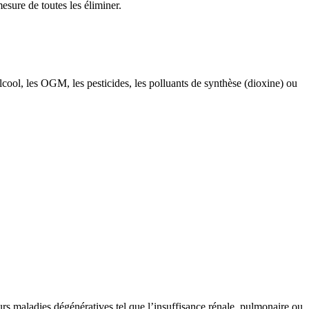
esure de toutes les éliminer.
cool, les OGM, les pesticides, les polluants de synthèse (dioxine) ou
eurs maladies dégénératives tel que l’insuffisance rénale, pulmonaire ou