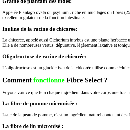
Graine de plantain des indes:
Appelée Plantago ovata ou psyllium , riche en mucilages ou fibres (25 à 
excellent régulateur de la fonction intestinale.
Inuline de la racine de chicorée:
La chicorée, appelé aussi Cichorium intybus est une plante herbacée uti
Elle a de nombreuses vertus: dépurative, légèrement laxative et toniqu
Oligofructose de racine de chicorée:
L’oligofructose est un glucide issu de la chicorée utilisé comme édulc
Comment
fonctionne
Fibre Select ?
Voyons voir ce que fera chaque ingrédient dans votre corps une fois i
La fibre de pomme micronisée :
Issue de la peau de pomme, c’est un ingrédient naturel contenant des fibr
La fibre de lin micronisé :