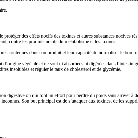
ire.
 le protéger des effets nocifs des toxines et autres substances nocives 
cant, contre les produits nocifs du métabolisme et les toxines.
fibres contenues dans son produit et leur capacité de normaliser le bon 
t d’origine végétale et ne sont ni absorbées ni digérées dans l’intestin g
s dites insolubles et réguler le taux de cholestérol et de glycémie.
on digestive ou qui font un effort pour perdre du poids sans arriver à de
inconnus. Son but principal est de s’attaquer aux toxines, de les supprim
que.