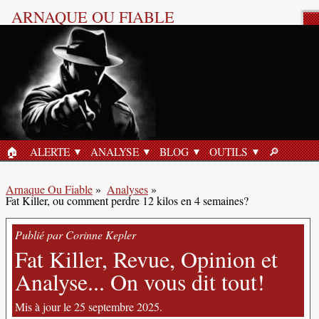
ARNAQUE OU FIABLE
Analyse Produit
🏠︎
ALERTE
ANALYSE
BLOG
OUTILS
🔎︎
ACCUEIL
RECHERC
Arnaque Ou Fiable
»
Analyses
»
Fat Killer, ou comment perdre 12 kilos en 4 semaines?
Publié par Corinne Kepler
Fat Killer, Revue, Opinion et
Analyse... On vous dit tout!
Mis à jour le 25 septembre 2025.