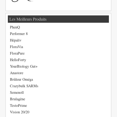
Les Meilleurs Produits
PhenQ
Performer 8
Hépaliv
FloraVia
FloraPure
HelloForty
YourBiology Gut+
Anastore
Brûleur Oméga
Crazybulk SARMs
Semenoll
Brulagène
TestoPrime
Vision 20/20