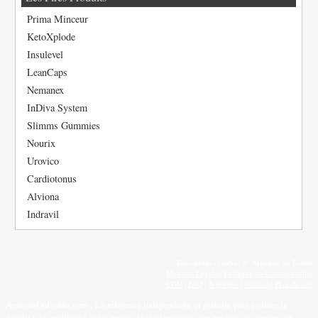
Prima Minceur
KetoXplode
Insulevel
LeanCaps
Nemanex
InDiva System
Slimms Gummies
Nourix
Urovico
Cardiotonus
Alviona
Indravil
Tous droits réservés © Arnaque ou Fiable
Mention Légale
|
Politique de Confidentialité
CGU
|
FAQ
|
À propos
|
Contact
|
Plan du site
ArnaqueOuFiable.com : La référence indépendante et gratuite pour évaluer la
fiabilité, la crédibilité et les points de vigilance liés aux produits et services en