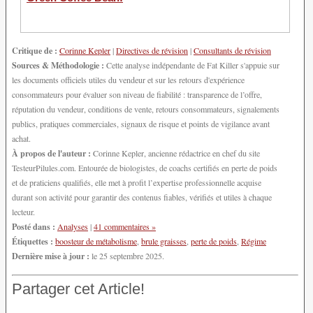
Critique de :
Corinne Kepler
|
Directives de révision
|
Consultants de révision
Sources & Méthodologie :
Cette analyse indépendante de Fat Killer s'appuie sur
les documents officiels utiles du vendeur et sur les retours d'expérience
consommateurs pour évaluer son niveau de fiabilité : transparence de l’offre,
réputation du vendeur, conditions de vente, retours consommateurs, signalements
publics, pratiques commerciales, signaux de risque et points de vigilance avant
achat.
À propos de l'auteur :
Corinne Kepler, ancienne rédactrice en chef du site
TesteurPilules.com. Entourée de biologistes, de coachs certifiés en perte de poids
et de praticiens qualifiés, elle met à profit l’expertise professionnelle acquise
durant son activité pour garantir des contenus fiables, vérifiés et utiles à chaque
lecteur.
Posté dans :
Analyses
|
41 commentaires »
Étiquettes :
boosteur de métabolisme
,
brule graisses
,
perte de poids
,
Régime
Dernière mise à jour :
le 25 septembre 2025.
Partager cet Article!