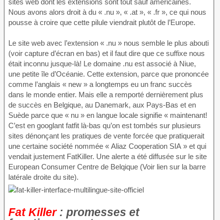
sites web dont les extensions sont tout sauf américaines.
Nous avons alors droit à du « .nu », « .at », « .fr », ce qui nous
pousse à croire que cette pilule viendrait plutôt de l’Europe.
Le site web avec l’extension « .nu » nous semble le plus abouti
(voir capture d’écran en bas) et il faut dire que ce suffixe nous
était inconnu jusque-là! Le domaine .nu est associé à Niue,
une petite île d’Océanie. Cette extension, parce que prononcée
comme l’anglais « new » a longtemps eu un franc succès
dans le monde entier. Mais elle a remporté dernièrement plus
de succès en Belgique, au Danemark, aux Pays-Bas et en
Suède parce que « nu » en langue locale signifie « maintenant!
C’est en googlant fatfit là-bas qu’on est tombés sur plusieurs
sites dénonçant les pratiques de vente forcée que pratiquerait
une certaine société nommée « Aliaz Cooperation SIA » et qui
vendait justement FatKiller. Une alerte a été diffusée sur le site
European Consumer Centre de Belqique (Voir lien sur la barre
latérale droite du site).
Fat Killer
: promesses et