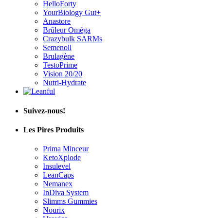
HelloForty
YourBiology Gut+
Anastore
Brûleur Oméga
Crazybulk SARMs
Semenoll
Brulagène
TestoPrime
Vision 20/20
Nutri-Hydrate
Suivez-nous!
Les Pires Produits
Prima Minceur
KetoXplode
Insulevel
LeanCaps
Nemanex
InDiva System
Slimms Gummies
Nourix