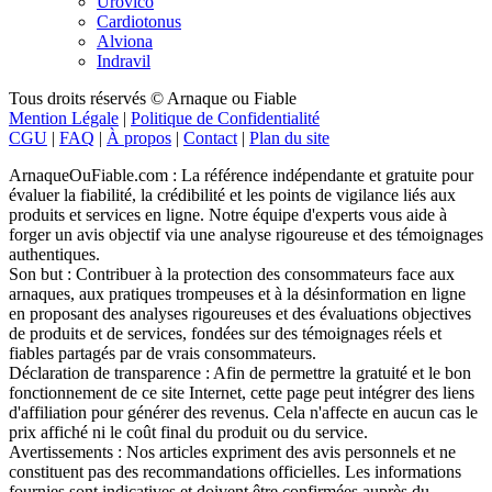
Urovico
Cardiotonus
Alviona
Indravil
Tous droits réservés © Arnaque ou Fiable
Mention Légale
|
Politique de Confidentialité
CGU
|
FAQ
|
À propos
|
Contact
|
Plan du site
ArnaqueOuFiable.com : La référence indépendante et gratuite pour
évaluer la fiabilité, la crédibilité et les points de vigilance liés aux
produits et services en ligne. Notre équipe d'experts vous aide à
forger un avis objectif via une analyse rigoureuse et des témoignages
authentiques.
Son but : Contribuer à la protection des consommateurs face aux
arnaques, aux pratiques trompeuses et à la désinformation en ligne
en proposant des analyses rigoureuses et des évaluations objectives
de produits et de services, fondées sur des témoignages réels et
fiables partagés par de vrais consommateurs.
Déclaration de transparence : Afin de permettre la gratuité et le bon
fonctionnement de ce site Internet, cette page peut intégrer des liens
d'affiliation pour générer des revenus. Cela n'affecte en aucun cas le
prix affiché ni le coût final du produit ou du service.
Avertissements : Nos articles expriment des avis personnels et ne
constituent pas des recommandations officielles. Les informations
fournies sont indicatives et doivent être confirmées auprès du