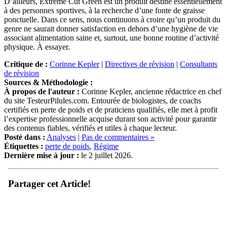
D’ailleurs, Extreme Cut Green est un produit destiné essentiellement
à des personnes sportives, à la recherche d’une fonte de graisse
ponctuelle. Dans ce sens, nous continuons à croire qu’un produit du
genre ne saurait donner satisfaction en dehors d’une hygiène de vie
associant alimentation saine et, surtout, une bonne routine d’activité
physique. À essayer.
Critique de :
Corinne Kepler
|
Directives de révision
|
Consultants
de révision
Sources & Méthodologie :
À propos de l'auteur :
Corinne Kepler, ancienne rédactrice en chef
du site TesteurPilules.com. Entourée de biologistes, de coachs
certifiés en perte de poids et de praticiens qualifiés, elle met à profit
l’expertise professionnelle acquise durant son activité pour garantir
des contenus fiables, vérifiés et utiles à chaque lecteur.
Posté dans :
Analyses
|
Pas de commentaires »
Étiquettes :
perte de poids
,
Régime
Dernière mise à jour :
le 2 juillet 2026.
Partager cet Article!