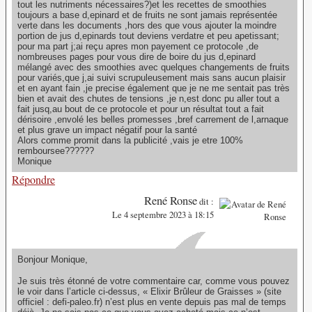
tout les nutriments nécessaires?)et les recettes de smoothies
toujours a base d,epinard et de fruits ne sont jamais représentée
verte dans les documents ,hors des que vous ajouter la moindre
portion de jus d,epinards tout deviens verdatre et peu apetissant;
pour ma part j;ai reçu apres mon payement ce protocole ,de
nombreuses pages pour vous dire de boire du jus d,epinard
mélangé avec des smoothies avec quelques changements de fruits
pour variés,que j,ai suivi scrupuleusement mais sans aucun plaisir
et en ayant fain ,je precise également que je ne me sentait pas très
bien et avait des chutes de tensions ,je n,est donc pu aller tout a
fait jusq,au bout de ce protocole et pour un résultat tout a fait
dérisoire ,envolé les belles promesses ,bref carrement de l,arnaque
et plus grave un impact négatif pour la santé
Alors comme promit dans la publicité ,vais je etre 100%
remboursee??????
Monique
Répondre
René Ronse
dit :
Le 4 septembre 2023 à 18:15
Bonjour Monique,
Je suis très étonné de votre commentaire car, comme vous pouvez
le voir dans l’article ci-dessus, « Elixir Brûleur de Graisses » (site
officiel : defi-paleo.fr) n’est plus en vente depuis pas mal de temps