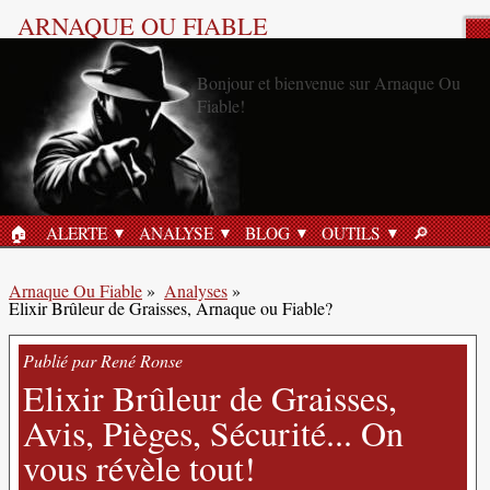
ARNAQUE OU FIABLE
Analyse Produit
🏠︎
ALERTE
ANALYSE
BLOG
OUTILS
🔎︎
ACCUEIL
RECHERC
Arnaque Ou Fiable
»
Analyses
»
Elixir Brûleur de Graisses, Arnaque ou Fiable?
Publié par René Ronse
Elixir Brûleur de Graisses,
Avis, Pièges, Sécurité... On
vous révèle tout!