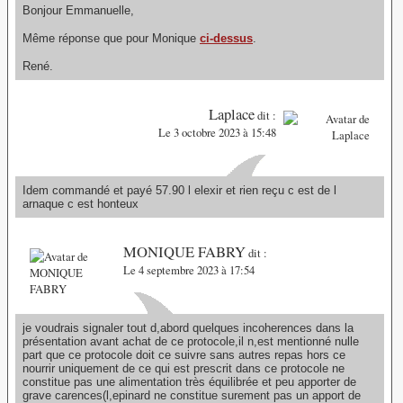
Bonjour Emmanuelle,
Même réponse que pour Monique
ci-dessus
.
René.
Laplace
dit :
Le 3 octobre 2023 à 15:48
Idem commandé et payé 57.90 l elexir et rien reçu c est de l
arnaque c est honteux
MONIQUE FABRY
dit :
Le 4 septembre 2023 à 17:54
je voudrais signaler tout d,abord quelques incoherences dans la
présentation avant achat de ce protocole,il n,est mentionné nulle
part que ce protocole doit ce suivre sans autres repas hors ce
nourrir uniquement de ce qui est prescrit dans ce protocole ne
constitue pas une alimentation très équilibrée et peu apporter de
grave carences(l,epinard ne constitue surement pas un apport de