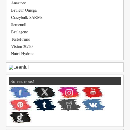
Anastore
Brûleur Oméga
Crazybulk SARMs
Semenoll
Brulagène
TestoPrime
Vision 20/20
Nutri-Hydrate
Suivez-nous!