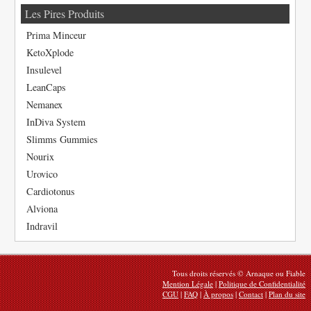
Les Pires Produits
Prima Minceur
KetoXplode
Insulevel
LeanCaps
Nemanex
InDiva System
Slimms Gummies
Nourix
Urovico
Cardiotonus
Alviona
Indravil
Tous droits réservés © Arnaque ou Fiable
Mention Légale
|
Politique de Confidentialité
CGU
|
FAQ
|
À propos
|
Contact
|
Plan du site