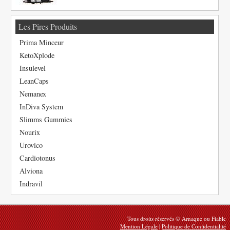
Les Pires Produits
Prima Minceur
KetoXplode
Insulevel
LeanCaps
Nemanex
InDiva System
Slimms Gummies
Nourix
Urovico
Cardiotonus
Alviona
Indravil
Tous droits réservés © Arnaque ou Fiable
Mention Légale
|
Politique de Confidentialité