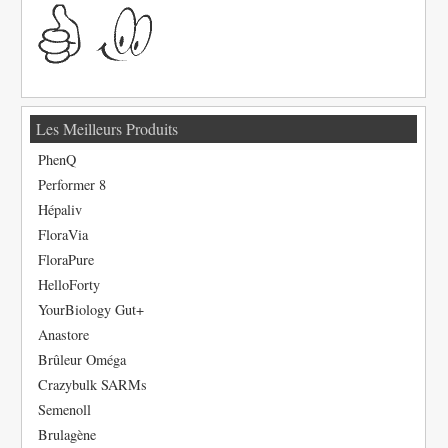
Les Meilleurs Produits
PhenQ
Performer 8
Hépaliv
FloraVia
FloraPure
HelloForty
YourBiology Gut+
Anastore
Brûleur Oméga
Crazybulk SARMs
Semenoll
Brulagène