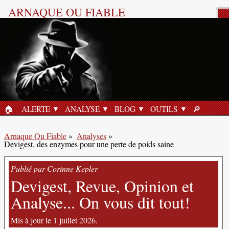
ARNAQUE OU FIABLE
Analyse Produit
🏠︎
ALERTE
ANALYSE
BLOG
OUTILS
🔎︎
ACCUEIL
RECHERC
Arnaque Ou Fiable
»
Analyses
»
Devigest, des enzymes pour une perte de poids saine
Publié par Corinne Kepler
Devigest, Revue, Opinion et
Analyse... On vous dit tout!
Mis à jour le 1 juillet 2026.