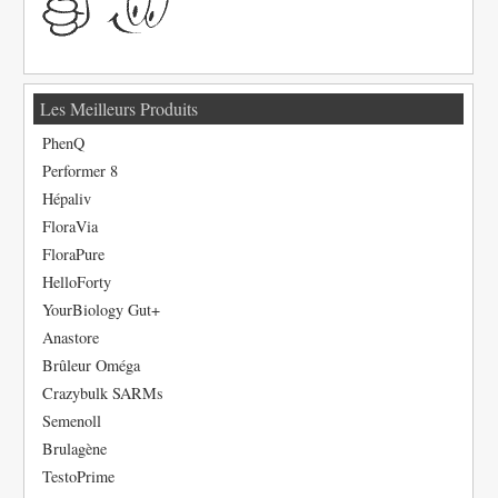
Les Meilleurs Produits
PhenQ
Performer 8
Hépaliv
FloraVia
FloraPure
HelloForty
YourBiology Gut+
Anastore
Brûleur Oméga
Crazybulk SARMs
Semenoll
Brulagène
TestoPrime