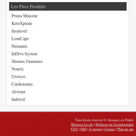
Les Pires Produits
Prima Minceur
KetoXplode
Insulevel
LeanCaps
Nemanex
InDiva System
Slimms Gummies
Nourix
Urovico
Cardiotonus
Alviona
Indravil
Tous droits réservés © Arnaque ou Fiable
Mention Légale
|
Politique de Confidentialité
CGU
|
FAQ
|
À propos
|
Contact
|
Plan du site