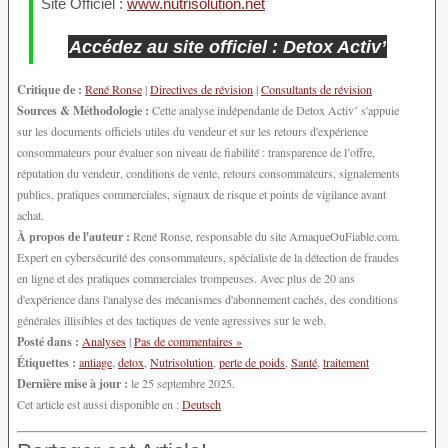
Site Officiel :
www.nutrisolution.net
Accédez au site officiel : Detox Activ’
Critique de :
René Ronse
|
Directives de révision
|
Consultants de révision
Sources & Méthodologie :
Cette analyse indépendante de Detox Activ’ s'appuie
sur les documents officiels utiles du vendeur et sur les retours d'expérience
consommateurs pour évaluer son niveau de fiabilité : transparence de l’offre,
réputation du vendeur, conditions de vente, retours consommateurs, signalements
publics, pratiques commerciales, signaux de risque et points de vigilance avant
achat.
À propos de l'auteur :
René Ronse, responsable du site ArnaqueOuFiable.com.
Expert en cybersécurité des consommateurs, spécialiste de la détection de fraudes
en ligne et des pratiques commerciales trompeuses. Avec plus de 20 ans
d'expérience dans l'analyse des mécanismes d'abonnement cachés, des conditions
générales illisibles et des tactiques de vente agressives sur le web.
Posté dans :
Analyses
|
Pas de commentaires »
Étiquettes :
antiage
,
detox
,
Nutrisolution
,
perte de poids
,
Santé
,
traitement
Dernière mise à jour :
le 25 septembre 2025.
Cet article est aussi disponible en :
Deutsch