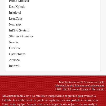
Prima Minceur
KetoXplode
Insulevel
LeanCaps
Nemanex
InDiva System
Slimms Gummies
Nourix
Urovico
Cardiotonus
Alviona
Indravil
Tous droits réservés © Arnaque ou Fiable
Mention Légale
|
Politique de Confidentialité
CGU
|
FAQ
|
À propos
|
Contact
|
Plan du site
ArnaqueOuFiable.com : La référence indépendante et gratuite pour évaluer la
fiabilité, la crédibilité et les points de vigilance liés aux produits et services en
ligne. Notre équipe d'experts vous aide à forger un avis objectif via une analyse