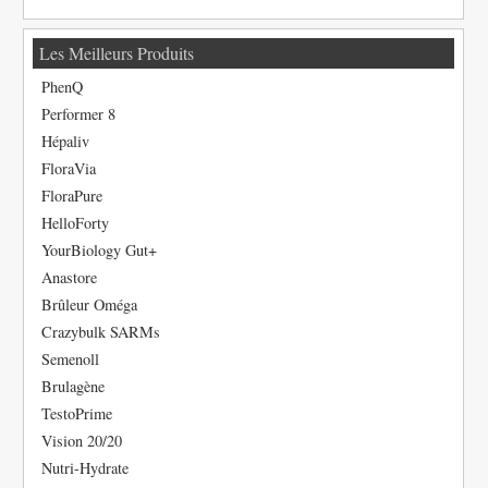
Les Meilleurs Produits
PhenQ
Performer 8
Hépaliv
FloraVia
FloraPure
HelloForty
YourBiology Gut+
Anastore
Brûleur Oméga
Crazybulk SARMs
Semenoll
Brulagène
TestoPrime
Vision 20/20
Nutri-Hydrate