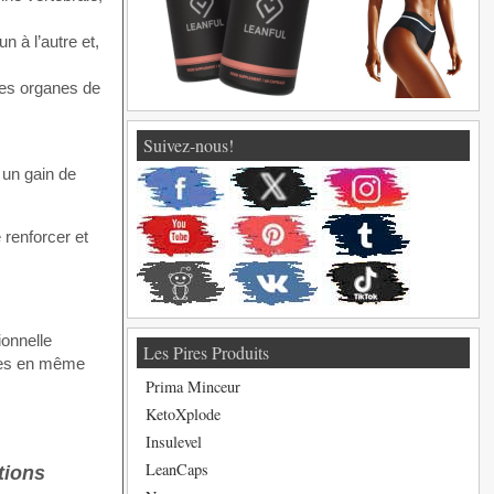
n à l’autre et,
les organes de
Suivez-nous!
 un gain de
 renforcer et
ionnelle
Les Pires Produits
ices en même
Prima Minceur
KetoXplode
Insulevel
LeanCaps
tions