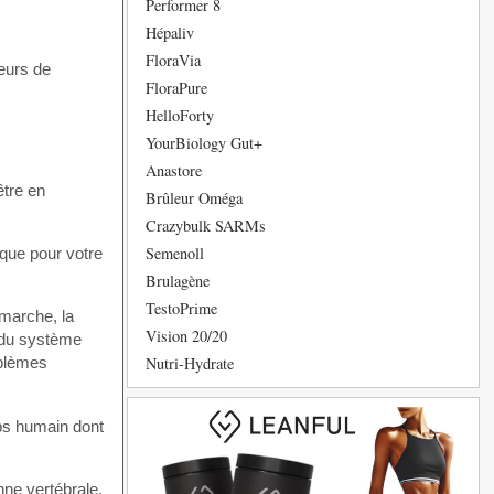
Performer 8
Hépaliv
FloraVia
deurs de
FloraPure
HelloForty
YourBiology Gut+
Anastore
être en
Brûleur Oméga
Crazybulk SARMs
Semenoll
 que pour votre
Brulagène
TestoPrime
 marche, la
Vision 20/20
s du système
Nutri-Hydrate
oblèmes
rps humain dont
ne vertébrale,