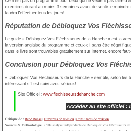
Ce n’est pas un programme pour ceux qui ne veulent pas faire d’eff
exercices durant au moins 3 semaines avant de sentir le moindre c
faudra l’effectuer tous les jours!
Réputation
de Débloquez Vos Fléchisse
Le guide « Débloquez Vos Fléchisseurs de la Hanche » est la vers
la version anglaise du programme et ceux-ci, sans être négatif qua
dans le livre sont trouvables gratuitement sur Internet, encore faut-
Conclusion
pour Débloquez Vos Fléchis
« Débloquez Vos Fléchisseurs de la Hanche » semble, selon les t
intéressant s’il est suivi avec sérieux!
Site Officiel :
www.flechisseursdehanche.com
Accédez au site officiel 
Critique de :
René Ronse
|
Directives de révision
|
Consultants de révision
Sources & Méthodologie :
Cette analyse indépendante de Débloquez Vos Fléchisseurs de la