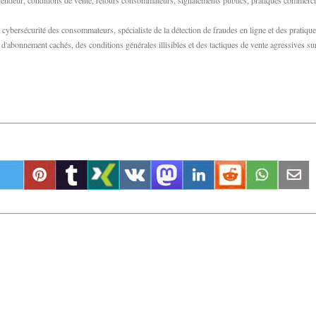
u vendeur, conditions de vente, retours consommateurs, signalements publics, pratiques commerci
bersécurité des consommateurs, spécialiste de la détection de fraudes en ligne et des pratiqu
abonnement cachés, des conditions générales illisibles et des tactiques de vente agressives su