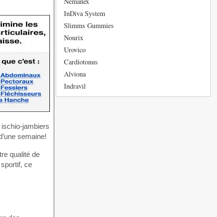
Nemanex
InDiva System
Slimms Gummies
Nourix
Urovico
Cardiotonus
Alviona
Indravil
 ischio-jambiers
 d’une semaine!
re qualité de
sportif, ce