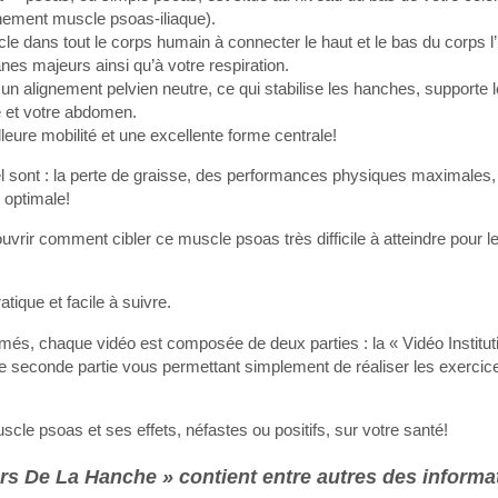
nnement muscle psoas-iliaque).
 dans tout le corps humain à connecter le haut et le bas du corps l’u
es majeurs ainsi qu’à votre respiration.
un alignement pelvien neutre, ce qui stabilise les hanches, supporte 
e et votre abdomen.
eure mobilité et une excellente forme centrale!
el sont : la perte de graisse, des performances physiques maximales,
 optimale!
ir comment cibler ce muscle psoas très difficile à atteindre pour le
ique et facile à suivre.
més, chaque vidéo est composée de deux parties : la « Vidéo Institut
ne seconde partie vous permettant simplement de réaliser les exerc
scle psoas et ses effets, néfastes ou positifs, sur votre santé!
rs De La Hanche » contient entre autres des informa