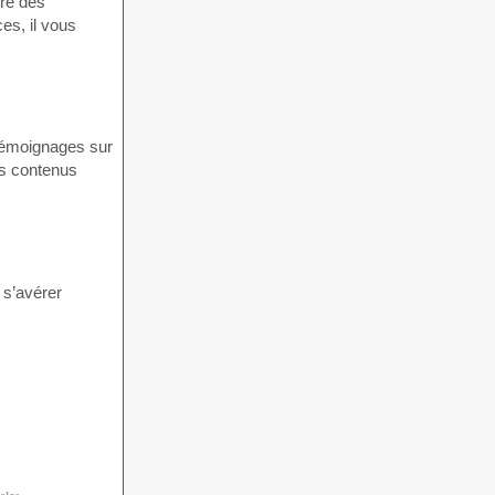
ire des
es, il vous
 témoignages sur
es contenus
 s’avérer