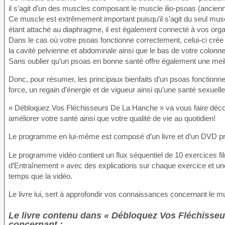
il s’agit d’un des muscles composant le muscle ilio-psoas (ancie
Ce muscle est extrêmement important puisqu’il s’agit du seul muscle
étant attaché au diaphragme, il est également connecté à vos organ
Dans le cas où votre psoas fonctionne correctement, celui-ci crée 
la cavité pelvienne et abdominale ainsi que le bas de votre colonn
Sans oublier qu’un psoas en bonne santé offre également une meill
Donc, pour résumer, les principaux bienfaits d’un psoas fonctionn
force, un regain d’énergie et de vigueur ainsi qu’une santé sexuelle
« Débloquez Vos Fléchisseurs De La Hanche » va vous faire découvr
améliorer votre santé ainsi que votre qualité de vie au quotidien!
Le programme en lui-même est composé d’un livre et d’un DVD prat
Le programme vidéo contient un flux séquentiel de 10 exercices fil
d’Entraînement » avec des explications sur chaque exercice et u
temps que la vidéo.
Le livre lui, sert à approfondir vos connaissances concernant le mu
Le livre contenu dans « Débloquez Vos Fléchisseu
concernant :