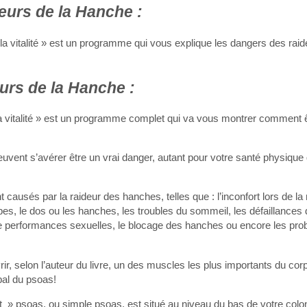
urs de la Hanche :
la vitalité » est un programme qui vous explique les dangers des rai
rs de la Hanche :
 la vitalité » est un programme complet qui va vous montrer comment 
peuvent s’avérer être un vrai danger, autant pour votre santé physique
ausés par la raideur des hanches, telles que : l’inconfort lors de la
mbes, le dos ou les hanches, les troubles du sommeil, les défaillance
 de performances sexuelles, le blocage des hanches ou encore les pr
r, selon l’auteur du livre, un des muscles les plus importants du co
pal du psoas!
 psoas, ou simple psoas, est situé au niveau du bas de votre colon