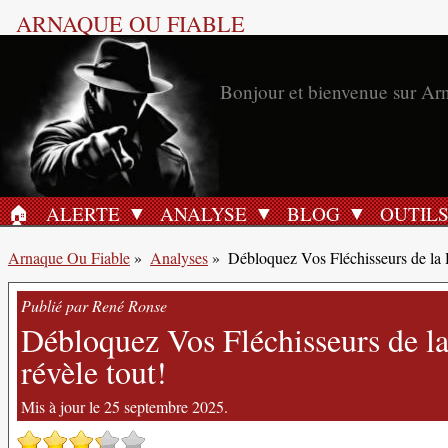
ARNAQUE OU FIABLE
Bonjour et bienvenue sur Ar
🏠︎
ALERTE
ANALYSE
BLOG
OUTIL
ACCUEIL
Arnaque Ou Fiable
»
Analyses
»
Débloquez Vos Fléchisseurs de la
Publié par René Ronse
Débloquez Vos Fléchisseurs de la
révèle tout!
Mis à jour le 25 septembre 2025.