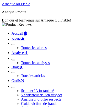
Arnaque ou Fiable
Analyse Produit
Bonjour et bienvenue sur Arnaque Ou Fiable!
Accueil
🏠︎
Alerte
🔔︎
Toutes les alertes
Analyse
📊︎
Toutes les analyses
Blog
📖︎
Tous les articles
Outils
🛠︎
Scanner IA instantané
Vérificateur de lien suspect
Analyseur d’offre suspecte
Guide victime de fraude