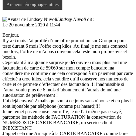
Anciens témoignages utiles
Lindsey Nuvoli
dit :
Le 20 novembre 2020 à 11:44
Bonjour,
Il y a 6 mois j’ai profité d’une offre promotion sur Groupon pour
testé durant 6 mois l’offre croq kilos. Au final je me suis connecté
une fois, l’offre ne m’a pas convenu cela reste mon propre avis et
besoin.
Cependant à ma grande surprise je découvre 6 mois plus tard une
facturation de carte de 59€60 sur mon compte bancaire ma
conseillère me confirme que cela correspond à un paiement par carte
effectué à croq kilos, cela veut dire qu’il conserve nos numéros de
carte et ce permete d’effectuer des facturation !!! Inadmissible si
j’aurai voulu plus de 6 mois d’abonnement j’aurais donné une
autorisation de prélèvement !
J’ai déjà envoyé 2 mails qui sont à ce jours sans réponse et en plus il
sont injouable par téléphone (comme par hasard)!!!
Je ne remet pas en cause leur offre, je ne l’ai même pas essayé,
parcontre les méthode de FACTURATION la conservation de
NUMÉROS DE CARTE BANCAIRE, un service client
INEXISTANT.
J’appel cela une Arnaque à la CARTE BANCAIRE comme faire