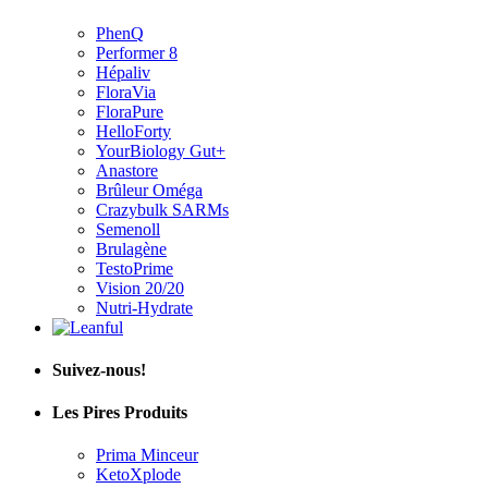
PhenQ
Performer 8
Hépaliv
FloraVia
FloraPure
HelloForty
YourBiology Gut+
Anastore
Brûleur Oméga
Crazybulk SARMs
Semenoll
Brulagène
TestoPrime
Vision 20/20
Nutri-Hydrate
Suivez-nous!
Les Pires Produits
Prima Minceur
KetoXplode