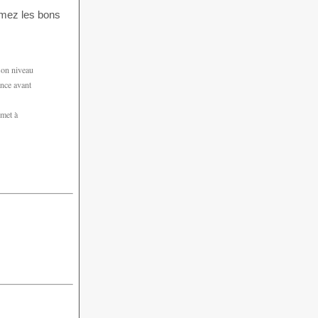
mmez les bons
son niveau
ance avant
 met à