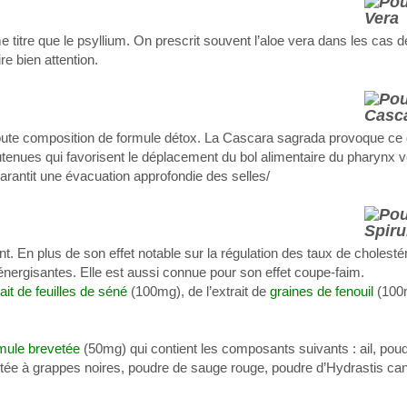
 titre que le psyllium. On prescrit souvent l’aloe vera dans les cas d
re bien attention.
oute composition de formule détox. La Cascara sagrada provoque ce 
soutenues qui favorisent le déplacement du bol alimentaire du pharynx v
rantit une évacuation approfondie des selles/
nt. En plus de son effet notable sur la régulation des taux de cholestér
 énergisantes. Elle est aussi connue pour son effet coupe-faim.
rait de feuilles de séné
(100mg), de l’extrait de
graines de fenouil
(100m
mule brevetée
(50mg) qui contient les composants suivants : ail, poud
ctée à grappes noires, poudre de sauge rouge, poudre d’Hydrastis ca