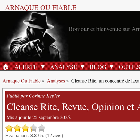
ARNAQUE OU FIABLE
Bonjour et bienvenue sur Ar
🏠︎
ALERTE
ANALYSE
BLOG
OUTIL
ACCUEIL
Arnaque Ou Fiable
»
Analyses
»
Cleanse Rite, un concentré de laxat
Publié par Corinne Kepler
Cleanse Rite, Revue, Opinion et A
Mis à jour le 25 septembre 2025.
Évaluation :
3.3
/ 5. (12 avis)