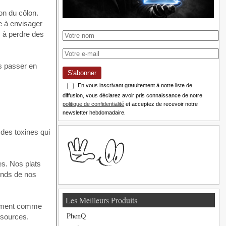
on du côlon.
e à envisager
s à perdre des
ns passer en
S'abonner
En vous inscrivant gratuitement à notre liste de
diffusion, vous déclarez avoir pris connaissance de notre
politique de confidentialité
et acceptez de recevoir notre
newsletter hebdomadaire.
r des toxines qui
es. Nos plats
fonds de nos
Les Meilleurs Produits
itement comme
PhenQ
essources.