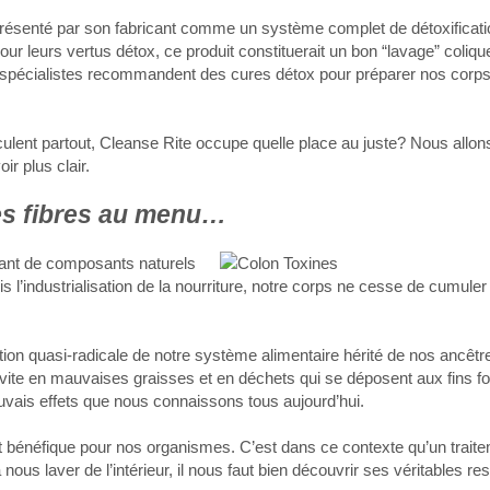
résenté par son fabricant comme un système complet de détoxificati
r leurs vertus détox, ce produit constituerait un bon “lavage” coliqu
de spécialistes recommandent des cures détox pour préparer nos corp
culent partout, Cleanse Rite occupe quelle place au juste? Nous allo
ir plus clair.
 des fibres au menu…
sant de composants naturels
uis l’industrialisation de la nourriture, notre corps ne cesse de cumule
ation quasi-radicale de notre système alimentaire hérité de nos ancêtr
t vite en mauvaises graisses et en déchets qui se déposent aux fins 
mauvais effets que nous connaissons tous aujourd’hui.
et bénéfique pour nos organismes. C’est dans ce contexte qu’un tra
 nous laver de l’intérieur, il nous faut bien découvrir ses véritables r