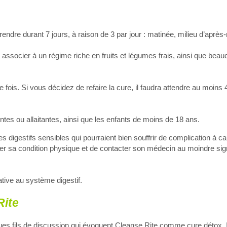
rendre durant 7 jours, à raison de 3 par jour : matinée, milieu d’après
ssocier à un régime riche en fruits et légumes frais, ainsi que beau
 fois. Si vous décidez de refaire la cure, il faudra attendre au moin
es ou allaitantes, ainsi que les enfants de moins de 18 ans.
 digestifs sensibles qui pourraient bien souffrir de complication à c
rver sa condition physique et de contacter son médecin au moindre si
ative au système digestif.
Rite
es fils de discussion qui évoquent Cleanse Rite comme cure détox. Il