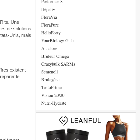
Performer 8
Hépaliv
FloraVia
 Rite. Une
FloraPure
res de solutions
HelloForty
Etats-Unis, mais
YourBiology Gut+
Anastore
Brûleur Oméga
Crazybulk SARMs
fres existent
Semenoll
réparer le
Brulagène
TestoPrime
Vision 20/20
Nutri-Hydrate