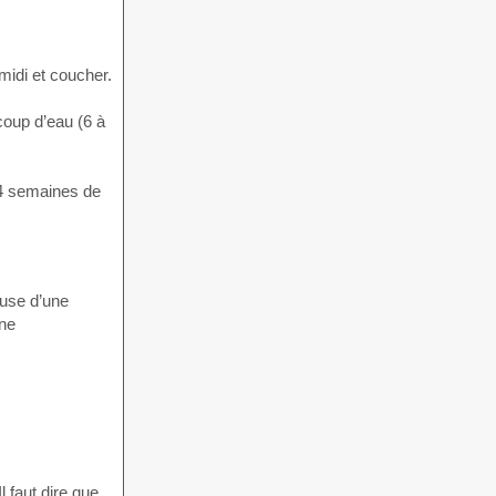
-midi et coucher.
coup d’eau (6 à
s 4 semaines de
ause d’une
gne
 faut dire que