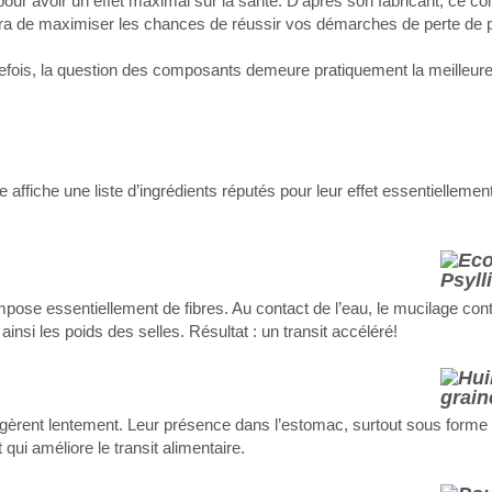
our avoir un effet maximal sur la santé. D’après son fabricant, ce 
tra de maximiser les chances de réussir vos démarches de perte de 
tefois, la question des composants demeure pratiquement la meilleur
fiche une liste d’ingrédients réputés pour leur effet essentiellement
ompose essentiellement de fibres. Au contact de l’eau, le mucilage con
insi les poids des selles. Résultat : un transit accéléré!
digèrent lentement. Leur présence dans l’estomac, surtout sous forme d
 qui améliore le transit alimentaire.