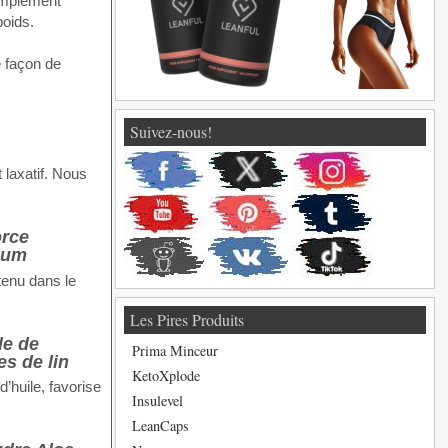
complément
poids.
e façon de
Suivez-nous!
 laxatif. Nous
tenu dans le
Les Pires Produits
Prima Minceur
KetoXplode
’huile, favorise
Insulevel
LeanCaps