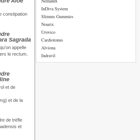
Nemanex
InDiva System
e constipation
Slimms Gummies
Nourix
Urovico
Cardiotonus
Alviona
qu’on appelle
ers le rectum.
Indravil
ol et de
g) et de la
re de trèfle
nadensis et