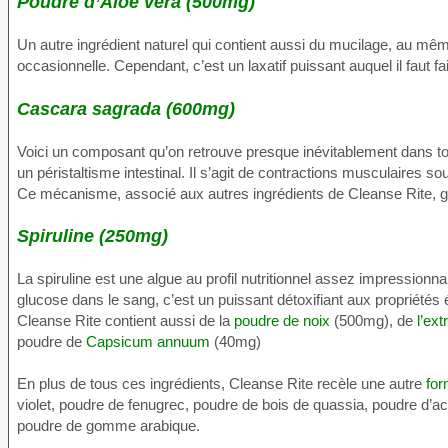
Poudre d’Aloe vera (500mg)
Un autre ingrédient naturel qui contient aussi du mucilage, au même
occasionnelle. Cependant, c’est un laxatif puissant auquel il faut fai
Cascara sagrada (600mg)
Voici un composant qu’on retrouve presque inévitablement dans t
un péristaltisme intestinal. Il s’agit de contractions musculaires 
Ce mécanisme, associé aux autres ingrédients de Cleanse Rite, ga
Spiruline (250mg)
La spiruline est une algue au profil nutritionnel assez impressionna
glucose dans le sang, c’est un puissant détoxifiant aux propriétés
Cleanse Rite contient aussi de la
poudre de noix
(500mg), de
l’ext
poudre de
Capsicum annuum
(40mg)
En plus de tous ces ingrédients, Cleanse Rite recèle une autre
for
violet, poudre de fenugrec, poudre de bois de quassia, poudre d’a
poudre de gomme arabique.