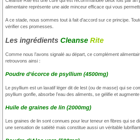
Cleanse Rite est une cure qui est recommandée deux fois par an p
alimentaire représente une aide minceur efficace qui vous permet
A ce stade, nous sommes tout à fait d’accord sur ce principe. Tou
vérifier ces promesses.
Les ingrédients
Cleanse
Rite
Comme nous l’avons signalé au départ, ce complément alimentaire af
retrouvons ainsi :
Poudre d’écorce de psyllium (4500mg)
Le psyllium est un laxatif léger dit de lest (ou de masse) qui se c
psyllium gonfle, absorbe l’eau des aliments, se gélifie et augmente a
Huile de graines de lin (2000mg)
Les graines de lin sont connues pour leur teneur en fibres qui se 
une sensation de satiété mais constitue aussi un véritable lubrifiant