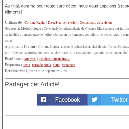
Au final, comme pour toute cure détox, nous vous appelons à reste
aliments!
Critique de :
Corinne Kepler
|
Directives de révision
|
Consultants de révision
Sources & Méthodologie :
Cette analyse indépendante de Cleanse Rite s'appuie sur les do
de fiabilité : transparence de l’offre, réputation du vendeur, conditions de vente, retours 
achat.
À propos de l'auteur :
Corinne Kepler, ancienne rédactrice en chef du site TesteurPilules.co
profit l’expertise professionnelle acquise durant son activité pour garantir des contenus fiable
Posté dans :
Analyses
|
Pas de commentaires »
Étiquettes :
detox
,
perte de poids
,
Santé
,
traitement
Dernière mise à jour :
le 25 septembre 2025.
Partager cet Article!