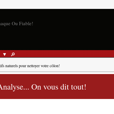
naque Ou Fiable!
S
🔎︎
RECHERCHER
ifs naturels pour nettoyer votre côlon!
nalyse... On vous dit tout!