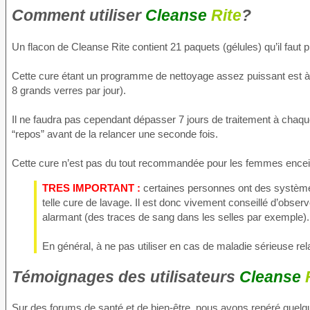
Comment utiliser
Cleanse
Rite
?
Un flacon de Cleanse Rite contient 21 paquets (gélules) qu’il faut p
Cette cure étant un programme de nettoyage assez puissant est à a
8 grands verres par jour).
Il ne faudra pas cependant dépasser 7 jours de traitement à chaque
“repos” avant de la relancer une seconde fois.
Cette cure n’est pas du tout recommandée pour les femmes enceint
TRES IMPORTANT :
certaines personnes ont des systèmes
telle cure de lavage. Il est donc vivement conseillé d’obse
alarmant (des traces de sang dans les selles par exemple).
En général, à ne pas utiliser en cas de maladie sérieuse rel
Témoignages des utilisateurs
Cleanse
Sur des forums de santé et de bien-être, nous avons repéré quelqu