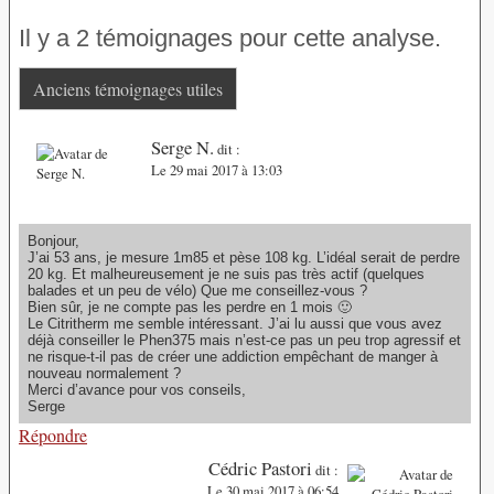
Il y a 2 témoignages pour cette analyse.
Anciens témoignages utiles
Serge N.
dit :
Le 29 mai 2017 à 13:03
Bonjour,
J’ai 53 ans, je mesure 1m85 et pèse 108 kg. L’idéal serait de perdre
20 kg. Et malheureusement je ne suis pas très actif (quelques
balades et un peu de vélo) Que me conseillez-vous ?
Bien sûr, je ne compte pas les perdre en 1 mois 🙂
Le Citritherm me semble intéressant. J’ai lu aussi que vous avez
déjà conseiller le Phen375 mais n’est-ce pas un peu trop agressif et
ne risque-t-il pas de créer une addiction empêchant de manger à
nouveau normalement ?
Merci d’avance pour vos conseils,
Serge
Répondre
Cédric Pastori
dit :
Le 30 mai 2017 à 06:54