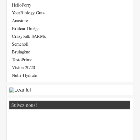
HelloForty
YourBiology Gut+
Anastore
Brûleur Oméga
Crazybulk SARMs
Semenoll
Brulagène
TestoPrime
Vision 20/20
Nutri-Hydrate
Suivez-nous!