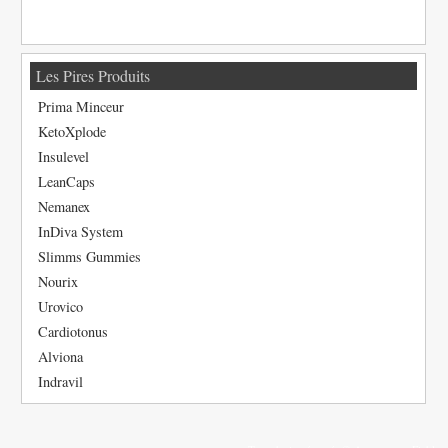
Les Pires Produits
Prima Minceur
KetoXplode
Insulevel
LeanCaps
Nemanex
InDiva System
Slimms Gummies
Nourix
Urovico
Cardiotonus
Alviona
Indravil