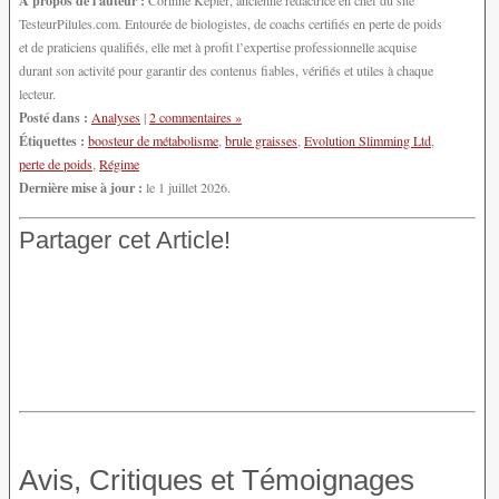
TesteurPilules.com. Entourée de biologistes, de coachs certifiés en perte de poids
et de praticiens qualifiés, elle met à profit l’expertise professionnelle acquise
durant son activité pour garantir des contenus fiables, vérifiés et utiles à chaque
lecteur.
Posté dans :
Analyses
|
2 commentaires »
Étiquettes :
boosteur de métabolisme
,
brule graisses
,
Evolution Slimming Ltd
,
perte de poids
,
Régime
Dernière mise à jour :
le 1 juillet 2026.
Partager cet Article!
Avis, Critiques et Témoignages