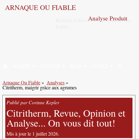
ARNAQUE OU FIABLE
Analyse Produit
🏠︎
ALERTE
ANALYSE
BLOG
OUTILS
🔎︎
ACCUEIL
RECHERC
Arnaque Ou Fiable
»
Analyses
»
Citritherm, maigrir grâce aux agrumes
Publié par Corinne Kepler
Citritherm, Revue, Opinion et
Analyse... On vous dit tout!
Mis à jour le 1 juillet 2026.