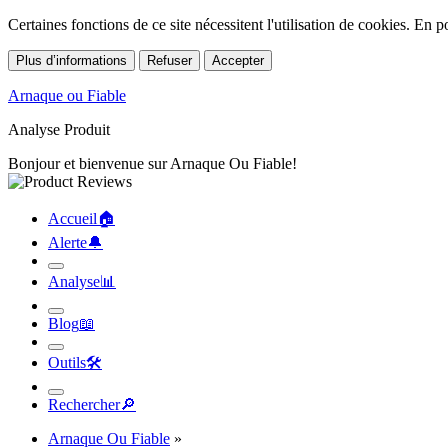
Certaines fonctions de ce site nécessitent l'utilisation de cookies. En
Plus d’informations
Refuser
Accepter
Arnaque ou Fiable
Analyse Produit
Bonjour et bienvenue sur Arnaque Ou Fiable!
Accueil
🏠︎
Alerte
🔔︎
Analyse
📊︎
Blog
📖︎
Outils
🛠︎
Rechercher
🔎︎
Arnaque Ou Fiable
»