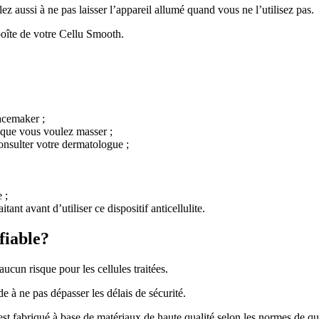
illez aussi à ne pas laisser l’appareil allumé quand vous ne l’utilisez pas.
 boîte de votre Cellu Smooth.
Pacemaker ;
 que vous voulez masser ;
consulter votre dermatologue ;
 ;
ant avant d’utiliser ce dispositif anticellulite.
fiable?
ucun risque pour les cellules traitées.
 à ne pas dépasser les délais de sécurité.
fabriqué à base de matériaux de haute qualité selon les normes de qualit