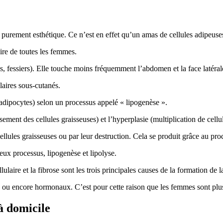
e purement esthétique. Ce n’est en effet qu’un amas de cellules adipeuse
oire de toutes les femmes.
es, fessiers). Elle touche moins fréquemment l’abdomen et la face latéral
laires sous-cutanés.
adipocytes) selon un processus appelé « lipogenèse ».
ment des cellules graisseuses) et l’hyperplasie (multiplication de cellul
cellules graisseuses ou par leur destruction. Cela se produit grâce au pro
eux processus, lipogenèse et lipolyse.
laire et la fibrose sont les trois principales causes de la formation de la
es ou encore hormonaux. C’est pour cette raison que les femmes sont plus
à domicile