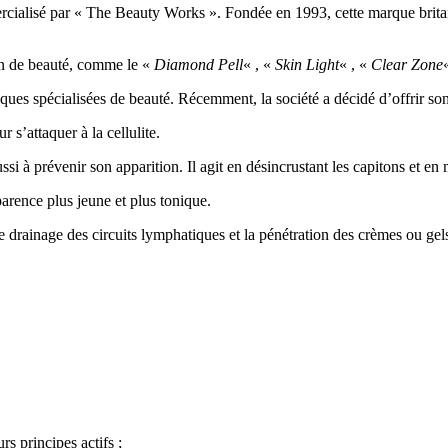
ialisé par « The Beauty Works ». Fondée en 1993, cette marque britanni
in de beauté, comme le «
Diamond Pell
« , «
Skin Light
« , «
Clear Zone
ques spécialisées de beauté. Récemment, la société a décidé d’offrir so
s’attaquer à la cellulite.
ussi à prévenir son apparition. Il agit en désincrustant les capitons et e
parence plus jeune et plus tonique.
le drainage des circuits lymphatiques et la pénétration des crèmes ou gels 
rs principes actifs ;