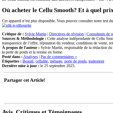
Où acheter le Cellu Smooth? Et à quel pri
Cet appareil n’est plus disponible. Vous pouvez consulter notre test du
Critique de :
Sylvie Martin
|
Directives de révision
|
Consultants de r
Sources & Méthodologie :
Cette analyse indépendante de Cellu Smooth
transparence de l’offre, réputation du vendeur, conditions de vente, r
À propos de l'auteur :
Sylvie Martin, responsable de la rédaction du
la perte de poids et la remise en forme.
Posté dans :
Analyses
|
Pas de commentaires »
Étiquettes :
Beauté
,
cellulite
,
ménage
,
perte de poids
,
traitement
Dernière mise à jour :
le 25 septembre 2025.
Partager cet Article!
Avis, Critiques et Témoignages