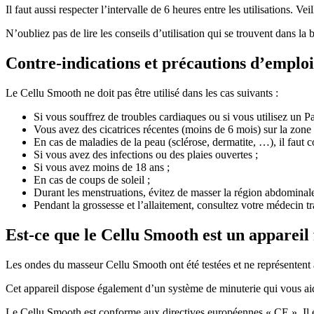
Il faut aussi respecter l’intervalle de 6 heures entre les utilisations. Ve
N’oubliez pas de lire les conseils d’utilisation qui se trouvent dans la
Contre-indications et précautions d’emploi
Le Cellu Smooth ne doit pas être utilisé dans les cas suivants :
Si vous souffrez de troubles cardiaques ou si vous utilisez un 
Vous avez des cicatrices récentes (moins de 6 mois) sur la zone
En cas de maladies de la peau (sclérose, dermatite, …), il faut 
Si vous avez des infections ou des plaies ouvertes ;
Si vous avez moins de 18 ans ;
En cas de coups de soleil ;
Durant les menstruations, évitez de masser la région abdominale
Pendant la grossesse et l’allaitement, consultez votre médecin trait
Est-ce que le Cellu Smooth est un appareil 
Les ondes du masseur Cellu Smooth ont été testées et ne représentent a
Cet appareil dispose également d’un système de minuterie qui vous aide
Le Cellu Smooth est conforme aux directives européennes « CE ». Il est 